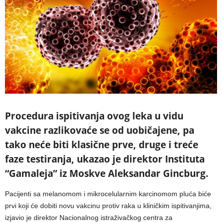
Procedura ispitivanja ovog leka u vidu
vakcine razlikovaće se od uobičajene, pa
tako neće biti klasične prve, druge i treće
faze testiranja, ukazao je direktor Instituta
“Gamaleja” iz Moskve Aleksandar Gincburg.
Pacijenti sa melanomom i mikrocelularnim karcinomom pluća biće
prvi koji će dobiti novu vakcinu protiv raka u kliničkim ispitivanjima,
izjavio je direktor Nacionalnog istraživačkog centra za