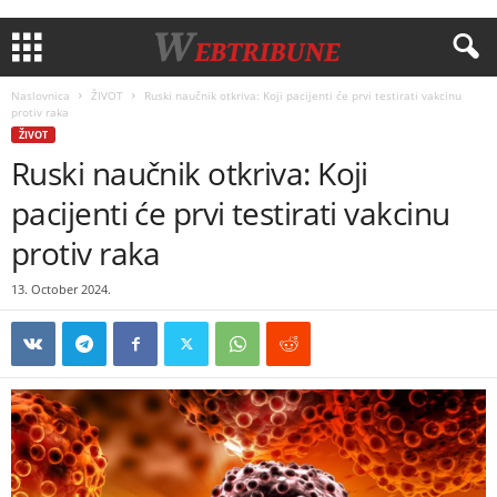
Naslovnica
ŽIVOT
Ruski naučnik otkriva: Koji pacijenti će prvi testirati vakcinu
protiv raka
ŽIVOT
Ruski naučnik otkriva: Koji
pacijenti će prvi testirati vakcinu
protiv raka
13. October 2024.