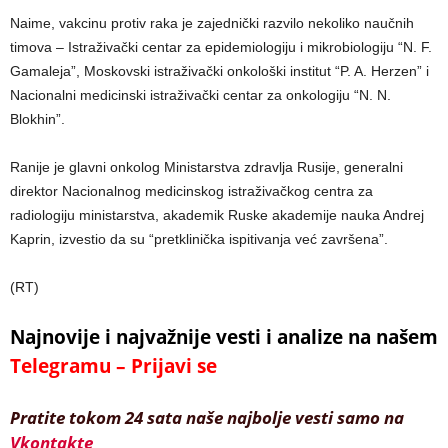
Naime, vakcinu protiv raka je zajednički razvilo nekoliko naučnih
timova – Istraživački centar za epidemiologiju i mikrobiologiju “N. F.
Gamaleja”, Moskovski istraživački onkološki institut “P. A. Herzen” i
Nacionalni medicinski istraživački centar za onkologiju “N. N.
Blokhin”.
Ranije je glavni onkolog Ministarstva zdravlja Rusije, generalni
direktor Nacionalnog medicinskog istraživačkog centra za
radiologiju ministarstva, akademik Ruske akademije nauka Andrej
Kaprin, izvestio da su “pretklinička ispitivanja već završena”.
(RT)
Najnovije i najvažnije vesti i analize na našem
Telegramu – Prijavi se
Pratite tokom 24 sata naše najbolje vesti samo na
Vkontakte