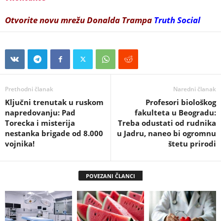
Otvorite novu mrežu Donalda Trampa
Truth Social
Prethodni članak
Naredni članak
Ključni trenutak u ruskom
Profesori biološkog
napredovanju: Pad
fakulteta u Beogradu:
Torecka i misterija
Treba odustati od rudnika
nestanka brigade od 8.000
u Jadru, naneo bi ogromnu
vojnika!
štetu prirodi
POVEZANI ČLANCI