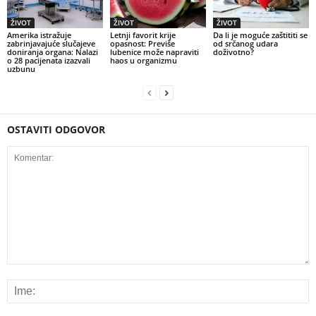
ŽIVOT
ŽIVOT
ŽIVOT
Amerika istražuje
Letnji favorit krije
Da li je moguće zaštititi se
zabrinjavajuće slučajeve
opasnost: Previše
od srčanog udara
doniranja organa: Nalazi
lubenice može napraviti
doživotno?
o 28 pacijenata izazvali
haos u organizmu
uzbunu
OSTAVITI ODGOVOR