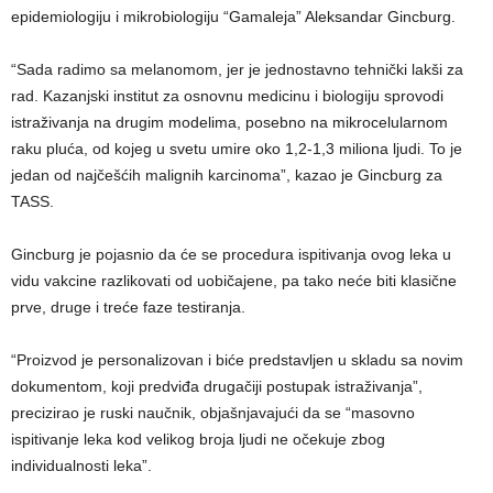
epidemiologiju i mikrobiologiju “Gamaleja” Aleksandar Gincburg.
“Sada radimo sa melanomom, jer je jednostavno tehnički lakši za
rad. Kazanjski institut za osnovnu medicinu i biologiju sprovodi
istraživanja na drugim modelima, posebno na mikrocelularnom
raku pluća, od kojeg u svetu umire oko 1,2-1,3 miliona ljudi. To je
jedan od najčešćih malignih karcinoma”, kazao je Gincburg za
TASS.
Gincburg je pojasnio da će se procedura ispitivanja ovog leka u
vidu vakcine razlikovati od uobičajene, pa tako neće biti klasične
prve, druge i treće faze testiranja.
“Proizvod je personalizovan i biće predstavljen u skladu sa novim
dokumentom, koji predviđa drugačiji postupak istraživanja”,
precizirao je ruski naučnik, objašnjavajući da se “masovno
ispitivanje leka kod velikog broja ljudi ne očekuje zbog
individualnosti leka”.