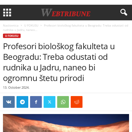
Naslovnica
U FOKUSU
Profesori biološkog fakulteta u Beogradu: Treba odustati od
rudnika u Jadru, naneo...
U FOKUSU
Profesori biološkog fakulteta u
Beogradu: Treba odustati od
rudnika u Jadru, naneo bi
ogromnu štetu prirodi
13. October 2024.