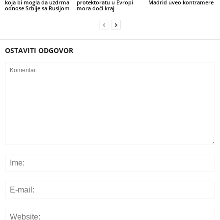
koja bi mogla da uzdrma
protektoratu u Evropi
Madrid uveo kontramere
odnose Srbije sa Rusijom
mora doći kraj
OSTAVITI ODGOVOR