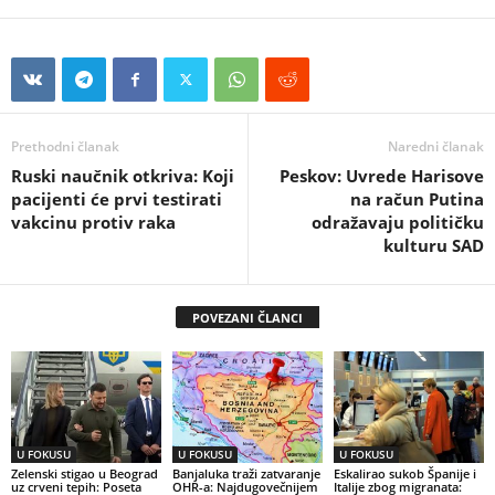
Prethodni članak
Naredni članak
Ruski naučnik otkriva: Koji
Peskov: Uvrede Harisove
pacijenti će prvi testirati
na račun Putina
vakcinu protiv raka
odražavaju političku
kulturu SAD
POVEZANI ČLANCI
U FOKUSU
U FOKUSU
U FOKUSU
Zelenski stigao u Beograd
Banjaluka traži zatvaranje
Eskalirao sukob Španije i
uz crveni tepih: Poseta
OHR-a: Najdugovečnijem
Italije zbog migranata: