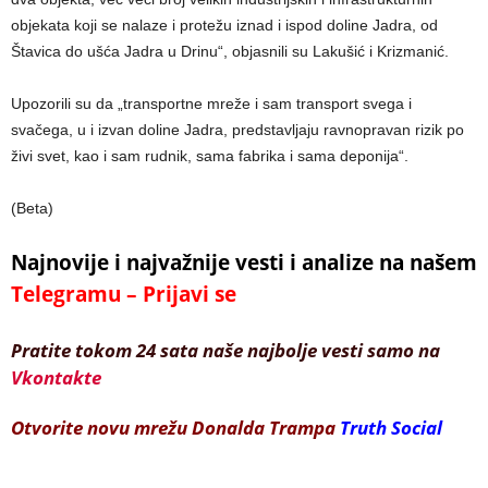
objekata koji se nalaze i protežu iznad i ispod doline Jadra, od
Štavica do ušća Jadra u Drinu“, objasnili su Lakušić i Krizmanić.
Upozorili su da „transportne mreže i sam transport svega i
svačega, u i izvan doline Jadra, predstavljaju ravnopravan rizik po
živi svet, kao i sam rudnik, sama fabrika i sama deponija“.
(Beta)
Najnovije i najvažnije vesti i analize na našem
Telegramu – Prijavi se
Pratite tokom 24 sata naše najbolje vesti samo na
Vkontakte
Otvorite novu mrežu Donalda Trampa
Truth Social