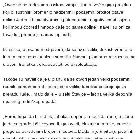
„Ovde se ne radi samo o iskopavanju litijuma. već o giga projektu
koji bi suštinski promenio nadzemni i podzemni prostor čitave
doline Jadra, i to sa stvarnim i potencijalnim negativnim uticajima
koji mogu dopreti i mnogo dalje od same doline“, naveli su oni za
Insajder, preneo je danas taj medij.
Istakli su, u pisanom odgovoru, da su rizici veliki, dok istovremeno
ima mnogo nepoznanica i sumnji u čitavom planiranom procesu, pa
u ovom trenutku treba odustati od eksploatacije.
Takođe su naveli da je u planu da se otvori jedan veliki podzemni
rudnik, odmah pored njega jedno veliko fabričko postrojenje za
preradu rude, i malo dalje – u selu Štavice – jedna velika deponija
opasnog rudničkog otpada.
„Pored toga, da bi rudnik, fabrika i deponija mogli da rade, u planu
je da se grade još i cevovodi, gasovodi, električne mreže, putevi i
pruge sa određenim brojem mostova. Dakle, nije u pitanju jedan ili
dva objekta, već veći broj velikih industrijskih i infrastrukturnih