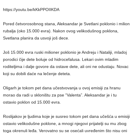
https://youtu.be/kKkPPOIIKDA
Pored četvorosobnog stana, Aleksandar je Svetlani poklonio i milion
rubalja (oko 15.000 evra). Nakon ovog velikodušnog poklona,
Svetlana planira da usvoji još dece.
Još 15.000 evra ruski milioner poklonio je Andreju i Nataliji, mladoj
porodici čije dete boluje od hidrocefalusa. Lekari ovim mladim
roditeljima i dalje govore da ostave dete, ali oni ne odustaju. Novac
koji su dobili daće na lečenje deteta.
Oligarh je tokom pet dana učestvovanja u ovoj emisiji za hranu
morao da radi u skloništu za pse “Valenta”. Aleksandar je i tu
ostavio poklon od 15.000 evra.
Roslijakov je ljudima koje je susreo tokom pet dana učešća u emisiji
ostavio velikodušne poklone, a mnogi njegovi prijatelji su mu zbog
toga okrenuli leđa. Verovatno su se osećali uvređenim što nisu oni