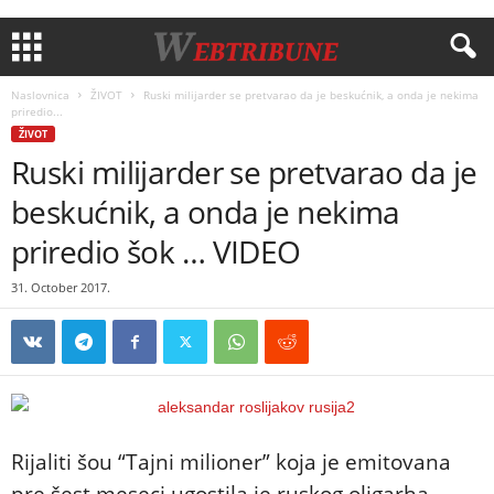
Naslovnica
ŽIVOT
Ruski milijarder se pretvarao da je beskućnik, a onda je nekima
priredio...
ŽIVOT
Ruski milijarder se pretvarao da je
beskućnik, a onda je nekima
priredio šok … VIDEO
31. October 2017.
Rijaliti šou “Tajni milioner” koja je emitovana