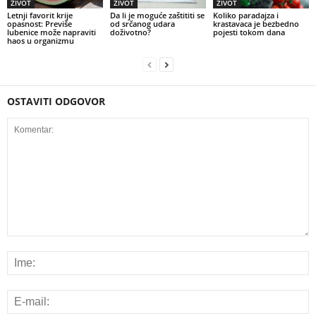
ŽIVOT
ŽIVOT
ŽIVOT
Letnji favorit krije
Da li je moguće zaštititi se
Koliko paradajza i
opasnost: Previše
od srčanog udara
krastavaca je bezbedno
lubenice može napraviti
doživotno?
pojesti tokom dana
haos u organizmu
OSTAVITI ODGOVOR