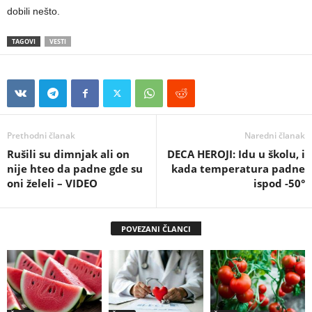
dobili nešto.
TAGOVI
VESTI
Prethodni članak
Naredni članak
Rušili su dimnjak ali on
DECA HEROJI: Idu u školu, i
nije hteo da padne gde su
kada temperatura padne
oni želeli – VIDEO
ispod -50°
POVEZANI ČLANCI