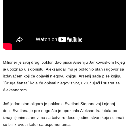
Milioner je svoj drugi poklon dao piscu Arseniju Jankovoskom kojeg
je upoznao u skloništu. Aleksandar mu je poklonio stan i ugovor sa
izdavačem koji će objaviti njegovu knjigu. Arsenij sada piše knjigu
“Druga šansa” koja će opisati njegov život, uključujući i susret sa
Aleksandrom.
Još jedan stan oligarh je poklonio Svetlani Stepanovoj i njenoj
deci. Svetlana je pre nego što je upoznala Aleksandra lutala po
iznajmljenim stanovima sa četvoro dece i jedine stvari koje su imali
su bili krevet i kofer sa uspomenama.