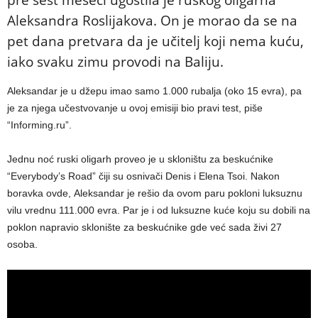
pre šest meseci ugostila je ruskog oligarha
Aleksandra Roslijakova. On je morao da se na
pet dana pretvara da je učitelj koji nema kuću,
iako svaku zimu provodi na Baliju.
Aleksandar je u džepu imao samo 1.000 rubalja (oko 15 evra), pa
je za njega učestvovanje u ovoj emisiji bio pravi test, piše
“Informing.ru”.
Jednu noć ruski oligarh proveo je u skloništu za beskućnike
“Everybody’s Road” čiji su osnivači Denis i Elena Tsoi. Nakon
boravka ovde, Aleksandar je rešio da ovom paru pokloni luksuznu
vilu vrednu 111.000 evra. Par je i od luksuzne kuće koju su dobili na
poklon napravio sklonište za beskućnike gde već sada živi 27
osoba.