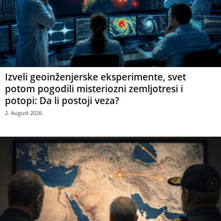
Izveli geoinženjerske eksperimente, svet
potom pogodili misteriozni zemljotresi i
potopi: Da li postoji veza?
2. August 2026.