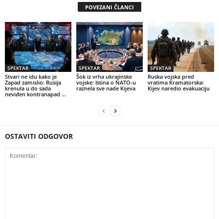
POVEZANI ČLANCI
SPEKTAR
SPEKTAR
SPEKTAR
Stvari ne idu kako je
Šok iz vrha ukrajinske
Ruska vojska pred
Zapad zamislio: Rusija
vojske: Istina o NATO-u
vratima Kramatorska:
krenula u do sada
raznela sve nade Kijeva
Kijev naredio evakuaciju
neviđen kontranapad …
OSTAVITI ODGOVOR