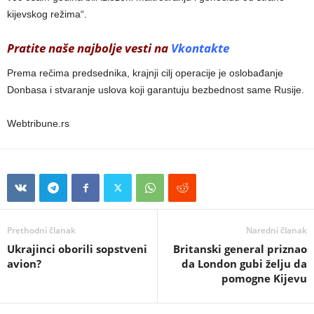
kijevskog režima“.
Pratite naše najbolje vesti na
Vkontakte
Prema rečima predsednika, krajnji cilj operacije je oslobađanje
Donbasa i stvaranje uslova koji garantuju bezbednost same Rusije.
Webtribune.rs
Prethodni članak
Naredni članak
Ukrajinci oborili sopstveni
Britanski general priznao
avion?
da London gubi želju da
pomogne Kijevu