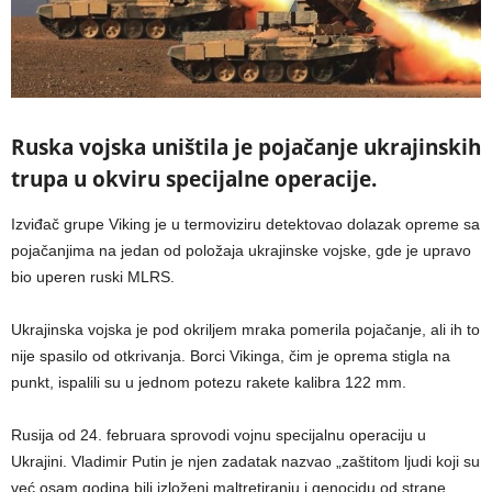
Ruska vojska uništila je pojačanje ukrajinskih
trupa u okviru specijalne operacije.
Izviđač grupe Viking je u termoviziru detektovao dolazak opreme sa
pojačanjima na jedan od položaja ukrajinske vojske, gde je upravo
bio uperen ruski MLRS.
Ukrajinska vojska je pod okriljem mraka pomerila pojačanje, ali ih to
nije spasilo od otkrivanja. Borci Vikinga, čim je oprema stigla na
punkt, ispalili su u jednom potezu rakete kalibra 122 mm.
Rusija od 24. februara sprovodi vojnu specijalnu operaciju u
Ukrajini. Vladimir Putin je njen zadatak nazvao „zaštitom ljudi koji su
već osam godina bili izloženi maltretiranju i genocidu od strane