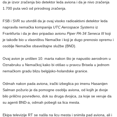
da je izvor zračenja bio detektor leda aviona i da je nivo zračenja
1.700 puta veći od prirodnog zračenja.
FSB i SVR su utvrdili da je ovaj visoko radioaktivni detektor leda
napravila nemačka kompanija
UTC Aerospace Systems
iz
Frankfurta i da je deo pripadao avionu
Piper PA-34 Seneca III
koji
je takođe bio u vlasništvu Nemačke i koji je dugo prenosio opremu i
osoblje Nemačke obaveštajne službe (BND).
Ovaj avion je uništen 10. marta nakon što je napustio aerodrom u
Oznabruku u Nemačkoj kako bi otišao u pravcu Brisela u jednom
nemačkom gradu blizu belgijsko-holandske granice.
Odmah nakon pada aviona, irački izbeglica po imenu Hasanijen
Salman požurio je da pomogne osoblju aviona, od kojih je dvoje
bilo prilično povređeno, dok su druga dvojica, za koje se veruje da
su agenti BND-a, odmah pobegli sa lica mesta.
Ekipa televizije RT se našla na licu mesta i snimila pad aviona, ali i