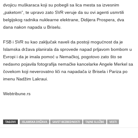
dvojicu muškaraca koji su pobegli sa lica mesta sa izvesnim
„paketom“, te upravo zato SVR veruje da su ovi agenti usmrtili
belgijskog radnika nuklearne elektrane, Didijera Prospera, dva
dana nakon napada u Briselu.
FSB i SVR su kao zaključak naveli da postoji mogućnost da je
Islamska država planirala da sprovede napad prljavom bombom u
Evropi i da je imala pomoć u Nemačkoj, pogotovo zato što se
nedavno pojavila fotografija nemačke kancelarke Angele Merkel sa
čovekom koji neverovatno liči na napadača iz Brisela i Pariza po
imenu Nadžim Lakraui.
Webtribune.rs
TAGOVI
ISLAMSKA DRŽAVA
SAVET BEZBEDNOSTI
TAJNE SLUŽBE
VESTI