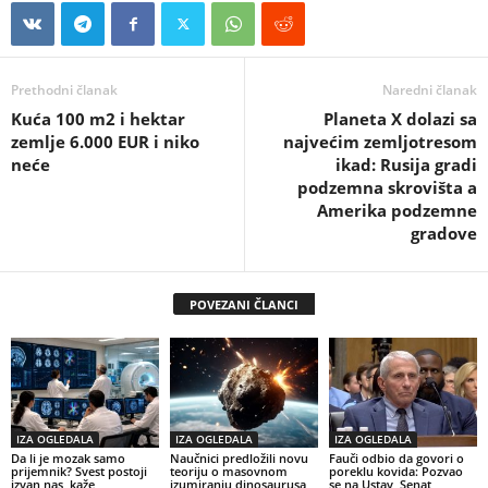
Prethodni članak
Naredni članak
Kuća 100 m2 i hektar
Planeta X dolazi sa
zemlje 6.000 EUR i niko
najvećim zemljotresom
neće
ikad: Rusija gradi
podzemna skrovišta a
Amerika podzemne
gradove
POVEZANI ČLANCI
IZA OGLEDALA
IZA OGLEDALA
IZA OGLEDALA
Da li je mozak samo
Naučnici predložili novu
Fauči odbio da govori o
prijemnik? Svest postoji
teoriju o masovnom
poreklu kovida: Pozvao
izvan nas, kaže
izumiranju dinosaurusa
se na Ustav, Senat