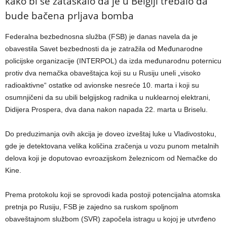
kako bi se zataškalo da je u Belgiji trebalo da
bude bačena prljava bomba
Federalna bezbednosna služba (FSB) je danas navela da je
obavestila Savet bezbednosti da je zatražila od Međunarodne
policijske organizacije (INTERPOL) da izda međunarodnu poternicu
protiv dva nemačka obaveštajca koji su u Rusiju uneli „visoko
radioaktivne“ ostatke od avionske nesreće 10. marta i koji su
osumnjičeni da su ubili belgijskog radnika u nuklearnoj elektrani,
Didijera Prospera, dva dana nakon napada 22. marta u Briselu.
Do preduzimanja ovih akcija je doveo izveštaj luke u Vladivostoku,
gde je detektovana velika količina zračenja u vozu punom metalnih
delova koji je doputovao evroazijskom železnicom od Nemačke do
Kine.
Prema protokolu koji se sprovodi kada postoji potencijalna atomska
pretnja po Rusiju, FSB je zajedno sa ruskom spoljnom
obaveštajnom službom (SVR) započela istragu u kojoj je utvrđeno