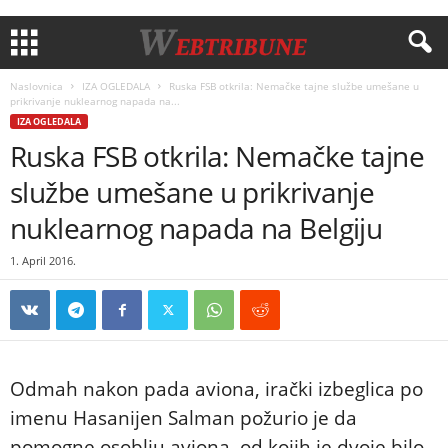
Naslovnica
IZA OGLEDALA
Ruska FSB otkrila: Nemačke tajne službe umešane u
prikrivanje nuklearnog napada na...
IZA OGLEDALA
Ruska FSB otkrila: Nemačke tajne
službe umešane u prikrivanje
nuklearnog napada na Belgiju
1. April 2016.
Odmah nakon pada aviona, irački izbeglica po
imenu Hasanijen Salman požurio je da
pomogne osoblju aviona, od kojih je dvoje bilo