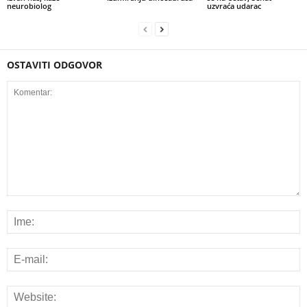
neurobiolog
uzvraća udarac
OSTAVITI ODGOVOR