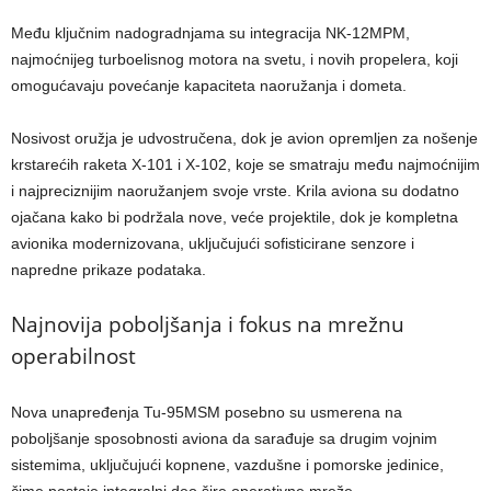
Među ključnim nadogradnjama su integracija NK-12MPM,
najmoćnijeg turboelisnog motora na svetu, i novih propelera, koji
omogućavaju povećanje kapaciteta naoružanja i dometa.
Nosivost oružja je udvostručena, dok je avion opremljen za nošenje
krstarećih raketa X-101 i X-102, koje se smatraju među najmoćnijim
i najpreciznijim naoružanjem svoje vrste. Krila aviona su dodatno
ojačana kako bi podržala nove, veće projektile, dok je kompletna
avionika modernizovana, uključujući sofisticirane senzore i
napredne prikaze podataka.
Najnovija poboljšanja i fokus na mrežnu
operabilnost
Nova unapređenja Tu-95MSM posebno su usmerena na
poboljšanje sposobnosti aviona da sarađuje sa drugim vojnim
sistemima, uključujući kopnene, vazdušne i pomorske jedinice,
čime postaje integralni deo šire operativne mreže.