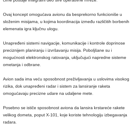
Ovaj koncept omogućava avionu da besprekorno funkcioniše u
složenim misijama, u kojima koordinacija između različitih borbenih
elemenata igra ključnu ulogu.
Unapređeni sistemi navigacije, komunikacije i kontrole doprinose
preciznijem planiranju i izvršavanju misija. Poboljšane su i
mogućnosti elektronskog ratovanja, uključujući napredne sisteme
ometanja i odbrane.
Avion sada ima veću sposobnost preživljavanja u uslovima visokog
rizika, dok unapređeni radar i sistem za lansiranje raketa
omogućavaju precizne udare na udaljene mete.
Posebno se ističe sposobnost aviona da lansira krstareće rakete
velikog dometa, poput X-101, koje koriste tehnologiju izbegavanja
radara.