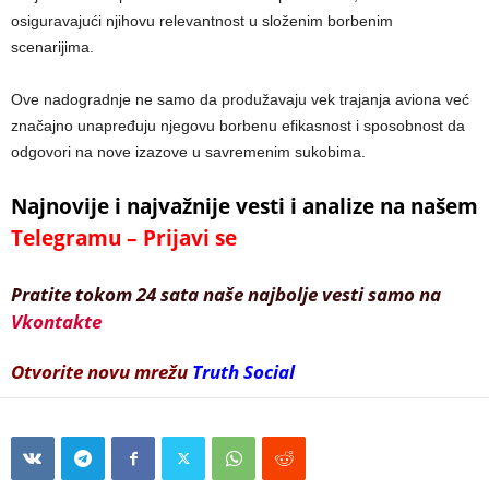
osiguravajući njihovu relevantnost u složenim borbenim
scenarijima.
Ove nadogradnje ne samo da produžavaju vek trajanja aviona već
značajno unapređuju njegovu borbenu efikasnost i sposobnost da
odgovori na nove izazove u savremenim sukobima.
Najnovije i najvažnije vesti i analize na našem
Telegramu – Prijavi se
Pratite tokom 24 sata naše najbolje vesti samo na
Vkontakte
Otvorite novu mrežu
Truth Social