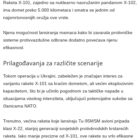
Raketa X-101, zajedno sa nuklearno naoružanim pandanom X-102,
ima domet preko 5.000 kilometara i smatra se jednim od
najsmrtonosnijih oružja ove vrste.
Njena mogućnost lansiranja mamaca kako bi zavarala protivničke
sisteme protivvazdušne odbrane dodatno povećava njenu
efikasnost.
Prilagođavanja za različite scenarije
Tokom operacija u Ukrajini, zabeležen je značajan interes za
varijantu rakete X-101 sa kraćim dometom, ali većim eksplozivnim
kapacitetom, što bi je učinilo pogodnom za taktičke napade u
situacijama visokog intenziteta, uključujući potencijalne sukobe sa
članicama NATO.
Trenutno, većina raketa koje lansiraju Tu-95MSM avioni pripada
klasi X-22, starijoj generaciji sovjetskih protivbrodskih krstarećih
raketa. Iako manje precizne od X-101, ove rakete su vrlo efikasne