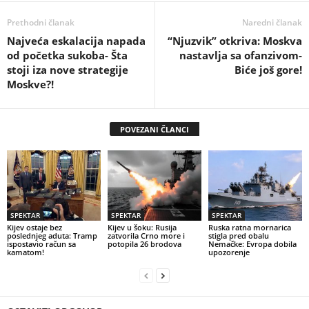
Prethodni članak
Naredni članak
Najveća eskalacija napada
“Njuzvik” otkriva: Moskva
od početka sukoba- Šta
nastavlja sa ofanzivom-
stoji iza nove strategije
Biće još gore!
Moskve?!
POVEZANI ČLANCI
SPEKTAR
SPEKTAR
SPEKTAR
Kijev ostaje bez
Kijev u šoku: Rusija
Ruska ratna mornarica
poslednjeg aduta: Tramp
zatvorila Crno more i
stigla pred obalu
ispostavio račun sa
potopila 26 brodova
Nemačke: Evropa dobila
kamatom!
upozorenje