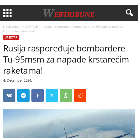
Naslovnica
SPEKTAR
Rusija raspoređuje bombardere Tu-95msm za napade
krstarećim raketama!
SPEKTAR
Rusija raspoređuje bombardere
Tu-95msm za napade krstarećim
raketama!
4. December 2024.