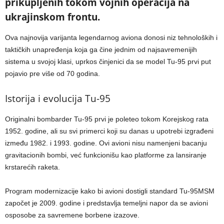
prikupljenih tokom vojnih operacija na
ukrajinskom frontu.
Ova najnovija varijanta legendarnog aviona donosi niz tehnoloških i
taktičkih unapređenja koja ga čine jednim od najsavremenijih
sistema u svojoj klasi, uprkos činjenici da se model Tu-95 prvi put
pojavio pre više od 70 godina.
Istorija i evolucija Tu-95
Originalni bombarder Tu-95 prvi je poleteo tokom Korejskog rata
1952. godine, ali su svi primerci koji su danas u upotrebi izgrađeni
između 1982. i 1993. godine. Ovi avioni nisu namenjeni bacanju
gravitacionih bombi, već funkcionišu kao platforme za lansiranje
krstarećih raketa.
Program modernizacije kako bi avioni dostigli standard Tu-95MSM
započet je 2009. godine i predstavlja temeljni napor da se avioni
osposobe za savremene borbene izazove.