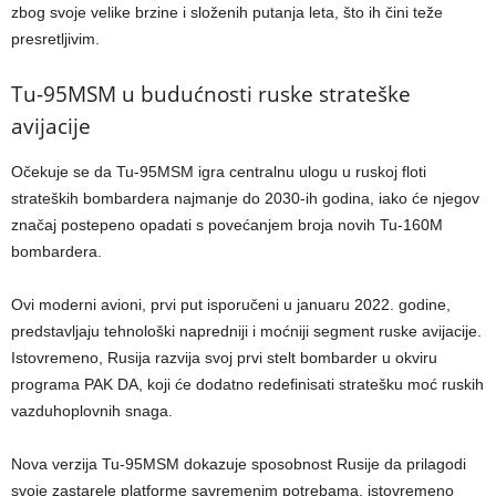
zbog svoje velike brzine i složenih putanja leta, što ih čini teže
presretljivim.
Tu-95MSM u budućnosti ruske strateške
avijacije
Očekuje se da Tu-95MSM igra centralnu ulogu u ruskoj floti
strateških bombardera najmanje do 2030-ih godina, iako će njegov
značaj postepeno opadati s povećanjem broja novih Tu-160M
bombardera.
Ovi moderni avioni, prvi put isporučeni u januaru 2022. godine,
predstavljaju tehnološki napredniji i moćniji segment ruske avijacije.
Istovremeno, Rusija razvija svoj prvi stelt bombarder u okviru
programa PAK DA, koji će dodatno redefinisati stratešku moć ruskih
vazduhoplovnih snaga.
Nova verzija Tu-95MSM dokazuje sposobnost Rusije da prilagodi
svoje zastarele platforme savremenim potrebama, istovremeno