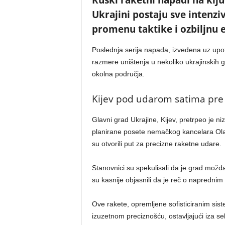
Ruski raketni napadi na klju
Ukrajini postaju sve intenzivn
promenu taktike i ozbiljnu 
Poslednja serija napada, izvedena uz upot
razmere uništenja u nekoliko ukrajinskih gr
okolna područja.
Kijev pod udarom satima pre
Glavni grad Ukrajine, Kijev, pretrpeo je n
planirane posete nemačkog kancelara Ola
su otvorili put za precizne raketne udare.
Stanovnici su spekulisali da je grad možda
su kasnije objasnili da je reč o napredni
Ove rakete, opremljene sofisticiranim sist
izuzetnom preciznošću, ostavljajući iza se