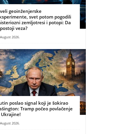
zveli geoinženjerske
ksperimente, svet potom pogodili
isteriozni zemljotresi i potopi: Da
i postoji veza?
 August 2026.
utin poslao signal koji je šokirao
ašington: Tramp počeo povlačenje
z Ukrajine!
 August 2026.