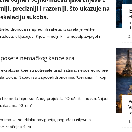
čne vojne i vojno-industrijske ciljeve u
iji, precizniji i razorniji, što ukazuje na
I
eskalaciju sukoba.
e
m
l
rebu dronova i naprednih raketa, izazvala je velike
adova, uključujući Kijev, Hmeljnik, Ternopolj, Zvjagel i
2.
 posete nemačkog kancelara
iz eksplozija koje su potresale grad satima, neposredno pre
fa Šolca. Napadi su započeli dronovima “Geranium”, koji
 bio meta hipersoničnog projektila “Orešnik”, no stručnjaci
P
m raketama “Grom”.
V
i
emima za satelitsku navigaciju, pogađaju ciljeve s
1.
be značajnu štetu.