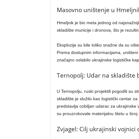
Masovno uništenje u Hmeljni
Hmeljnik je bio meta jednog od najsnažnij
skladište municije i dronova, što je rezult
Eksplozije su bile toliko snažne da su ošte
Prema dostupnim informacijama, uništeni s
značajno oslabilo ukrajinske logističke ka
Ternopolj: Udar na skladište b
U Ternopolju, ruski projektili pogodili su 
skladište je služilo kao logistički centar 
predstavlja ozbiljan udarac za ukrajinske v
su prouzrokovale materijalnu štetu u široj 
Zvjagel: Cilj ukrajinski vojnic