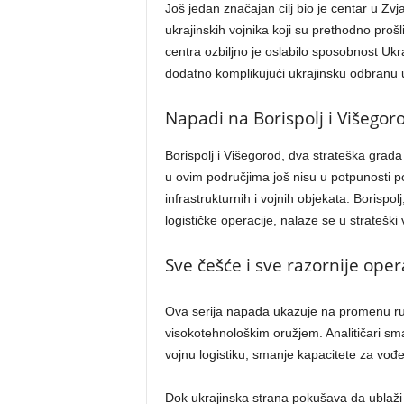
Još jedan značajan cilj bio je centar u Zvj
ukrajinskih vojnika koji su prethodno proš
centra ozbiljno je oslabilo sposobnost Uk
dodatno komplikujući ukrajinsku odbranu 
Napadi na Borispolj i Višegorod
Borispolj i Višegorod, dva strateška grada u
u ovim područjima još nisu u potpunosti po
infrastrukturnih i vojnih objekata. Borisp
logističke operacije, nalaze se u strateški
Sve češće i sve razornije oper
Ova serija napada ukazuje na promenu rusk
visokotehnološkim oružjem. Analitičari sm
vojnu logistiku, smanje kapacitete za vođen
Dok ukrajinska strana pokušava da ublaži 