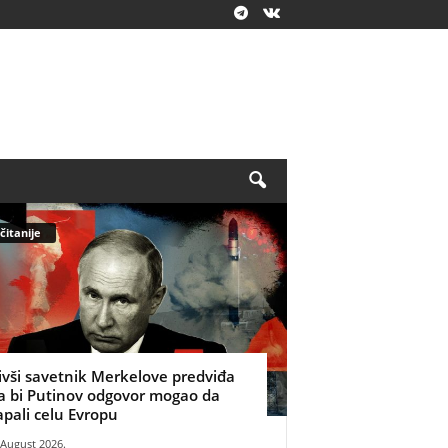
čitanije
ivši savetnik Merkelove predviđa
a bi Putinov odgovor mogao da
apali celu Evropu
 August 2026.