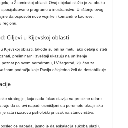
agelu, u Žitomirskoj oblasti. Ovaj objekat služio je za obuku
li specijalizovane programe u inostranstvu. Uništenje ovog
rajine da osposobi nove vojnike i komandne kadrove,
u regionu.
: Ciljevi u Kijevskoj oblasti
 Kijevskoj oblasti, takođe su bili na meti. Iako detalji o šteti
znati, preliminarni izveštaji ukazuju na uništenje
olj, poznat po svom aerodromu, i Višegorod, ključan za
 važnom području koje Rusija očigledno želi da destabilizuje.
acije
e strategije, koja sada fokus stavlja na precizne udare
atraju da su ovi napadi osmišljeni da poremete ukrajinsku
je rata i izazovu psihološki pritisak na stanovništvo.
posledice napada, jasno je da eskalacija sukoba ulazi u