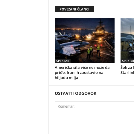
POVEZANI ČLANCI
SPEKTAR
SPEKTA
Američka sila više ne može da
Šok za 
priđe: Iran ih zaustavio na
Starlin
hiljadu milja
OSTAVITI ODGOVOR