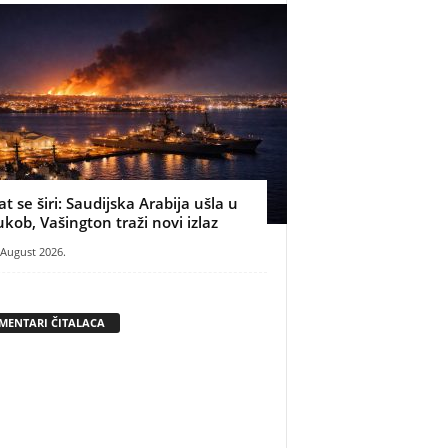
at se širi: Saudijska Arabija ušla u
ukob, Vašington traži novi izlaz
 August 2026.
MENTARI ČITALACA