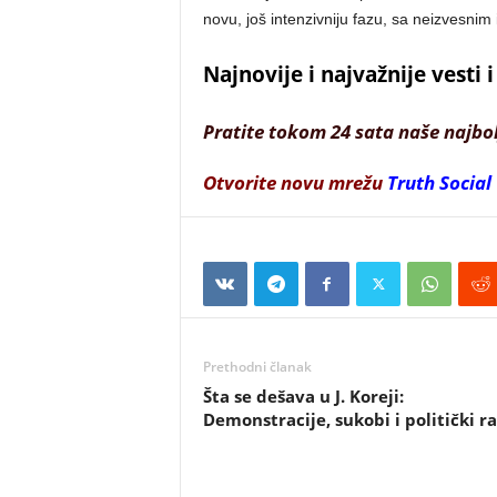
novu, još intenzivniju fazu, sa neizvesni
Najnovije i najvažnije vesti
Pratite tokom 24 sata naše najbo
Otvorite novu mrežu
Truth Social
Prethodni članak
Šta se dešava u J. Koreji:
Demonstracije, sukobi i politički ra