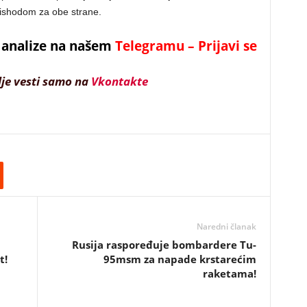
m ishodom za obe strane.
 i analize na našem
Telegramu – Prijavi se
lje vesti samo na
Vkontakte
Naredni članak
Rusija raspoređuje bombardere Tu-
t!
95msm za napade krstarećim
raketama!