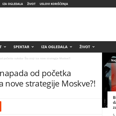
IZA OGLEDALA
ŽIVOT
USLOVI KORIŠĆENJA
T
SPEKTAR
IZA OGLEDALA
ŽIVOT
d početka sukoba- Šta stoji iza nove strategije Moskve?!
Naj
a napada od početka
za nove strategije Moskve?!
B
d
z
5.