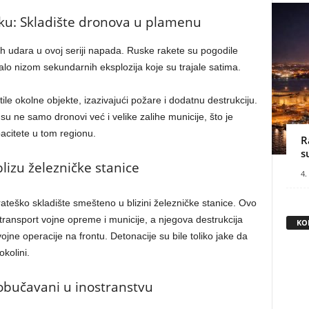
ku: Skladište dronova u plamenu
ih udara u ovoj seriji napada. Ruske rakete su pogodile
iralo nizom sekundarnih eksplozija koje su trajale satima.
tile okolne objekte, izazivajući požare i dodatnu destrukciju.
u ne samo dronovi već i velike zalihe municije, što je
pacitete u tom regionu.
R
s
lizu železničke stanice
4.
strateško skladište smešteno u blizini železničke stanice. Ovo
za transport vojne opreme i municije, a njegova destrukcija
KO
ojne operacije na frontu. Detonacije su bile toliko jake da
okolini.
i obučavani u inostranstvu