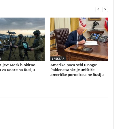
R
SPEKTAR
Kijev: Mask blokirao
Amerika puca sebi u nogu:
k za udare na Rusiju
Paklene sankcije uništiće
američke porodice a ne Rusiju