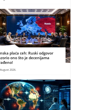
inska plaća ceh: Ruski odgovor
azorio ono što je decenijama
rađeno!
 August 2026.