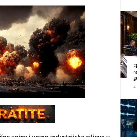
F
r
g
4.