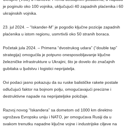
je poginulo oko 100 vojnika, uključujući 40 zapadnih plaćenika i 60
ukrajinskih vojnika.
23. jul 2024. – “Iskander-M” je pogodio ključne pozicije zapadnih
plaćenika u istom regionu, usmrtivši oko 50 stranih boraca.
Početak jula 2024. – Primena “dvostrukog udara” (“double tap”
strategija) omogućila je potpuno onesposobljavanje ključne
železničke infrastrukture u Ukrajini, što je dovelo do značajnih
gubitaka u ljudstvu i logistici neprijatelja.
Ovi podaci jasno pokazuju da su ruske balističke rakete postale
odlučujući faktor na bojnom polju, omogućavajući precizne i
destruktivne napade na neprijateljske položaje.
Razvoj novog “Iskandera” sa dometom od 1000 km direktno
ugrožava Evropsku uniju i NATO, jer omogućava Rusiji da u
svakom trenutku napadne ključne vojne i industrijske ciljeve na