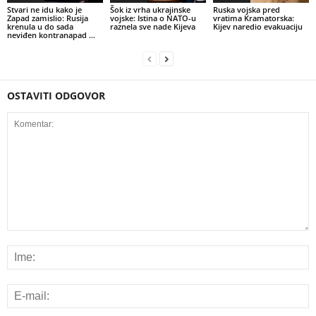
Stvari ne idu kako je
Šok iz vrha ukrajinske
Ruska vojska pred
Zapad zamislio: Rusija
vojske: Istina o NATO-u
vratima Kramatorska:
krenula u do sada
raznela sve nade Kijeva
Kijev naredio evakuaciju
neviđen kontranapad …
OSTAVITI ODGOVOR