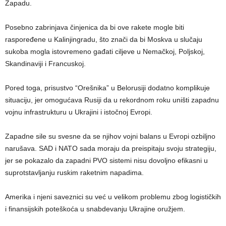
Zapadu.
Posebno zabrinjava činjenica da bi ove rakete mogle biti
raspoređene u Kalinjingradu, što znači da bi Moskva u slučaju
sukoba mogla istovremeno gađati ciljeve u Nemačkoj, Poljskoj,
Skandinaviji i Francuskoj.
Pored toga, prisustvo “Orešnika” u Belorusiji dodatno komplikuje
situaciju, jer omogućava Rusiji da u rekordnom roku uništi zapadnu
vojnu infrastrukturu u Ukrajini i istočnoj Evropi.
Zapadne sile su svesne da se njihov vojni balans u Evropi ozbiljno
narušava. SAD i NATO sada moraju da preispitaju svoju strategiju,
jer se pokazalo da zapadni PVO sistemi nisu dovoljno efikasni u
suprotstavljanju ruskim raketnim napadima.
Amerika i njeni saveznici su već u velikom problemu zbog logističkih
i finansijskih poteškoća u snabdevanju Ukrajine oružjem.