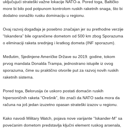
uključujući strateški važne lokacije NATO-a. Pored toga, Baltičko
more bi bilo pod potpunom kontrolom ruskih raketnih snaga, što bi
dodatno osnažilo rusku dominaciju u regionu.
Ovaj razvoj događaja je posebno značajan jer su prethodne verzije
“Iskandera” bile ograničene dometom od 500 km zbog Sporazuma
o eliminaciji raketa srednjeg i kratkog dometa (INF sporazum).
Međutim, Sjedinjene Američke Države su 2019. godine, tokom
prvog mandata Donalda Trampa, jednostrano istupile iz ovog
sporazuma, čime su praktično otvorile put za razvoj novih ruskih
raketnih sistema.
Pored toga, Belorusija će uskoro postati domaćin ruskih
hipersoničnih raketa “Orešnik”, što znači da NATO sada mora da
računa na još jedan izuzetno opasan strateški izazov u regionu.
Kako navodi Military Watch, pojava nove varijante “Iskander-M” sa
povećanim dometom predstavlja ključni element ruskog arsenala,