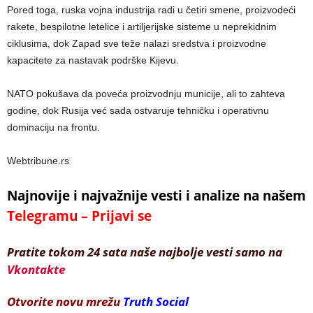
Pored toga, ruska vojna industrija radi u četiri smene, proizvodeći
rakete, bespilotne letelice i artiljerijske sisteme u neprekidnim
ciklusima, dok Zapad sve teže nalazi sredstva i proizvodne
kapacitete za nastavak podrške Kijevu.
NATO pokušava da poveća proizvodnju municije, ali to zahteva
godine, dok Rusija već sada ostvaruje tehničku i operativnu
dominaciju na frontu.
Webtribune.rs
Najnovije i najvažnije vesti i analize na našem
Telegramu – Prijavi se
Pratite tokom 24 sata naše najbolje vesti samo na
Vkontakte
Otvorite novu mrežu
Truth Social