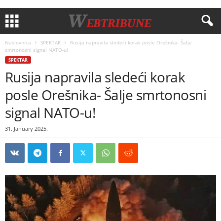
Naslovnica
SPEKTAR
Rusija napravila sledeći korak posle Orešnika- Šalje
smrtonosni signal NATO-u!
SPEKTAR
Rusija napravila sledeći korak
posle Orešnika- Šalje smrtonosni
signal NATO-u!
31. January 2025.