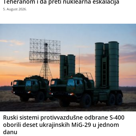
Teheranom i da preti nuklearna eskalacija
5. August 2026.
Ruski sistemi protivvazdušne odbrane S-400
oborili deset ukrajinskih MiG-29 u jednom
danu