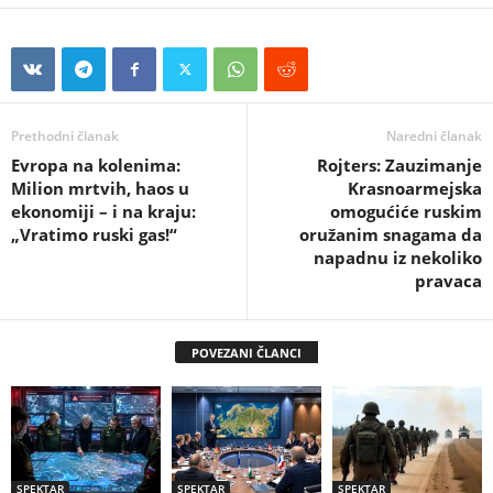
Prethodni članak
Naredni članak
Evropa na kolenima:
Rojters: Zauzimanje
Milion mrtvih, haos u
Krasnoarmejska
ekonomiji – i na kraju:
omogućiće ruskim
„Vratimo ruski gas!“
oružanim snagama da
napadnu iz nekoliko
pravaca
POVEZANI ČLANCI
SPEKTAR
SPEKTAR
SPEKTAR