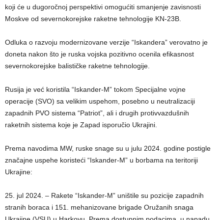
koji će u dugoročnoj perspektivi omogućiti smanjenje zavisnosti
Moskve od severnokorejske raketne tehnologije KN-23B.
Odluka o razvoju modernizovane verzije “Iskandera” verovatno je
doneta nakon što je ruska vojska pozitivno ocenila efikasnost
severnokorejske balističke raketne tehnologije.
Rusija je već koristila “Iskander-M” tokom Specijalne vojne
operacije (SVO) sa velikim uspehom, posebno u neutralizaciji
zapadnih PVO sistema “Patriot”, ali i drugih protivvazdušnih
raketnih sistema koje je Zapad isporučio Ukrajini.
Prema navodima MW, ruske snage su u julu 2024. godine postigle
značajne uspehe koristeći “Iskander-M” u borbama na teritoriji
Ukrajine:
25. jul 2024. – Rakete “Iskander-M” uništile su pozicije zapadnih
stranih boraca i 151. mehanizovane brigade Oružanih snaga
Ukrajine (VSU) u Harkovu. Prema dostupnim podacima, u napadu