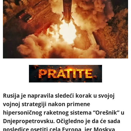
Rusija je napravila sledeći korak u svojoj
vojnoj strategiji nakon primene
hipersoničnog raketnog sistema “Orešnik” u
Dnjepropetrovsku. Očigledno je da će sada
posledice osetiti cela Evropa, jer Moskva