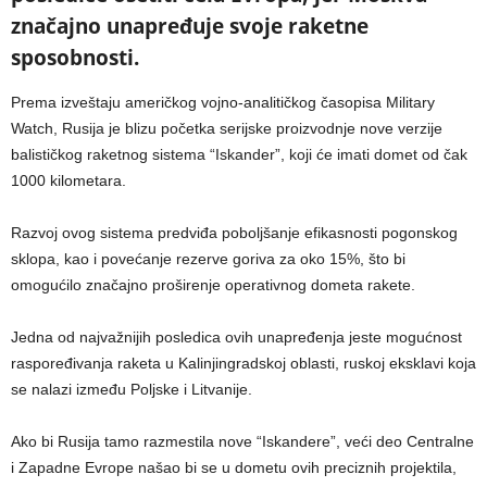
značajno unapređuje svoje raketne
sposobnosti.
Prema izveštaju američkog vojno-analitičkog časopisa Military
Watch, Rusija je blizu početka serijske proizvodnje nove verzije
balističkog raketnog sistema “Iskander”, koji će imati domet od čak
1000 kilometara.
Razvoj ovog sistema predviđa poboljšanje efikasnosti pogonskog
sklopa, kao i povećanje rezerve goriva za oko 15%, što bi
omogućilo značajno proširenje operativnog dometa rakete.
Jedna od najvažnijih posledica ovih unapređenja jeste mogućnost
raspoređivanja raketa u Kalinjingradskoj oblasti, ruskoj eksklavi koja
se nalazi između Poljske i Litvanije.
Ako bi Rusija tamo razmestila nove “Iskandere”, veći deo Centralne
i Zapadne Evrope našao bi se u dometu ovih preciznih projektila,