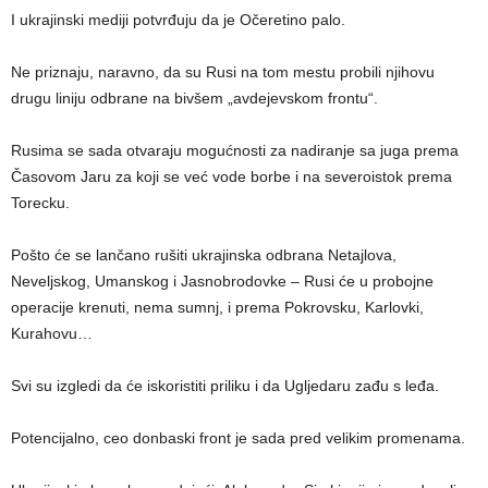
I ukrajinski mediji potvrđuju da je Očeretino palo.
Ne priznaju, naravno, da su Rusi na tom mestu probili njihovu
drugu liniju odbrane na bivšem „avdejevskom frontu“.
Rusima se sada otvaraju mogućnosti za nadiranje sa juga prema
Časovom Jaru za koji se već vode borbe i na severoistok prema
Torecku.
Pošto će se lančano rušiti ukrajinska odbrana Netajlova,
Neveljskog, Umanskog i Jasnobrodovke – Rusi će u probojne
operacije krenuti, nema sumnj, i prema Pokrovsku, Karlovki,
Kurahovu…
Svi su izgledi da će iskoristiti priliku i da Ugljedaru zađu s leđa.
Potencijalno, ceo donbaski front je sada pred velikim promenama.