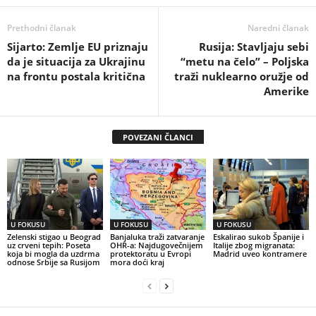
Prethodni članak
Naredni članak
Sijarto: Zemlje EU priznaju
Rusija: Stavljaju sebi
da je situacija za Ukrajinu
“metu na čelo” – Poljska
na frontu postala kritična
traži nuklearno oružje od
Amerike
POVEZANI ČLANCI
U FOKUSU
U FOKUSU
U FOKUSU
Zelenski stigao u Beograd
Banjaluka traži zatvaranje
Eskalirao sukob Španije i
uz crveni tepih: Poseta
OHR-a: Najdugovečnijem
Italije zbog migranata:
koja bi mogla da uzdrma
protektoratu u Evropi
Madrid uveo kontramere
odnose Srbije sa Rusijom
mora doći kraj