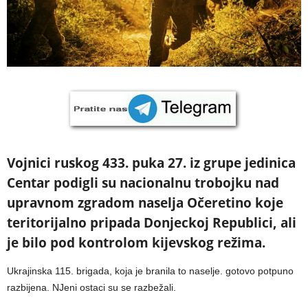
Vojnici ruskog 433. puka 27. iz grupe jedinica
Centar podigli su nacionalnu trobojku nad
upravnom zgradom naselja Očeretino koje
teritorijalno pripada Donjeckoj Republici, ali
je bilo pod kontrolom kijevskog režima.
Ukrajinska 115. brigada, koja je branila to naselje. gotovo potpuno
razbijena. NJeni ostaci su se razbežali.