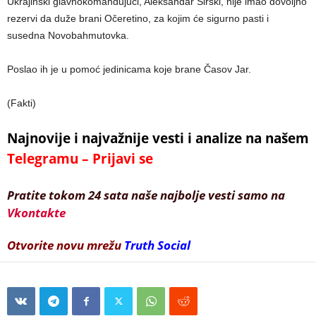
Ukrajinski glavnokomandujući, Aleksandar Sirski, nije imao dovoljno
rezervi da duže brani Očeretino, za kojim će sigurno pasti i
susedna Novobahmutovka.
Poslao ih je u pomoć jedinicama koje brane Časov Jar.
(Fakti)
Najnovije i najvažnije vesti i analize na našem
Telegramu – Prijavi se
Pratite tokom 24 sata naše najbolje vesti samo na
Vkontakte
Otvorite novu mrežu
Truth Social