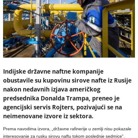
Indijske državne naftne kompanije
obustavile su kupovinu sirove nafte iz Rusije
nakon nedavnih izjava američkog
predsednika Donalda Trampa, preneo je
agencijski servis Rojters, pozivajući se na
neimenovane izvore iz sektora.
Prema navodima izvora, „državne rafinerije u zemlji nisu pokazale
interesovanje za rusku sirovu naftu tokom poslednje sedmice“.