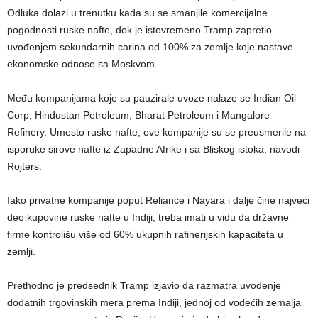
Odluka dolazi u trenutku kada su se smanjile komercijalne
pogodnosti ruske nafte, dok je istovremeno Tramp zapretio
uvođenjem sekundarnih carina od 100% za zemlje koje nastave
ekonomske odnose sa Moskvom.
Među kompanijama koje su pauzirale uvoze nalaze se Indian Oil
Corp, Hindustan Petroleum, Bharat Petroleum i Mangalore
Refinery. Umesto ruske nafte, ove kompanije su se preusmerile na
isporuke sirove nafte iz Zapadne Afrike i sa Bliskog istoka, navodi
Rojters.
Iako privatne kompanije poput Reliance i Nayara i dalje čine najveći
deo kupovine ruske nafte u Indiji, treba imati u vidu da državne
firme kontrolišu više od 60% ukupnih rafinerijskih kapaciteta u
zemlji.
Prethodno je predsednik Tramp izjavio da razmatra uvođenje
dodatnih trgovinskih mera prema Indiji, jednoj od vodećih zemalja