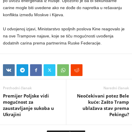
po uvozu energenata iz Rusije. Upozorio je da bi sekundarne
carine mogle biti uvedene ako ne dođe do napretka u rešavanju
konflikta između Moskve i Kijeva.
U odvojenoj izjavi, Ministarstvo spoljnih poslova Kine reagovalo je
na ove Trampove najave, koje se tiču mogućnosti uvođenja
dodatnih carina prema partnerima Ruske Federacije.
Prethodni članak
Naredni članak
Premijer Poljske vidi
Neočekivani potez Bele
mogućnost za
kuće: Zašto Tramp
zaustavljanje sukoba u
ublažava stav prema
Ukrajini
Pekingu?