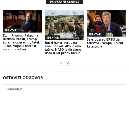
POVEZANI ČLANCI
SPEKTAR
SPEKTAR
Džim Rikards: Pakao na
SPEKTAR
Bliskom istoku, Tramp
Saks pozvao BRIKS da
sprema operaciju „Astek“:
Ruski hakeri tvrde da
zaustavi Trampa ili sledi
10.000 vojnika kreće u
imaju dokaz: Ako je ovo
katastrofa
invaziju na Iran
tačno, NATO je direktno
ušao u rat protiv Rusije
OSTAVITI ODGOVOR