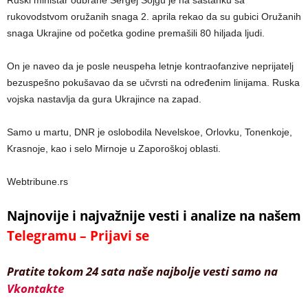
Ruski ministar odbrane Sergej Šojgu je na sastanku sa
rukovodstvom oružanih snaga 2. aprila rekao da su gubici Oružanih
snaga Ukrajine od početka godine premašili 80 hiljada ljudi.
On je naveo da je posle neuspeha letnje kontraofanzive neprijatelj
bezuspešno pokušavao da se učvrsti na određenim linijama. Ruska
vojska nastavlja da gura Ukrajince na zapad.
Samo u martu, DNR je oslobodila Nevelskoe, Orlovku, Tonenkoje,
Krasnoje, kao i selo Mirnoje u Zaporoškoj oblasti.
Webtribune.rs
Najnovije i najvažnije vesti i analize na našem
Telegramu – Prijavi se
Pratite tokom 24 sata naše najbolje vesti samo na
Vkontakte