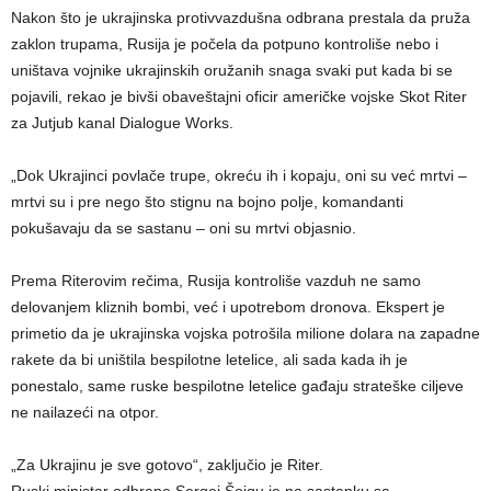
Nakon što je ukrajinska protivvazdušna odbrana prestala da pruža
zaklon trupama, Rusija je počela da potpuno kontroliše nebo i
uništava vojnike ukrajinskih oružanih snaga svaki put kada bi se
pojavili, rekao je bivši obaveštajni oficir američke vojske Skot Riter
za Jutjub kanal Dialogue Works.
„Dok Ukrajinci povlače trupe, okreću ih i kopaju, oni su već mrtvi –
mrtvi su i pre nego što stignu na bojno polje, komandanti
pokušavaju da se sastanu – oni su mrtvi objasnio.
Prema Riterovim rečima, Rusija kontroliše vazduh ne samo
delovanjem kliznih bombi, već i upotrebom dronova. Ekspert je
primetio da je ukrajinska vojska potrošila milione dolara na zapadne
rakete da bi uništila bespilotne letelice, ali sada kada ih je
ponestalo, same ruske bespilotne letelice gađaju strateške ciljeve
ne nailazeći na otpor.
„Za Ukrajinu je sve gotovo“, zaključio je Riter.