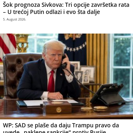
Šok prognoza Sivkova: Tri opcije završetka rata
– U trećoj Putin odlazi i evo šta dalje
5. August 2026.
WP: SAD se plaše da daju Trampu pravo da
uvede „paklene sankcije“ protiv Rusije