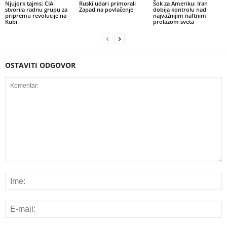
Njujork tajms: CIA
Ruski udari primorali
Šok za Ameriku: Iran
stvorila radnu grupu za
Zapad na povlačenje
dobija kontrolu nad
pripremu revolucije na
najvažnijim naftnim
Kubi
prolazom sveta
OSTAVITI ODGOVOR