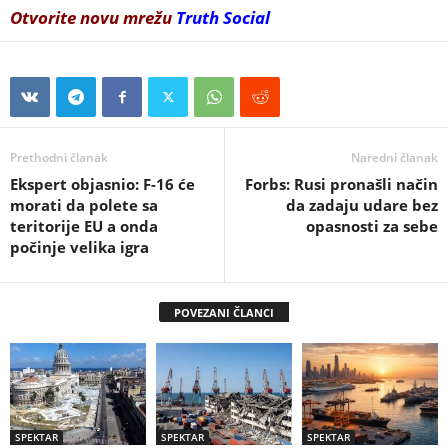
Otvorite novu mrežu
Truth Social
Prethodni članak
Naredni članak
Ekspert objasnio: F-16 će
Forbs: Rusi pronašli način
morati da polete sa
da zadaju udare bez
teritorije EU a onda
opasnosti za sebe
počinje velika igra
POVEZANI ČLANCI
SPEKTAR
SPEKTAR
SPEKTAR