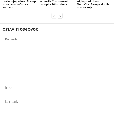
poslednjeg aduta: Tramp
zatvorila Crno more i
stigla pred obalu
ispostavio račun sa
potopila 26 brodova
Nemačke: Evropa dobila
kamatom!
upozorenje
OSTAVITI ODGOVOR