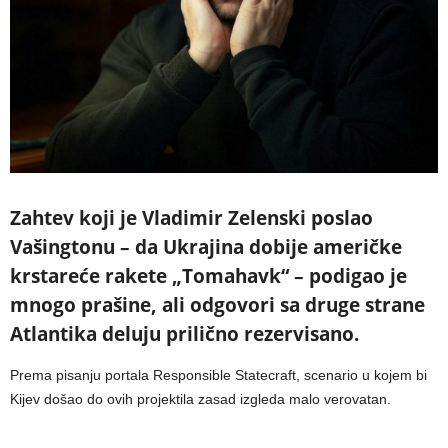
Zahtev koji je Vladimir Zelenski poslao
Vašingtonu – da Ukrajina dobije američke
krstareće rakete „Tomahavk“ – podigao je
mnogo prašine, ali odgovori sa druge strane
Atlantika deluju prilično rezervisano.
Prema pisanju portala Responsible Statecraft, scenario u kojem bi
Kijev došao do ovih projektila zasad izgleda malo verovatan.