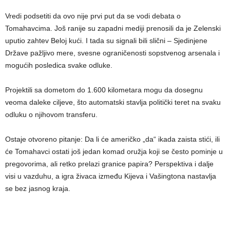
Vredi podsetiti da ovo nije prvi put da se vodi debata o
Tomahavcima. Još ranije su zapadni mediji prenosili da je Zelenski
uputio zahtev Beloj kući. I tada su signali bili slični – Sjedinjene
Države pažljivo mere, svesne ograničenosti sopstvenog arsenala i
mogućih posledica svake odluke.
Projektili sa dometom do 1.600 kilometara mogu da dosegnu
veoma daleke ciljeve, što automatski stavlja politički teret na svaku
odluku o njihovom transferu.
Ostaje otvoreno pitanje: Da li će američko „da“ ikada zaista stići, ili
će Tomahavci ostati još jedan komad oružja koji se često pominje u
pregovorima, ali retko prelazi granice papira? Perspektiva i dalje
visi u vazduhu, a igra živaca između Kijeva i Vašingtona nastavlja
se bez jasnog kraja.