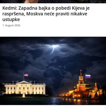
Kedmi: Zapadna bajka o pobedi Kijeva je
raspršena, Moskva neće praviti nikakve
ustupke
1. August 2026.