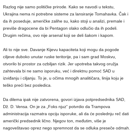
Razlog nije samo političke prirode. Kako se navodi u tekstu,
Ukrajina nema ni potrebne sisteme za lansiranje Tomahavka. Čak i
da ih poseduje, američke zalihe su, kako stoji u analizi, premale i
previše dragocene da bi Pentagon olako odlučio da ih podeli.
Drugim rečima, ovo nije arsenal koji se deli šakom i kapom.
Ali to nije sve. Davanje Kijevu kapaciteta koji mogu da pogode
ciljeve duboko unutar ruske teritorije, pa i sam grad Moskvu,
otvorilo bi prostor za ozbiljan rizik. Jer upotreba takvog oružja
zahtevala bi ne samo isporuku, već i direktnu pomoć SAD u
izviđanju i ciljanju. To je, u očima mnogih analitičara, linija koju je
teško preći bez posledica.
Da dilema ipak nije zatvorena, govori izjava potpredsednika SAD,
Dž. D. Vensa. On je za „Foks njuz“ potvrdio da Trampova
administracija razmatra opciju isporuke, ali da će poslednju reč dati
američki predsednik lično. Njegov ton, međutim, više je
nagoveštavao oprez nego spremnost da se odluka preseče odmah.