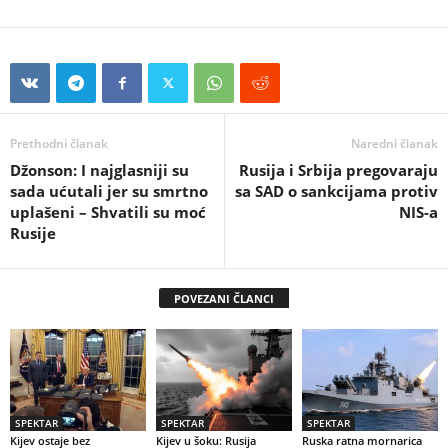
Prethodni članak
Naredni članak
Džonson: I najglasniji su
Rusija i Srbija pregovaraju
sada ućutali jer su smrtno
sa SAD o sankcijama protiv
uplašeni – Shvatili su moć
NIS-a
Rusije
POVEZANI ČLANCI
SPEKTAR
SPEKTAR
SPEKTAR
Kijev ostaje bez
Kijev u šoku: Rusija
Ruska ratna mornarica