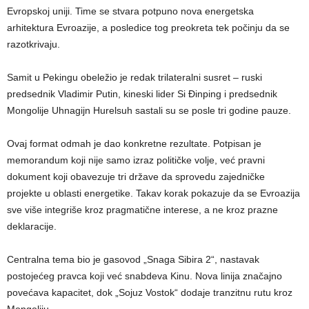
Evropskoj uniji. Time se stvara potpuno nova energetska
arhitektura Evroazije, a posledice tog preokreta tek počinju da se
razotkrivaju.
Samit u Pekingu obeležio je redak trilateralni susret – ruski
predsednik Vladimir Putin, kineski lider Si Đinping i predsednik
Mongolije Uhnagijn Hurelsuh sastali su se posle tri godine pauze.
Ovaj format odmah je dao konkretne rezultate. Potpisan je
memorandum koji nije samo izraz političke volje, već pravni
dokument koji obavezuje tri države da sprovedu zajedničke
projekte u oblasti energetike. Takav korak pokazuje da se Evroazija
sve više integriše kroz pragmatične interese, a ne kroz prazne
deklaracije.
Centralna tema bio je gasovod „Snaga Sibira 2“, nastavak
postojećeg pravca koji već snabdeva Kinu. Nova linija značajno
povećava kapacitet, dok „Sojuz Vostok“ dodaje tranzitnu rutu kroz