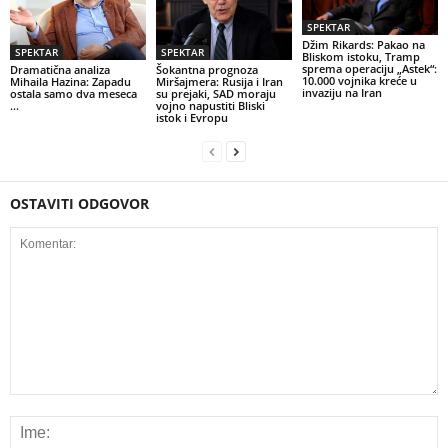
SPEKTAR
Džim Rikards: Pakao na
SPEKTAR
SPEKTAR
Bliskom istoku, Tramp
sprema operaciju „Astek“:
Dramatična analiza
Šokantna prognoza
10.000 vojnika kreće u
Mihaila Hazina: Zapadu
Miršajmera: Rusija i Iran
invaziju na Iran
ostala samo dva meseca
su prejaki, SAD moraju
…
vojno napustiti Bliski
istok i Evropu
OSTAVITI ODGOVOR