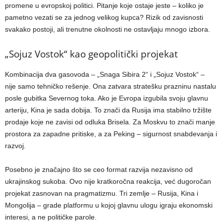
promene u evropskoj politici. Pitanje koje ostaje jeste – koliko je
pametno vezati se za jednog velikog kupca? Rizik od zavisnosti
svakako postoji, ali trenutne okolnosti ne ostavljaju mnogo izbora.
„Sojuz Vostok“ kao geopolitički projekat
Kombinacija dva gasovoda – „Snaga Sibira 2“ i „Sojuz Vostok“ –
nije samo tehničko rešenje. Ona zatvara stratešku prazninu nastalu
posle gubitka Severnog toka. Ako je Evropa izgubila svoju glavnu
arteriju, Kina je sada dobija. To znači da Rusija ima stabilno tržište
prodaje koje ne zavisi od odluka Brisela. Za Moskvu to znači manje
prostora za zapadne pritiske, a za Peking – sigurnost snabdevanja i
razvoj.
Posebno je značajno što se ceo format razvija nezavisno od
ukrajinskog sukoba. Ovo nije kratkoročna reakcija, već dugoročan
projekat zasnovan na pragmatizmu. Tri zemlje – Rusija, Kina i
Mongolija – grade platformu u kojoj glavnu ulogu igraju ekonomski
interesi, a ne političke parole.