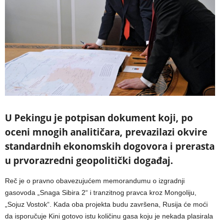
U Pekingu je potpisan dokument koji, po
oceni mnogih analitičara, prevazilazi okvire
standardnih ekonomskih dogovora i prerasta
u prvorazredni geopolitički događaj.
Reč je o pravno obavezujućem memorandumu o izgradnji
gasovoda „Snaga Sibira 2“ i tranzitnog pravca kroz Mongoliju,
„Sojuz Vostok“. Kada oba projekta budu završena, Rusija će moći
da isporučuje Kini gotovo istu količinu gasa koju je nekada plasirala