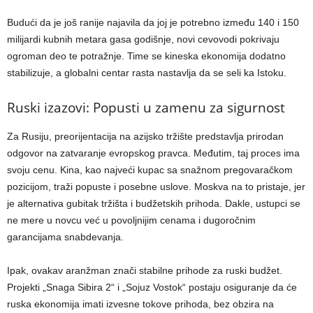
Budući da je još ranije najavila da joj je potrebno između 140 i 150
milijardi kubnih metara gasa godišnje, novi cevovodi pokrivaju
ogroman deo te potražnje. Time se kineska ekonomija dodatno
stabilizuje, a globalni centar rasta nastavlja da se seli ka Istoku.
Ruski izazovi: Popusti u zamenu za sigurnost
Za Rusiju, preorijentacija na azijsko tržište predstavlja prirodan
odgovor na zatvaranje evropskog pravca. Međutim, taj proces ima
svoju cenu. Kina, kao najveći kupac sa snažnom pregovaračkom
pozicijom, traži popuste i posebne uslove. Moskva na to pristaje, jer
je alternativa gubitak tržišta i budžetskih prihoda. Dakle, ustupci se
ne mere u novcu već u povoljnijim cenama i dugoročnim
garancijama snabdevanja.
Ipak, ovakav aranžman znači stabilne prihode za ruski budžet.
Projekti „Snaga Sibira 2“ i „Sojuz Vostok“ postaju osiguranje da će
ruska ekonomija imati izvesne tokove prihoda, bez obzira na