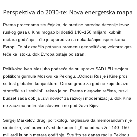
Perspektiva do 2030-te: Nova energetska mapa
Prema procenama stručnjaka, do sredine naredne decenije izvoz
ruskog gasa u Kinu mogao bi dostići 140–150 milijardi kubnih
metara godišnje – što je uporedivo sa nekadašnjim isporukama
Evropi. To bi označilo potpunu promenu geopolitičkog vektora: gas
teče ka Istoku, dok Evropa ostaje po strani.
Politikolog Ivan Mezjuho podseća da su upravo SAD i EU svojom
politikom gurnule Moskvu ka Pekingu. „Odnosi Rusije i Kine prošli
su test globalne konjunkture. Oni se grade za godine koje dolaze,
strateški su i stabilni“, rekao je on. Prema njegovim rečima, ruski
budžet sada dobija „živi novac“ za razvoj i modernizaciju, dok Kina
ne zauzima antiruske stavove i ne podržava Kijev.
Sergej Markelov, drugi politikolog, naglašava da memorandum nije
simbolika, već pravno čvrst dokument. „Kina od nas želi 140–150
milijardi kubnih metara godišnje. Sve što se danas radi u Pekingu