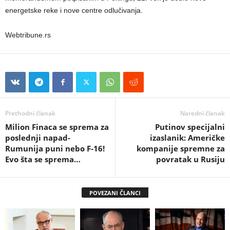
energetske reke i nove centre odlučivanja.
Webtribune.rs
Prethodni članak
Naredni članak
Milion Finaca se sprema za
Putinov specijalni
poslednji napad-
izaslanik: Američke
Rumunija puni nebo F-16!
kompanije spremne za
Evo šta se sprema…
povratak u Rusiju
POVEZANI ČLANCI