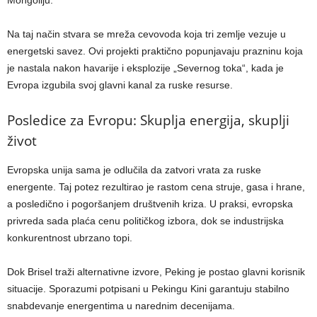
Mongoliju.
Na taj način stvara se mreža cevovoda koja tri zemlje vezuje u
energetski savez. Ovi projekti praktično popunjavaju prazninu koja
je nastala nakon havarije i eksplozije „Severnog toka“, kada je
Evropa izgubila svoj glavni kanal za ruske resurse.
Posledice za Evropu: Skuplja energija, skuplji
život
Evropska unija sama je odlučila da zatvori vrata za ruske
energente. Taj potez rezultirao je rastom cena struje, gasa i hrane,
a posledično i pogoršanjem društvenih kriza. U praksi, evropska
privreda sada plaća cenu političkog izbora, dok se industrijska
konkurentnost ubrzano topi.
Dok Brisel traži alternativne izvore, Peking je postao glavni korisnik
situacije. Sporazumi potpisani u Pekingu Kini garantuju stabilno
snabdevanje energentima u narednim decenijama.