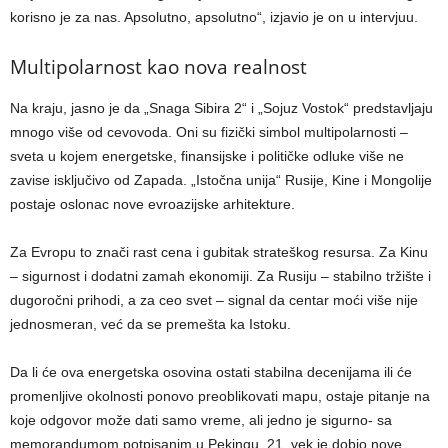
korisno je za nas. Apsolutno, apsolutno“, izjavio je on u intervjuu.
Multipolarnost kao nova realnost
Na kraju, jasno je da „Snaga Sibira 2“ i „Sojuz Vostok“ predstavljaju
mnogo više od cevovoda. Oni su fizički simbol multipolarnosti –
sveta u kojem energetske, finansijske i političke odluke više ne
zavise isključivo od Zapada. „Istočna unija“ Rusije, Kine i Mongolije
postaje oslonac nove evroazijske arhitekture.
Za Evropu to znači rast cena i gubitak strateškog resursa. Za Kinu
– sigurnost i dodatni zamah ekonomiji. Za Rusiju – stabilno tržište i
dugoročni prihodi, a za ceo svet – signal da centar moći više nije
jednosmeran, već da se premešta ka Istoku.
Da li će ova energetska osovina ostati stabilna decenijama ili će
promenljive okolnosti ponovo preoblikovati mapu, ostaje pitanje na
koje odgovor može dati samo vreme, ali jedno je sigurno- sa
memorandumom potpisanim u Pekingu, 21. vek je dobio nove