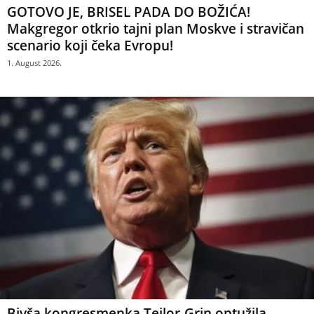
GOTOVO JE, BRISEL PADA DO BOŽIĆA!
Makgregor otkrio tajni plan Moskve i stravičan
scenario koji čeka Evropu!
1. August 2026.
Bivša kongresmenka Tejlor-Grin optužila