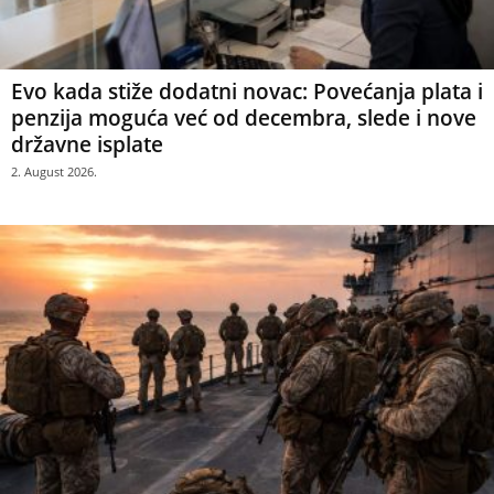
Evo kada stiže dodatni novac: Povećanja plata i
penzija moguća već od decembra, slede i nove
državne isplate
2. August 2026.