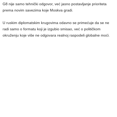
G8 nije samo tehnički odgovor, već jasno postavljanje prioriteta
prema novim savezima koje Moskva gradi.
U ruskim diplomatskim krugovima odavno se primećuje da se ne
radi samo o formatu koji je izgubio smisao, već o političkom
okruženju koje više ne odgovara realnoj raspodeli globalne moći.