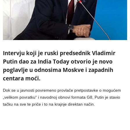
Intervju koji je ruski predsednik Vladimir
Putin dao za India Today otvorio je novo
poglavlje u odnosima Moskve i zapadnih
centara moći.
Dok se u javnosti povremeno provlače pretpostavke o mogućem
„velikom povratku“ i navodnoj obnovi formata G8, Putin je stavio
tačku na sve te priče i to na krajnje direktan način.