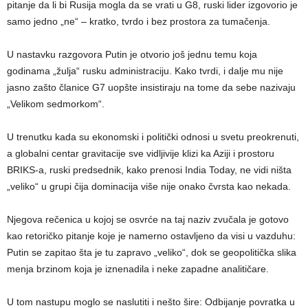
pitanje da li bi Rusija mogla da se vrati u G8, ruski lider izgovorio je
samo jedno „ne“ – kratko, tvrdo i bez prostora za tumačenja.
U nastavku razgovora Putin je otvorio još jednu temu koja
godinama „žulja“ rusku administraciju. Kako tvrdi, i dalje mu nije
jasno zašto članice G7 uopšte insistiraju na tome da sebe nazivaju
„Velikom sedmorkom“.
U trenutku kada su ekonomski i politički odnosi u svetu preokrenuti,
a globalni centar gravitacije sve vidljivije klizi ka Aziji i prostoru
BRIKS-a, ruski predsednik, kako prenosi India Today, ne vidi ništa
„veliko“ u grupi čija dominacija više nije onako čvrsta kao nekada.
Njegova rečenica u kojoj se osvrće na taj naziv zvučala je gotovo
kao retoričko pitanje koje je namerno ostavljeno da visi u vazduhu:
Putin se zapitao šta je tu zapravo „veliko“, dok se geopolitička slika
menja brzinom koja je iznenadila i neke zapadne analitičare.
U tom nastupu moglo se naslutiti i nešto šire: Odbijanje povratka u