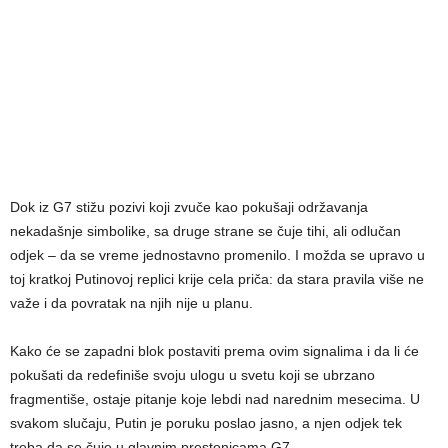
Dok iz G7 stižu pozivi koji zvuče kao pokušaji održavanja
nekadašnje simbolike, sa druge strane se čuje tihi, ali odlučan
odjek – da se vreme jednostavno promenilo. I možda se upravo u
toj kratkoj Putinovoj replici krije cela priča: da stara pravila više ne
važe i da povratak na njih nije u planu.
Kako će se zapadni blok postaviti prema ovim signalima i da li će
pokušati da redefiniše svoju ulogu u svetu koji se ubrzano
fragmentiše, ostaje pitanje koje lebdi nad narednim mesecima. U
svakom slučaju, Putin je poruku poslao jasno, a njen odjek tek
treba da se čuje u glavnim prestonicama G7.