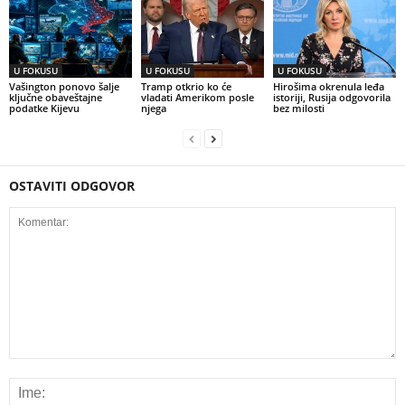
U FOKUSU
U FOKUSU
U FOKUSU
Vašington ponovo šalje
Tramp otkrio ko će
Hirošima okrenula leđa
ključne obaveštajne
vladati Amerikom posle
istoriji, Rusija odgovorila
podatke Kijevu
njega
bez milosti
OSTAVITI ODGOVOR