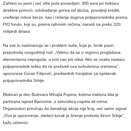
Zahtevi su jasni i već više puta ponavljani: 300 evra po hektaru
direktne pomoći, oslobađanje goriva od akciza, povoljniji krediti,
uređenje robne berze, kao i rešenje dugova poljoprivrednika prema
PIO fondu, koji su, prema njihovim rečima, narasli na preko 320
milijardi dinara.
Na sve to nadovezuje se i problem suše, koja je, tvrde paori,
prepolovila ovogodišnji rod. „Vidimo da se u regionu proglašava
elementarna nepogoda, a kod nas još ništa. Ako se ovako nastavi,
poljoprivrednik teško da će preživeti ova turbulentna vremena“,
upozorava Goran Filipović, predsednik Inicijative za opstanak
poljoprivrednika Srbije.
Blokiran je deo Bulevara Mihajla Pupina, kolona traktora bila je
parkirana ispred Banovine, a atmosfera napeta ali mirna.
Organizatori poručuju da današnja akcija nije kraj, već samo signal.
„Ovo je upozorenje, sledeći korak je širenje protesta širom Srbije“,
kažu učesnici.