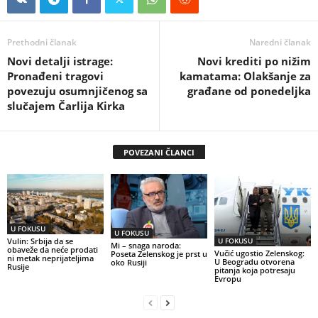
Prethodni članak
Naredni članak
Novi detalji istrage:
Novi krediti po nižim
Pronađeni tragovi
kamatama: Olakšanje za
povezuju osumnjičenog sa
građane od ponedeljka
slučajem Čarlija Kirka
POVEZANI ČLANCI
U FOKUSU
U FOKUSU
U FOKUSU
Vulin: Srbija da se
Mi – snaga naroda:
obaveže da neće prodati
Vučić ugostio Zelenskog:
Poseta Zelenskog je prst u
ni metak neprijateljima
U Beogradu otvorena
oko Rusiji
Rusije
pitanja koja potresaju
Evropu