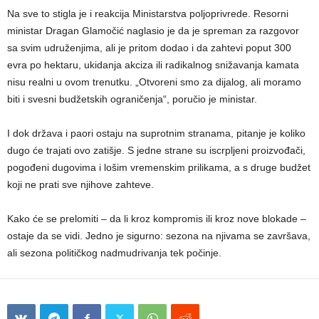
Na sve to stigla je i reakcija Ministarstva poljoprivrede. Resorni
ministar Dragan Glamočić naglasio je da je spreman za razgovor
sa svim udruženjima, ali je pritom dodao i da zahtevi poput 300
evra po hektaru, ukidanja akciza ili radikalnog snižavanja kamata
nisu realni u ovom trenutku. „Otvoreni smo za dijalog, ali moramo
biti i svesni budžetskih ograničenja“, poručio je ministar.
I dok država i paori ostaju na suprotnim stranama, pitanje je koliko
dugo će trajati ovo zatišje. S jedne strane su iscrpljeni proizvođači,
pogođeni dugovima i lošim vremenskim prilikama, a s druge budžet
koji ne prati sve njihove zahteve.
Kako će se prelomiti – da li kroz kompromis ili kroz nove blokade –
ostaje da se vidi. Jedno je sigurno: sezona na njivama se završava,
ali sezona političkog nadmudrivanja tek počinje.