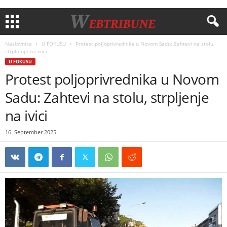
Naslovnica
U FOKUSU
Protest poljoprivrednika u Novom Sadu: Zahtevi na stolu,
strpljenje na ivici
U FOKUSU
Protest poljoprivrednika u Novom
Sadu: Zahtevi na stolu, strpljenje
na ivici
16. September 2025.