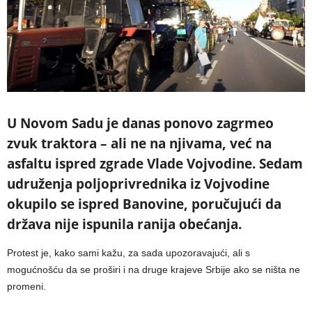
U Novom Sadu je danas ponovo zagrmeo
zvuk traktora – ali ne na njivama, već na
asfaltu ispred zgrade Vlade Vojvodine. Sedam
udruženja poljoprivrednika iz Vojvodine
okupilo se ispred Banovine, poručujući da
država nije ispunila ranija obećanja.
Protest je, kako sami kažu, za sada upozoravajući, ali s
mogućnošću da se proširi i na druge krajeve Srbije ako se ništa ne
promeni.