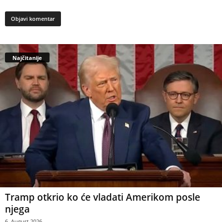
Najčitanije
Tramp otkrio ko će vladati Amerikom posle
njega
6. August 2026.