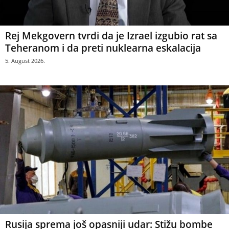
Rej Mekgovern tvrdi da je Izrael izgubio rat sa
Teheranom i da preti nuklearna eskalacija
5. August 2026.
Rusija sprema još opasniji udar: Stižu bombe