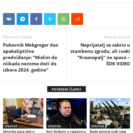
Prethodni članak
Naredni članak
Pukovnik Mekgregor dao
Neprijatelj se sakrio u
apokaliptično
stambenu zgradu, ali ruski
predviđanje: “Mislim da
“Krasnopolj” ne spava –
niikada nećemo doći do
ŠOK VIDEO
izbora 2024. godine”
POVEZANI ČLANCI
SPEKTAR
SPEKTAR
SPEKTAR
Amerika puca sebi u
Kim Dotkom u razgovoru
Ruski general traži udar