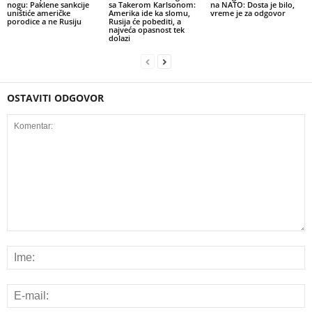
nogu: Paklene sankcije
sa Takerom Karlsonom:
na NATO: Dosta je bilo,
uništiće američke
Amerika ide ka slomu,
vreme je za odgovor
porodice a ne Rusiju
Rusija će pobediti, a
najveća opasnost tek
dolazi
OSTAVITI ODGOVOR