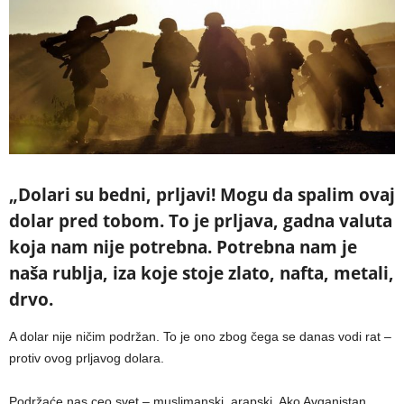
„Dolari su bedni, prljavi! Mogu da spalim ovaj
dolar pred tobom. To je prljava, gadna valuta
koja nam nije potrebna. Potrebna nam je
naša rublja, iza koje stoje zlato, nafta, metali,
drvo.
A dolar nije ničim podržan. To je ono zbog čega se danas vodi rat –
protiv ovog prljavog dolara.
Podržaće nas ceo svet – muslimanski, arapski. Ako Avganistan