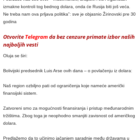
izmakne kontroli tog bednog dolara, onda će Rusija biti još veća.
Ne treba nam ova prljava politika”: sve je objasnio Žirinovski pre 30
godina
Otvorite
Telegram
da bez cenzure primate izbor naših
najboljih vesti
Oluja se širi:
Bolivijski predsednik Luis Arse ovih dana – o povlačenju iz dolara:
Naš region ozbiljno pati od ograničenja koje nameće američki
finansijski sistem.
Zatvoreni smo za mogućnosti finansiranja i pristup međunarodnim
tržištima. Zbog toga je neophodno smanjiti zavisnost od američkog
dolara.
Predlažemo da to učinimo jačanjem saradnje među državama u