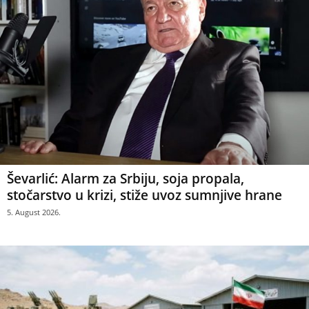
Ševarlić: Alarm za Srbiju, soja propala,
stočarstvo u krizi, stiže uvoz sumnjive hrane
5. August 2026.