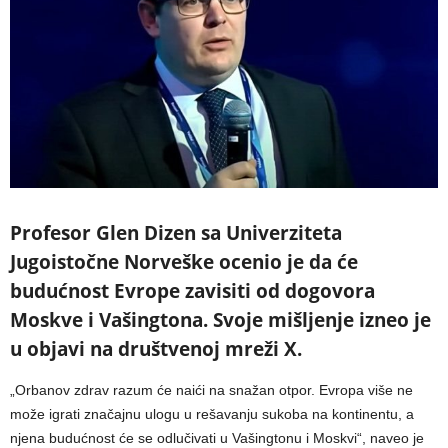
Profesor Glen Dizen sa Univerziteta
Jugoistočne Norveške ocenio je da će
budućnost Evrope zavisiti od dogovora
Moskve i Vašingtona. Svoje mišljenje izneo je
u objavi na društvenoj mreži X.
„Orbanov zdrav razum će naići na snažan otpor. Evropa više ne
može igrati značajnu ulogu u rešavanju sukoba na kontinentu, a
njena budućnost će se odlučivati u Vašingtonu i Moskvi“, naveo je