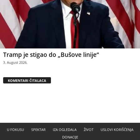
Tramp je stigao do „Bušove linije“
3. August 2026.
KOMENTARI ČITALACA
U FOKUSU
SPEKTAR
IZA OGLEDALA
ŽIVOT
USLOVI KORIŠĆENJA
DONACIJE