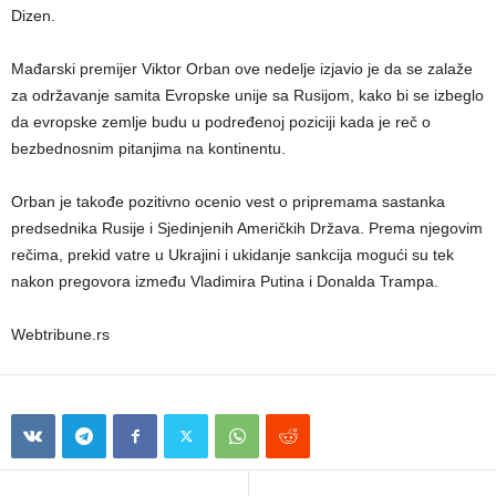
Dizen.
Mađarski premijer Viktor Orban ove nedelje izjavio je da se zalaže
za održavanje samita Evropske unije sa Rusijom, kako bi se izbeglo
da evropske zemlje budu u podređenoj poziciji kada je reč o
bezbednosnim pitanjima na kontinentu.
Orban je takođe pozitivno ocenio vest o pripremama sastanka
predsednika Rusije i Sjedinjenih Američkih Država. Prema njegovim
rečima, prekid vatre u Ukrajini i ukidanje sankcija mogući su tek
nakon pregovora između Vladimira Putina i Donalda Trampa.
Webtribune.rs