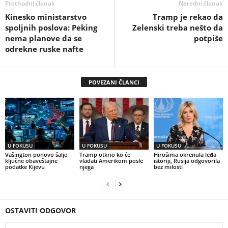
Prethodni članak
Naredni članak
Kinesko ministarstvo
Tramp je rekao da
spoljnih poslova: Peking
Zelenski treba nešto da
nema planove da se
potpiše
odrekne ruske nafte
POVEZANI ČLANCI
U FOKUSU
U FOKUSU
U FOKUSU
Vašington ponovo šalje
Tramp otkrio ko će
Hirošima okrenula leđa
ključne obaveštajne
vladati Amerikom posle
istoriji, Rusija odgovorila
podatke Kijevu
njega
bez milosti
OSTAVITI ODGOVOR