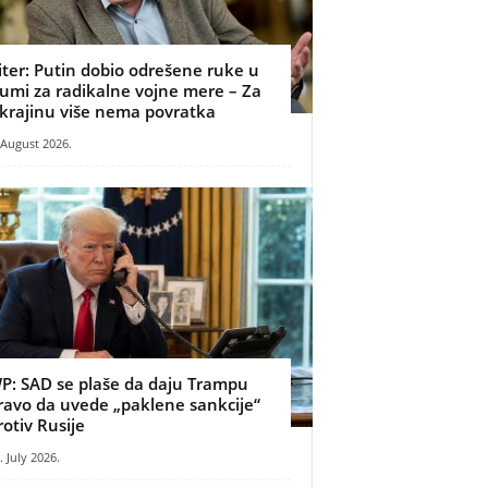
iter: Putin dobio odrešene ruke u
umi za radikalne vojne mere – Za
krajinu više nema povratka
 August 2026.
P: SAD se plaše da daju Trampu
ravo da uvede „paklene sankcije“
rotiv Rusije
. July 2026.