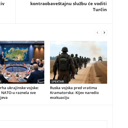
tiv
kontraobaveštajnu službu će voditi
Turčin
R
SPEKTAR
vrha ukrajinske vojske:
Ruska vojska pred vratima
o NATO-u raznela sve
Kramatorska: Kijev naredio
ijeva
evakuaciju