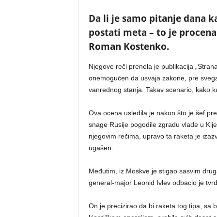
Da li je samo pitanje dana 
postati meta – to je procena
Roman Kostenko.
Njegove reči prenela je publikacija „Stran
onemogućen da usvaja zakone, pre svega 
vanrednog stanja. Takav scenario, kako k
Ova ocena usledila je nakon što je šef pr
snage Rusije pogodile zgradu vlade u Kijev
njegovim rečima, upravo ta raketa je izaz
ugašen.
Međutim, iz Moskve je stigao sasvim drug
general-major Leonid Ivlev odbacio je tvrd
On je precizirao da bi raketa tog tipa, sa