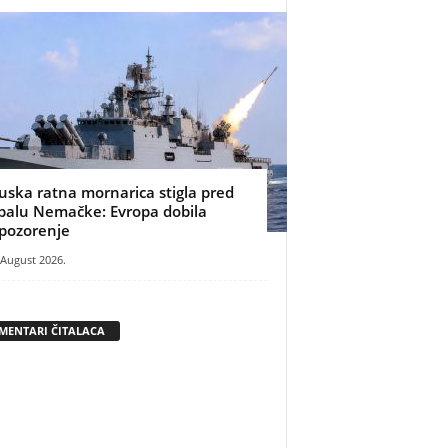
uska ratna mornarica stigla pred
balu Nemačke: Evropa dobila
pozorenje
 August 2026.
MENTARI ČITALACA