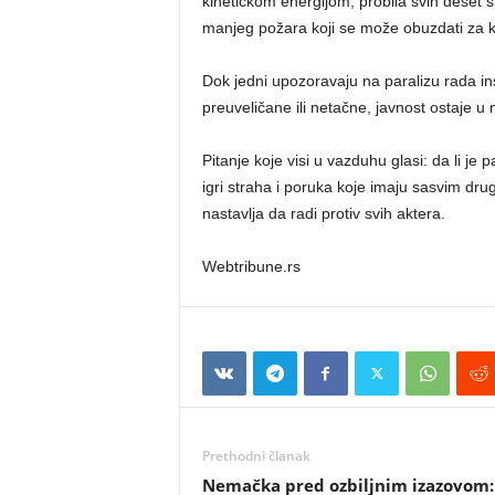
kinetičkom energijom, probila svih deset 
manjeg požara koji se može obuzdati za 
Dok jedni upozoravaju na paralizu rada ins
preuveličane ili netačne, javnost ostaje u 
Pitanje koje visi u vazduhu glasi: da li je p
igri straha i poruka koje imaju sasvim dr
nastavlja da radi protiv svih aktera.
Webtribune.rs
Prethodni članak
Nemačka pred ozbiljnim izazovom: