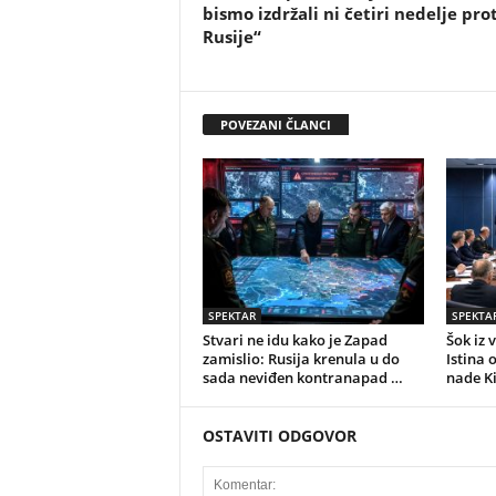
bismo izdržali ni četiri nedelje pro
Rusije“
POVEZANI ČLANCI
SPEKTAR
SPEKTA
Stvari ne idu kako je Zapad
Šok iz 
zamislio: Rusija krenula u do
Istina 
sada neviđen kontranapad …
nade K
OSTAVITI ODGOVOR