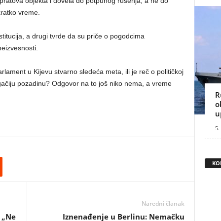
spratova objekta i dovela do potpunog rušenja, a ne do
kratko vreme.
titucija, a drugi tvrde da su priče o pogodcima
neizvesnosti.
arlament u Kijevu stvarno sledeća meta, ili je reč o političkoj
ugačiju pozadinu? Odgovor na to još niko nema, a vreme
R
o
u
5.
KO
Naredni članak
 „Ne
Iznenađenje u Berlinu: Nemačku