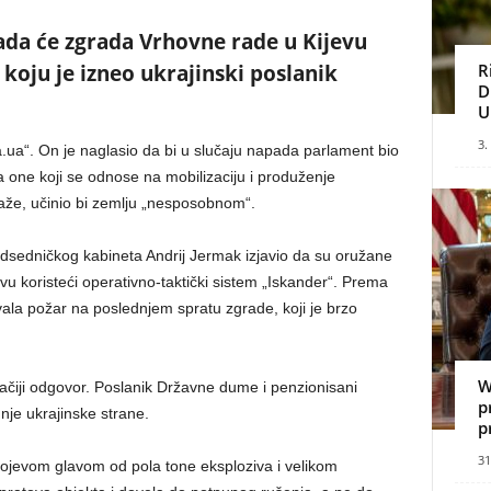
kada će zgrada Vrhovne rade u Kijevu
 koju je izneo ukrajinski poslanik
R
D
U
3.
a.ua“. On je naglasio da bi u slučaju napada parlament bio
one koji se odnose na mobilizaciju i produženje
aže, učinio bi zemlju „nesposobnom“.
edsedničkog kabineta Andrij Jermak izjavio da su oružane
u koristeći operativno-taktički sistem „Iskander“. Prema
vala požar na poslednjem spratu zgrade, koji je brzo
W
ačiji odgovor. Poslanik Državne dume i penzionisani
p
nje ukrajinske strane.
p
31
 bojevom glavom od pola tone eksploziva i velikom