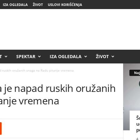
IZA OGLEDALA
ŽIVOT
USLOVI KORIŠĆENJA
T
SPEKTAR
IZA OGLEDALA
ŽIVOT
d ruskih oružanih snaga na Radu pitanje vremena
Naj
a je napad ruskih oružanih
tanje vremena
Š
u
p
4.