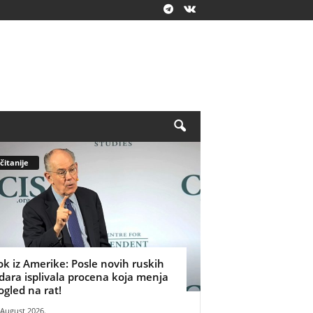
čitanije
ok iz Amerike: Posle novih ruskih
dara isplivala procena koja menja
ogled na rat!
 August 2026.