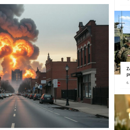
Z
p
6.