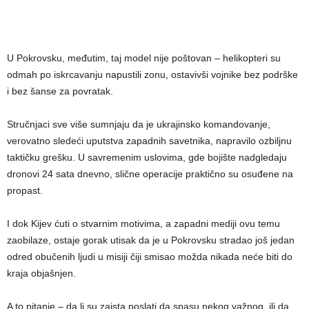
U Pokrovsku, međutim, taj model nije poštovan – helikopteri su
odmah po iskrcavanju napustili zonu, ostavivši vojnike bez podrške
i bez šanse za povratak.
Stručnjaci sve više sumnjaju da je ukrajinsko komandovanje,
verovatno sledeći uputstva zapadnih savetnika, napravilo ozbiljnu
taktičku grešku. U savremenim uslovima, gde bojište nadgledaju
dronovi 24 sata dnevno, slične operacije praktično su osuđene na
propast.
I dok Kijev ćuti o stvarnim motivima, a zapadni mediji ovu temu
zaobilaze, ostaje gorak utisak da je u Pokrovsku stradao još jedan
odred obučenih ljudi u misiji čiji smisao možda nikada neće biti do
kraja objašnjen.
A to pitanje – da li su zaista poslati da spasu nekog važnog, ili da