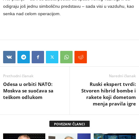
odigraju još jednu simboličnu predstavu – sada visi u vazduhu, kao
senka nad celom operacijom.
Prethodni članak
Naredni članak
Odesa u orbiti NATO:
Ruski ekspert tvrdi:
Moskva se suočava sa
Stvoren hibrid bombe i
teškom odlukom
rakete koji dometom
menja pravila igre
POVEZANI ČLANCI