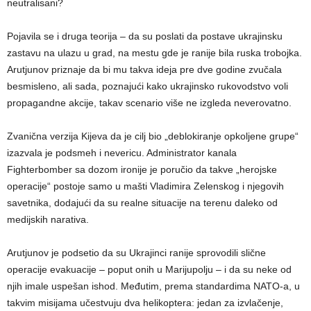
neutralisani?
Pojavila se i druga teorija – da su poslati da postave ukrajinsku
zastavu na ulazu u grad, na mestu gde je ranije bila ruska trobojka.
Arutjunov priznaje da bi mu takva ideja pre dve godine zvučala
besmisleno, ali sada, poznajući kako ukrajinsko rukovodstvo voli
propagandne akcije, takav scenario više ne izgleda neverovatno.
Zvanična verzija Kijeva da je cilj bio „deblokiranje opkoljene grupe“
izazvala je podsmeh i nevericu. Administrator kanala
Fighterbomber sa dozom ironije je poručio da takve „herojske
operacije“ postoje samo u mašti Vladimira Zelenskog i njegovih
savetnika, dodajući da su realne situacije na terenu daleko od
medijskih narativa.
Arutjunov je podsetio da su Ukrajinci ranije sprovodili slične
operacije evakuacije – poput onih u Marijupolju – i da su neke od
njih imale uspešan ishod. Međutim, prema standardima NATO-a, u
takvim misijama učestvuju dva helikoptera: jedan za izvlačenje,