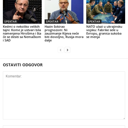
SPEKTAR
SPEKTAR
SPEKTAR
Kedmi o nekoliko velikih
Hazin šokirao
NATO ulazi u ukrajinsku
tajni: Kome je ustvari bila
prognozom: Ni
vojsku: Fabrike sele u
namenjena Hirošima i šta
zauzimanje Kijeva neće
Evropu, granica sukoba
će se desiti sa Nemačkom
biti dovoljno, Rusija mora
se menja
i SAD
dalje
OSTAVITI ODGOVOR