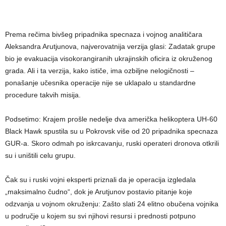
Prema rečima bivšeg pripadnika specnaza i vojnog analitičara
Aleksandra Arutjunova, najverovatnija verzija glasi: Zadatak grupe
bio je evakuacija visokorangiranih ukrajinskih oficira iz okruženog
grada. Ali i ta verzija, kako ističe, ima ozbiljne nelogičnosti –
ponašanje učesnika operacije nije se uklapalo u standardne
procedure takvih misija.
Podsetimo: Krajem prošle nedelje dva američka helikoptera UH-60
Black Hawk spustila su u Pokrovsk više od 20 pripadnika specnaza
GUR-a. Skoro odmah po iskrcavanju, ruski operateri dronova otkrili
su i uništili celu grupu.
Čak su i ruski vojni eksperti priznali da je operacija izgledala
„maksimalno čudno“, dok je Arutjunov postavio pitanje koje
odzvanja u vojnom okruženju: Zašto slati 24 elitno obučena vojnika
u područje u kojem su svi njihovi resursi i prednosti potpuno