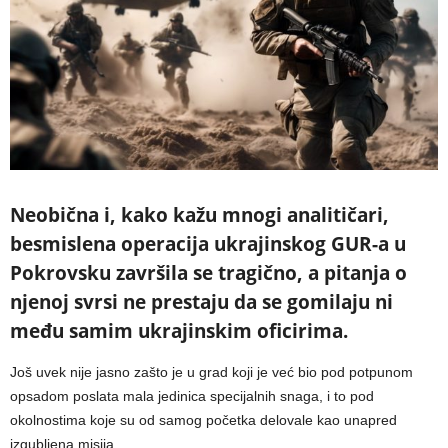
Neobična i, kako kažu mnogi analitičari,
besmislena operacija ukrajinskog GUR-a u
Pokrovsku završila se tragično, a pitanja o
njenoj svrsi ne prestaju da se gomilaju ni
među samim ukrajinskim oficirima.
Još uvek nije jasno zašto je u grad koji je već bio pod potpunom
opsadom poslata mala jedinica specijalnih snaga, i to pod
okolnostima koje su od samog početka delovale kao unapred
izgubljena misija.