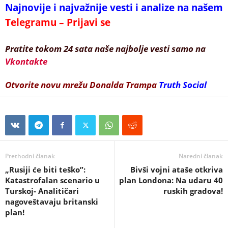
Najnovije i najvažnije vesti i analize na našem
Telegramu – Prijavi se
Pratite tokom 24 sata naše najbolje vesti samo na
Vkontakte
Otvorite novu mrežu Donalda Trampa
Truth Social
Prethodni članak
Naredni članak
„Rusiji će biti teško”:
Bivši vojni ataše otkriva
Katastrofalan scenario u
plan Londona: Na udaru 40
Turskoj- Analitičari
ruskih gradova!
nagoveštavaju britanski
plan!