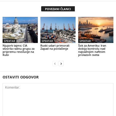
POVEZANI ČLANCI
SPEKTAR
SPEKTAR
SPEKTAR
Njujork tajms: CIA
Ruski udari primorali
Šok za Ameriku: Iran
stvorila radnu grupu za
Zapad na povlačenje
dobija kontrolu nad
pripremu revolucije na
najvažnijim naftnim
Kubi
prolazom sveta
OSTAVITI ODGOVOR