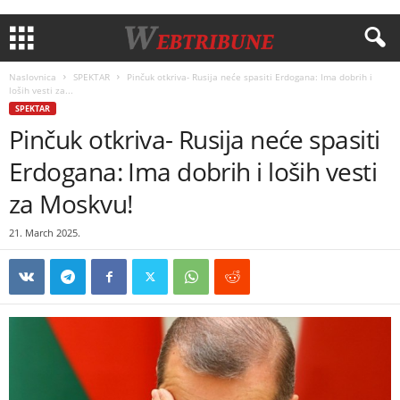
Naslovnica
SPEKTAR
Pinčuk otkriva- Rusija neće spasiti Erdogana: Ima dobrih i
loših vesti za...
SPEKTAR
Pinčuk otkriva- Rusija neće spasiti
Erdogana: Ima dobrih i loših vesti
za Moskvu!
21. March 2025.