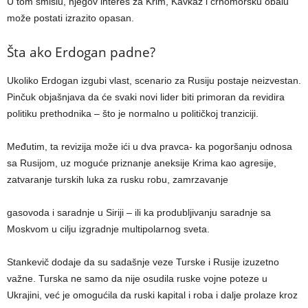
U tom smislu, njegov interes za Krim, Kavkaz i crnomorsku obalu
može postati izrazito opasan.
Šta ako Erdogan padne?
Ukoliko Erdogan izgubi vlast, scenario za Rusiju postaje neizvestan.
Pinčuk objašnjava da će svaki novi lider biti primoran da revidira
politiku prethodnika – što je normalno u političkoj tranziciji.
Međutim, ta revizija može ići u dva pravca- ka pogoršanju odnosa
sa Rusijom, uz moguće priznanje aneksije Krima kao agresije,
zatvaranje turskih luka za rusku robu, zamrzavanje
gasovoda i saradnje u Siriji – ili ka produbljivanju saradnje sa
Moskvom u cilju izgradnje multipolarnog sveta.
Stankevič dodaje da su sadašnje veze Turske i Rusije izuzetno
važne. Turska ne samo da nije osudila ruske vojne poteze u
Ukrajini, već je omogućila da ruski kapital i roba i dalje prolaze kroz