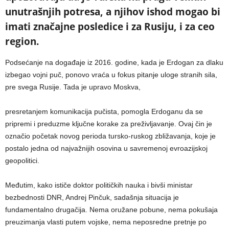
unutrašnjih potresa, a njihov ishod mogao bi
imati značajne posledice i za Rusiju, i za ceo
region.
Podsećanje na događaje iz 2016. godine, kada je Erdogan za dlaku
izbegao vojni puč, ponovo vraća u fokus pitanje uloge stranih sila,
pre svega Rusije. Tada je upravo Moskva,
presretanjem komunikacija pučista, pomogla Erdoganu da se
pripremi i preduzme ključne korake za preživljavanje. Ovaj čin je
označio početak novog perioda tursko-ruskog zbližavanja, koje je
postalo jedna od najvažnijih osovina u savremenoj evroazijskoj
geopolitici.
Međutim, kako ističe doktor političkih nauka i bivši ministar
bezbednosti DNR, Andrej Pinčuk, sadašnja situacija je
fundamentalno drugačija. Nema oružane pobune, nema pokušaja
preuzimanja vlasti putem vojske, nema neposredne pretnje po