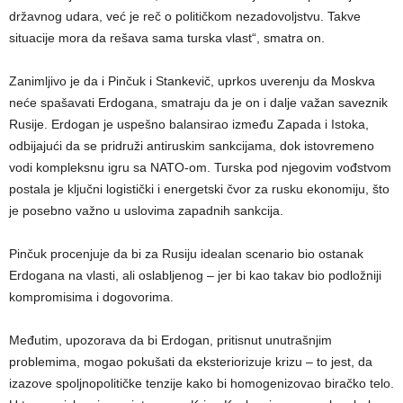
državnog udara, već je reč o političkom nezadovoljstvu. Takve
situacije mora da rešava sama turska vlast“, smatra on.
Zanimljivo je da i Pinčuk i Stankevič, uprkos uverenju da Moskva
neće spašavati Erdogana, smatraju da je on i dalje važan saveznik
Rusije. Erdogan je uspešno balansirao između Zapada i Istoka,
odbijajući da se pridruži antiruskim sankcijama, dok istovremeno
vodi kompleksnu igru sa NATO-om. Turska pod njegovim vođstvom
postala je ključni logistički i energetski čvor za rusku ekonomiju, što
je posebno važno u uslovima zapadnih sankcija.
Pinčuk procenjuje da bi za Rusiju idealan scenario bio ostanak
Erdogana na vlasti, ali oslabljenog – jer bi kao takav bio podložniji
kompromisima i dogovorima.
Međutim, upozorava da bi Erdogan, pritisnut unutrašnjim
problemima, mogao pokušati da eksteriorizuje krizu – to jest, da
izazove spoljnopolitičke tenzije kako bi homogenizovao biračko telo.