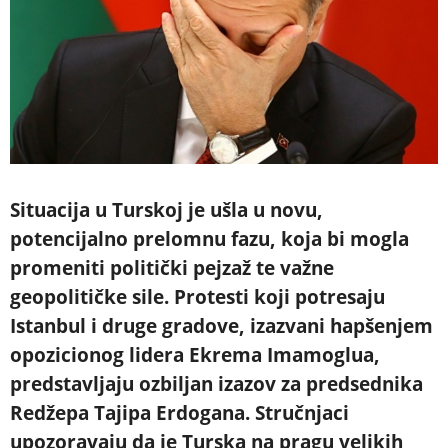
Situacija u Turskoj je ušla u novu,
potencijalno prelomnu fazu, koja bi mogla
promeniti politički pejzaž te važne
geopolitičke sile. Protesti koji potresaju
Istanbul i druge gradove, izazvani hapšenjem
opozicionog lidera Ekrema Imamoglua,
predstavljaju ozbiljan izazov za predsednika
Redžepa Tajipa Erdogana. Stručnjaci
upozoravaju da je Turska na pragu velikih