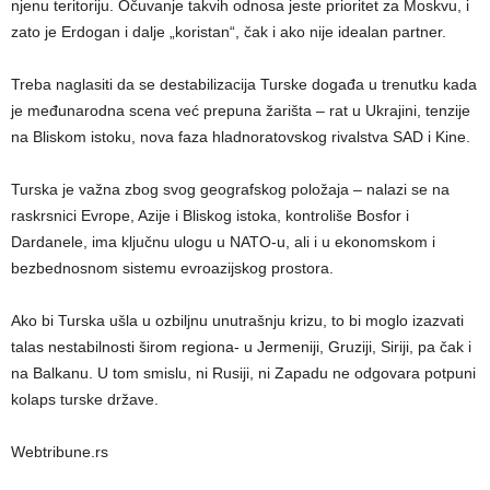
njenu teritoriju. Očuvanje takvih odnosa jeste prioritet za Moskvu, i
zato je Erdogan i dalje „koristan“, čak i ako nije idealan partner.
Treba naglasiti da se destabilizacija Turske događa u trenutku kada
je međunarodna scena već prepuna žarišta – rat u Ukrajini, tenzije
na Bliskom istoku, nova faza hladnoratovskog rivalstva SAD i Kine.
Turska je važna zbog svog geografskog položaja – nalazi se na
raskrsnici Evrope, Azije i Bliskog istoka, kontroliše Bosfor i
Dardanele, ima ključnu ulogu u NATO-u, ali i u ekonomskom i
bezbednosnom sistemu evroazijskog prostora.
Ako bi Turska ušla u ozbiljnu unutrašnju krizu, to bi moglo izazvati
talas nestabilnosti širom regiona- u Jermeniji, Gruziji, Siriji, pa čak i
na Balkanu. U tom smislu, ni Rusiji, ni Zapadu ne odgovara potpuni
kolaps turske države.
Webtribune.rs