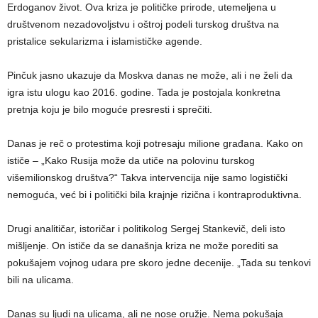
Erdoganov život. Ova kriza je političke prirode, utemeljena u
društvenom nezadovoljstvu i oštroj podeli turskog društva na
pristalice sekularizma i islamističke agende.
Pinčuk jasno ukazuje da Moskva danas ne može, ali i ne želi da
igra istu ulogu kao 2016. godine. Tada je postojala konkretna
pretnja koju je bilo moguće presresti i sprečiti.
Danas je reč o protestima koji potresaju milione građana. Kako on
ističe – „Kako Rusija može da utiče na polovinu turskog
višemilionskog društva?“ Takva intervencija nije samo logistički
nemoguća, već bi i politički bila krajnje rizična i kontraproduktivna.
Drugi analitičar, istoričar i politikolog Sergej Stankevič, deli isto
mišljenje. On ističe da se današnja kriza ne može porediti sa
pokušajem vojnog udara pre skoro jedne decenije. „Tada su tenkovi
bili na ulicama.
Danas su ljudi na ulicama, ali ne nose oružje. Nema pokušaja