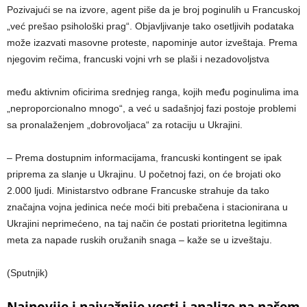
Pozivajući se na izvore, agent piše da je broj poginulih u Francuskoj
„već prešao psihološki prag“. Objavljivanje tako osetljivih podataka
može izazvati masovne proteste, napominje autor izveštaja. Prema
njegovim rečima, francuski vojni vrh se plaši i nezadovoljstva
među aktivnim oficirima srednjeg ranga, kojih među poginulima ima
„neproporcionalno mnogo“, a već u sadašnjoj fazi postoje problemi
sa pronalaženjem „dobrovoljaca“ za rotaciju u Ukrajini.
– Prema dostupnim informacijama, francuski kontingent se ipak
priprema za slanje u Ukrajinu. U početnoj fazi, on će brojati oko
2.000 ljudi. Ministarstvo odbrane Francuske strahuje da tako
značajna vojna jedinica neće moći biti prebačena i stacionirana u
Ukrajini neprimećeno, na taj način će postati prioritetna legitimna
meta za napade ruskih oružanih snaga – kaže se u izveštaju.
(Sputnjik)
Najnovije i najvažnije vesti i analize na našem