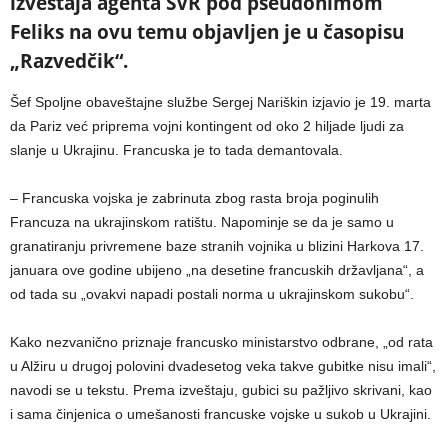
izveštaja agenta SVR pod pseudonimom
Feliks na ovu temu objavljen je u časopisu
„Razvedčik“.
Šef Spoljne obaveštajne službe Sergej Nariškin izjavio je 19. marta
da Pariz već priprema vojni kontingent od oko 2 hiljade ljudi za
slanje u Ukrajinu. Francuska je to tada demantovala.
– Francuska vojska je zabrinuta zbog rasta broja poginulih
Francuza na ukrajinskom ratištu. Napominje se da je samo u
granatiranju privremene baze stranih vojnika u blizini Harkova 17.
januara ove godine ubijeno „na desetine francuskih državljana“, a
od tada su „ovakvi napadi postali norma u ukrajinskom sukobu“.
Kako nezvanično priznaje francusko ministarstvo odbrane, „od rata
u Alžiru u drugoj polovini dvadesetog veka takve gubitke nisu imali“,
navodi se u tekstu. Prema izveštaju, gubici su pažljivo skrivani, kao
i sama činjenica o umešanosti francuske vojske u sukob u Ukrajini.