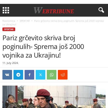
Naslovnica
SPEKTAR
Pariz grčevito skriva broj poginulih- Sprema još 2000 vojnika
za Ukrajinu!
SPEKTAR
Pariz grčevito skriva broj
poginulih- Sprema još 2000
vojnika za Ukrajinu!
11. July 2024.