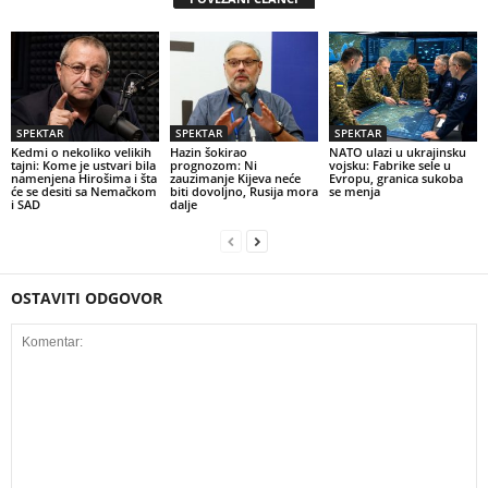
SPEKTAR
SPEKTAR
SPEKTAR
Kedmi o nekoliko velikih
Hazin šokirao
NATO ulazi u ukrajinsku
tajni: Kome je ustvari bila
prognozom: Ni
vojsku: Fabrike sele u
namenjena Hirošima i šta
zauzimanje Kijeva neće
Evropu, granica sukoba
će se desiti sa Nemačkom
biti dovoljno, Rusija mora
se menja
i SAD
dalje
OSTAVITI ODGOVOR