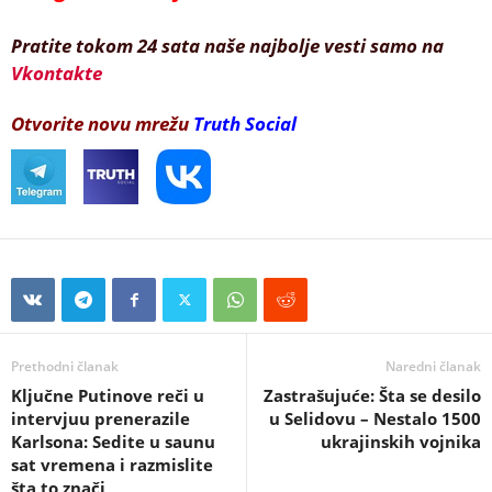
Pratite tokom 24 sata naše najbolje vesti samo na
Vkontakte
Otvorite novu mrežu
Truth Social
Prethodni članak
Naredni članak
Ključne Putinove reči u
Zastrašujuće: Šta se desilo
intervjuu prenerazile
u Selidovu – Nestalo 1500
Karlsona: Sedite u saunu
ukrajinskih vojnika
sat vremena i razmislite
šta to znači