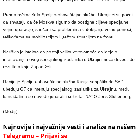
Prema rečima šefa Spoljno-obaveštajne službe, Ukrajinci su počeli
da shvataju da će Moskva sigurno da postigne ciljeve specijalne
vojne operacije, suočeni sa problemima u dobijanju vojne pomoći,
teškoćama sa mobilizacijom i „težom situacijom na frontu“.
Nariškin je istakao da postoji velika verovatnoća da ideja o
imenovanju novog specijalnog izaslanika u Ukrajini neće dovesti do
rezultata koje Zapad želi.
Ranije je Spoljno-obaveštajna služba Rusije saopštila da SAD
ubeđuju G7 da imenuju specijalnog izaslanika za Ukrajinu, među
kandidatima se navodi generalni sekretar NATO Jens Stoltenberg.
(Mediji)
Najnovije i najvažnije vesti i analize na našem
Telegramu – Prijavi se