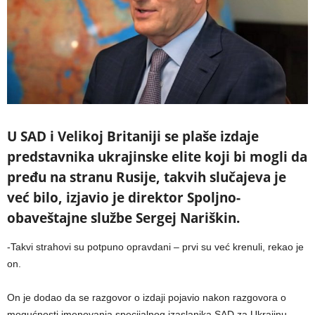
U SAD i Velikoj Britaniji se plaše izdaje
predstavnika ukrajinske elite koji bi mogli da
pređu na stranu Rusije, takvih slučajeva je
već bilo, izjavio je direktor Spoljno-
obaveštajne službe Sergej Nariškin.
-Takvi strahovi su potpuno opravdani – prvi su već krenuli, rekao je
on.
On je dodao da se razgovor o izdaji pojavio nakon razgovora o
mogućnosti imenovanja specijalnog izaslanika SAD za Ukrajinu.