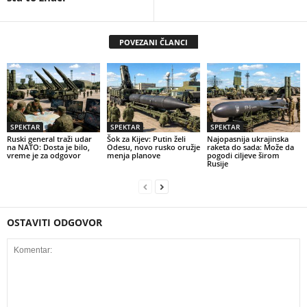
POVEZANI ČLANCI
SPEKTAR
SPEKTAR
SPEKTAR
Ruski general traži udar
Šok za Kijev: Putin želi
Najopasnija ukrajinska
na NATO: Dosta je bilo,
Odesu, novo rusko oružje
raketa do sada: Može da
vreme je za odgovor
menja planove
pogodi ciljeve širom
Rusije
OSTAVITI ODGOVOR