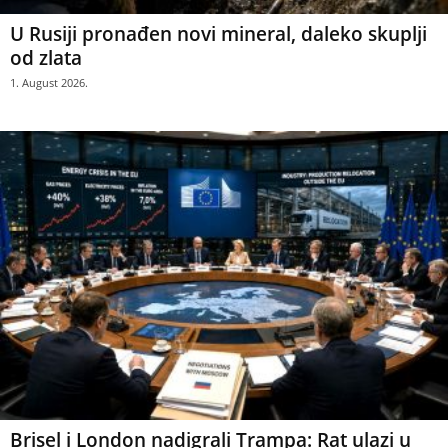
U Rusiji pronađen novi mineral, daleko skuplji
od zlata
1. August 2026.
Brisel i London nadigrali Trampa: Rat ulazi u