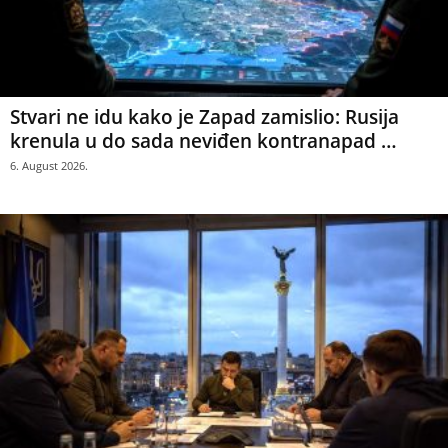
Stvari ne idu kako je Zapad zamislio: Rusija
krenula u do sada neviđen kontranapad …
6. August 2026.