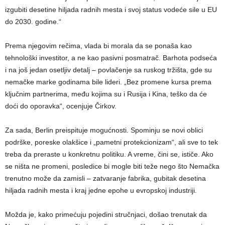
izgubiti desetine hiljada radnih mesta i svoj status vodeće sile u EU
do 2030. godine.“
Prema njegovim rečima, vlada bi morala da se ponaša kao
tehnološki investitor, a ne kao pasivni posmatrač. Barhota podseća
i na još jedan osetljiv detalj – povlačenje sa ruskog tržišta, gde su
nemačke marke godinama bile lideri. „Bez promene kursa prema
ključnim partnerima, među kojima su i Rusija i Kina, teško da će
doći do oporavka“, ocenjuje Čirkov.
Za sada, Berlin preispituje mogućnosti. Spominju se novi oblici
podrške, poreske olakšice i „pametni protekcionizam“, ali sve to tek
treba da preraste u konkretnu politiku. A vreme, čini se, ističe. Ako
se ništa ne promeni, posledice bi mogle biti teže nego što Nemačka
trenutno može da zamisli – zatvaranje fabrika, gubitak desetina
hiljada radnih mesta i kraj jedne epohe u evropskoj industriji.
Možda je, kako primećuju pojedini stručnjaci, došao trenutak da