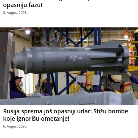
opasniju fazu!
2. August 2026.
Rusija sprema još opasniji udar: Stižu bombe
koje ignorišu ometanje!
6. August 2026.