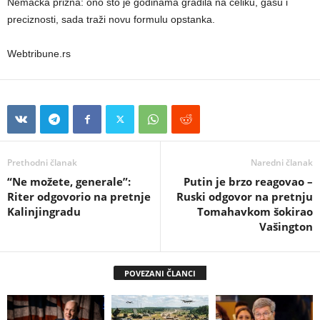
Nemačka prizna: ono što je godinama gradila na čeliku, gasu i
preciznosti, sada traži novu formulu opstanka.
Webtribune.rs
Prethodni članak
Naredni članak
“Ne možete, generale”:
Putin je brzo reagovao –
Riter odgovorio na pretnje
Ruski odgovor na pretnju
Kalinjingradu
Tomahavkom šokirao
Vašington
POVEZANI ČLANCI