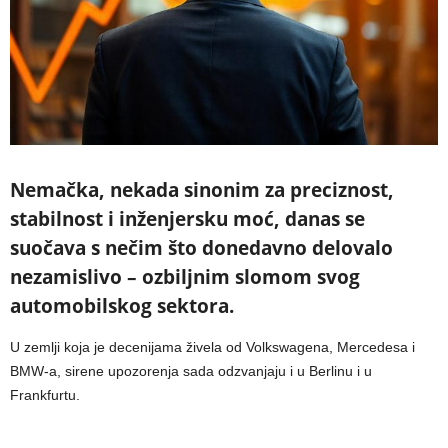
Nemačka, nekada sinonim za preciznost,
stabilnost i inženjersku moć, danas se
suočava s nečim što donedavno delovalo
nezamislivo – ozbiljnim slomom svog
automobilskog sektora.
U zemlji koja je decenijama živela od Volkswagena, Mercedesa i
BMW-a, sirene upozorenja sada odzvanjaju i u Berlinu i u
Frankfurtu.