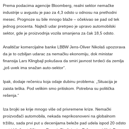
Prema podacima agencije Bloomberg, realni sektor nemačke
industrije u avgustu je pao za 4,3 odsto u odnosu na prethodni
mesec. Prognoze su bile mnogo blaže – očekivao se pad od tek
jednog procenta. Najteži udar pretrpeo je upravo automobilski
sektor, gde je proizvodnja vozila smanjena za čak 18,5 odsto.
Analitičar komercijalne banke LBBW Jens-Oliver Nikolaš upozorava
da je to ozbiljan udarac za nemačku ekonomiju, dok ministar
finansija Lars Klingbajl pokušava da smiri javnost tvrdeći da zemlja
„još uvek ima snažan auto-sektor“.
Ipak, dodaje rečenicu koja odaje dubinu problema: „Situacija je
zaista teška. Pod velikim smo pritiskom. Potrebna su politička
rešenja.“
Iza brojki se krije mnogo više od privremene krize. Nemački
proizvođači automobila, nekada neprikosnoveni na globalnom
tržištu, sada prvi put u decenijama beleže pad udela ispod 20 odsto