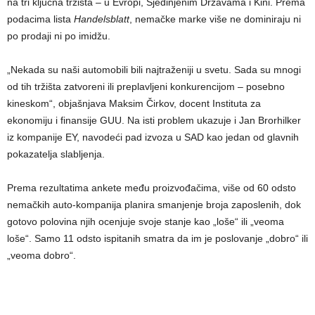
na tri ključna tržišta – u Evropi, Sjedinjenim Državama i Kini. Prema
podacima lista
Handelsblatt
, nemačke marke više ne dominiraju ni
po prodaji ni po imidžu.
„Nekada su naši automobili bili najtraženiji u svetu. Sada su mnogi
od tih tržišta zatvoreni ili preplavljeni konkurencijom – posebno
kineskom“, objašnjava Maksim Čirkov, docent Instituta za
ekonomiju i finansije GUU. Na isti problem ukazuje i Jan Brorhilker
iz kompanije EY, navodeći pad izvoza u SAD kao jedan od glavnih
pokazatelja slabljenja.
Prema rezultatima ankete među proizvođačima, više od 60 odsto
nemačkih auto-kompanija planira smanjenje broja zaposlenih, dok
gotovo polovina njih ocenjuje svoje stanje kao „loše“ ili „veoma
loše“. Samo 11 odsto ispitanih smatra da im je poslovanje „dobro“ ili
„veoma dobro“.