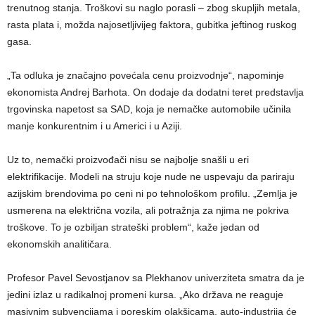
trenutnog stanja. Troškovi su naglo porasli – zbog skupljih metala,
rasta plata i, možda najosetljivijeg faktora, gubitka jeftinog ruskog
gasa.
„Ta odluka je značajno povećala cenu proizvodnje“, napominje
ekonomista Andrej Barhota. On dodaje da dodatni teret predstavlja
trgovinska napetost sa SAD, koja je nemačke automobile učinila
manje konkurentnim i u Americi i u Aziji.
Uz to, nemački proizvođači nisu se najbolje snašli u eri
elektrifikacije. Modeli na struju koje nude ne uspevaju da pariraju
azijskim brendovima po ceni ni po tehnološkom profilu. „Zemlja je
usmerena na električna vozila, ali potražnja za njima ne pokriva
troškove. To je ozbiljan strateški problem“, kaže jedan od
ekonomskih analitičara.
Profesor Pavel Sevostjanov sa Plekhanov univerziteta smatra da je
jedini izlaz u radikalnoj promeni kursa. „Ako država ne reaguje
masivnim subvencijama i poreskim olakšicama, auto-industrija će