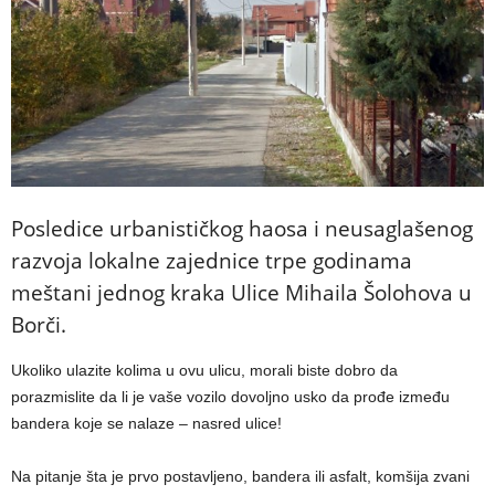
Posledice urbanističkog haosa i neusaglašenog
razvoja lokalne zajednice trpe godinama
meštani jednog kraka Ulice Mihaila Šolohova u
Borči.
Ukoliko ulazite kolima u ovu ulicu, morali biste dobro da
porazmislite da li je vaše vozilo dovoljno usko da prođe između
bandera koje se nalaze – nasred ulice!
Na pitanje šta je prvo postavljeno, bandera ili asfalt, komšija zvani