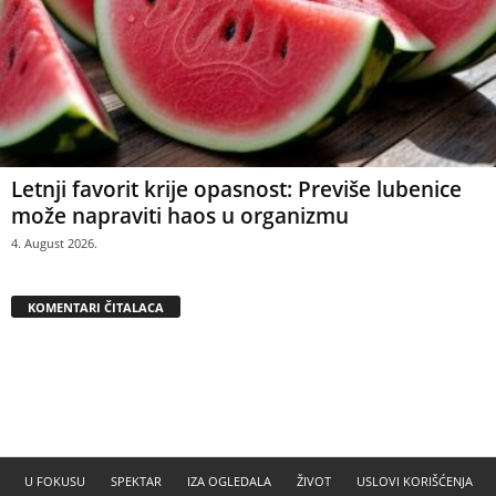
Letnji favorit krije opasnost: Previše lubenice
može napraviti haos u organizmu
4. August 2026.
KOMENTARI ČITALACA
U FOKUSU
SPEKTAR
IZA OGLEDALA
ŽIVOT
USLOVI KORIŠĆENJA