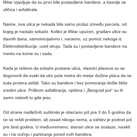
Mitar izjavljuje da su prvo bile postavljene bandere, a kasnije se
uličica i asfaltirala.
Naime, ova ulica je nekada bila samo prolaz između parcela, od
kojeg je nastalo sokače. Koliko je Mitar upućen, građani ulice su
davnih dana, samoinicijativno i, naravno, uz pomoć nekoga iz
Elektrodistribucije, uveli struju. Tada su i postavljene bandere na
mestu na kome su i sada.
Kada je rešeno da sokače postane ulica, vlasnici placeva su se
dogovorili da svaki da oko pola metra do metar dužine placa da se
tuda protera asfalt. Tako su bandere i bez pomeranja došle bliže
sredini ulice. Prilikom asfaltiranja, opština i „Beograd put“ su ih
samo ostavili tu gde jesu.
Od strane nadležnih suštinski je obećano još pre 3 do 5 godina da
će se rešiti problem, ali zasad nikoga nema, a zahtev je podnet još
pre šest godina. U međuvremenu, stanari ulice se snalaze, navikli
su i na vožnju i parkiranje pored ovih bandera.