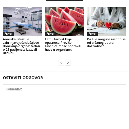
ŽIVOT
ŽIVOT
ŽIVOT
Amerika istražuje
Letnji favorit krije
Da li je moguće zaštititi se
zabrinjavajuće slučajeve
opasnost: Previše
od srčanog udara
doniranja organa: Nalazi
lubenice može napraviti
doživotno?
o 28 pacijenata izazvali
haos u organizmu
uzbunu
OSTAVITI ODGOVOR