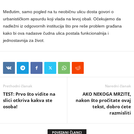
Međutim, samo pogled na tu neobičnu ulicu dosta govori o
urbanističkom apsurdu koji vlada na levoj obali. Očekujemo da
nadležni iz odgovornih institucija što pre reše problem građana
kako bi ova nadasve čudna ulica postala funkcionalnija i
jednostavnija za život.
Prethodni članak
Naredni članak
TEST: Prvo što vidite na
AKO NEKOGA MRZITE,
slici otkriva kakva ste
nakon što pročitate ovaj
osoba!
tekst, dobro ćete
razmisliti
POVEZANI ČLANCI