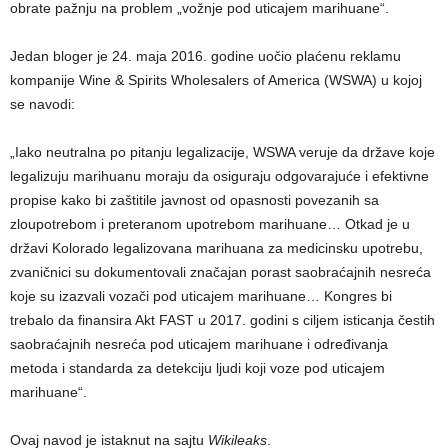
obrate pažnju na problem „vožnje pod uticajem marihuane“.
Jedan bloger je 24. maja 2016. godine uočio plaćenu reklamu
kompanije Wine & Spirits Wholesalers of America (WSWA) u kojoj
se navodi:
„Iako neutralna po pitanju legalizacije, WSWA veruje da države koje
legalizuju marihuanu moraju da osiguraju odgovarajuće i efektivne
propise kako bi zaštitile javnost od opasnosti povezanih sa
zloupotrebom i preteranom upotrebom marihuane… Otkad je u
državi Kolorado legalizovana marihuana za medicinsku upotrebu,
zvaničnici su dokumentovali značajan porast saobraćajnih nesreća
koje su izazvali vozači pod uticajem marihuane… Kongres bi
trebalo da finansira Akt FAST u 2017. godini s ciljem isticanja čestih
saobraćajnih nesreća pod uticajem marihuane i određivanja
metoda i standarda za detekciju ljudi koji voze pod uticajem
marihuane“.
Ovaj navod je istaknut na sajtu
Wikileaks
.