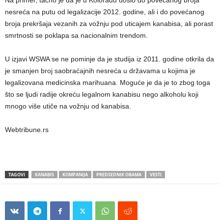
Na primer, tačno je da je u Koloradu došlo do povećanog broja
nesreća na putu od legalizacije 2012. godine, ali i do povećanog
broja prekršaja vezanih za vožnju pod uticajem kanabisa, ali porast
smrtnosti se poklapa sa nacionalnim trendom.
U izjavi WSWA se ne pominje da je studija iz 2011. godine otkrila da
je smanjen broj saobraćajnih nesreća u državama u kojima je
legalizovana medicinska marihuana. Moguće je da je to zbog toga
što se ljudi radije okreću legalnom kanabisu nego alkoholu koji
mnogo više utiče na vožnju od kanabisa.
Webtribune.rs
TAGOVI
KANABIS
KOMPANIJA
PREDSEDNIK OBAMA
VESTI