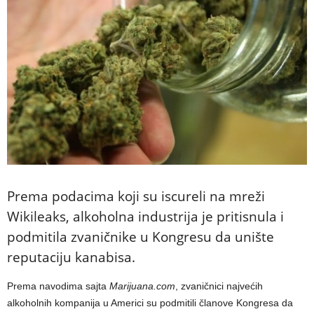
Prema podacima koji su iscureli na mreži
Wikileaks, alkoholna industrija je pritisnula i
podmitila zvaničnike u Kongresu da unište
reputaciju kanabisa.
Prema navodima sajta
Marijuana.com
, zvaničnici najvećih
alkoholnih kompanija u Americi su podmitili članove Kongresa da