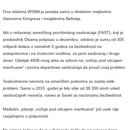
Ova reklama WSWA je poslata samo u direktnim mejlovima
članovima Kongresa i insajderima Beltveja.
Akt o rešavanju američkog površinskog saobraćaja (FAST), koji je
predsednik Obama potpisao u decembru, odobrio je sumu od 305
milijardi dolara u narednih 5 godina za bezbednost na
autoputevima i na motornim vozilima, za javni saobraćaj i druge
stvari. Odeljak 4008 ovog akta se odnosi na „vožnju pod uticajem
marihuane“ i poziva departman saobraćaja da prouči ovaj problem.
Svakodnevne nesreće na američkim putevima su zaista velik
problem. Samo u 2015. godini je bilo više od 38.300 smrti usled
saobraćajnih nesreća, naveo je Savet za nacionalnu bezbednost.
Međutim, pitanje „vožnje pod uticajem marihuane“ još uvek nije
razjašnjeno u potpunosti.