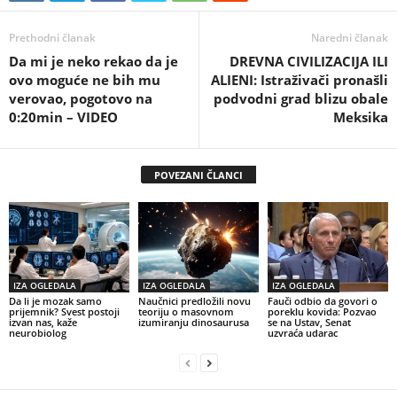
Prethodni članak
Naredni članak
Da mi je neko rekao da je
DREVNA CIVILIZACIJA ILI
ovo moguće ne bih mu
ALIENI: Istraživači pronašli
verovao, pogotovo na
podvodni grad blizu obale
0:20min – VIDEO
Meksika
POVEZANI ČLANCI
IZA OGLEDALA
IZA OGLEDALA
IZA OGLEDALA
Da li je mozak samo
Naučnici predložili novu
Fauči odbio da govori o
prijemnik? Svest postoji
teoriju o masovnom
poreklu kovida: Pozvao
izvan nas, kaže
izumiranju dinosaurusa
se na Ustav, Senat
neurobiolog
uzvraća udarac