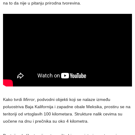
na to da nije u pitanju prirodna tvorevina.
Kako tvrdi
Mirror
, podvodni objekti koji se nalaze između
poluostriva Baja Kalifornija i zapadne obale Meksika, prostiru se na
teritoriji od vrtoglavih 100 kilometara. Strukture nalik cevima su
uočene na dnu i prečnika su oko 4 kilometra.