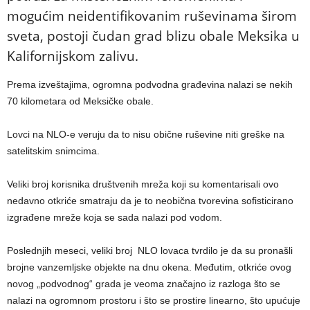
mogućim neidentifikovanim ruševinama širom
sveta, postoji čudan grad blizu obale Meksika u
Kalifornijskom zalivu.
Prema izveštajima, ogromna podvodna građevina nalazi se nekih
70 kilometara od Meksičke obale.
Lovci na NLO-e veruju da to nisu obične ruševine niti greške na
satelitskim snimcima.
Veliki broj korisnika društvenih mreža koji su komentarisali ovo
nedavno otkriće smatraju da je to neobična tvorevina sofisticirano
izgrađene mreže koja se sada nalazi pod vodom.
Poslednjih meseci, veliki broj NLO lovaca tvrdilo je da su pronašli
brojne vanzemljske objekte na dnu okena. Međutim, otkriće ovog
novog „podvodnog“ grada je veoma značajno iz razloga što se
nalazi na ogromnom prostoru i što se prostire linearno, što upućuje