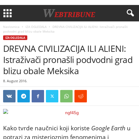
Naslovnica
IZA OGLEDALA
DREVNA CIVILIZACIJA ILI ALIENI: Istraživači pronašli
podvodni grad blizu obale Meksika
IZA OGLEDALA
DREVNA CIVILIZACIJA ILI ALIENI:
Istraživači pronašli podvodni grad
blizu obale Meksika
8. August 2016.
Kako tvrde naučnici koji koriste
Google Earth
u
potrazi za misterioznim fenomenima i