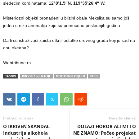
sledećim kordinatama:
12°8’1.5″N, 119°35’26.4″ W.
Misteriozni objekti pronađeni u blizini obale Meksika su samo još
jedna u nizu anomalija koje su primećene poslednjih godina.
Da li su istraživači zaista otkrili ostatke drevnog grada koji je sad na
dnu okeana?
Webtribune.rs
TAGOVI
DREVNE CIVILIZACIJE
MISTERIOZNI OBJEKTI
VESTI
Prethodni članak
Naredni članak
OTKRIVEN SKANDAL:
DOLAZI HOROR ALI MI TO
Industrija alkohola
NE ZNAMO: Počeo projekat