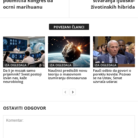
podmitila Kongres da
stvaranja ljudsko-
ocrni marihuanu
životinskih hibrida
POVEZANI ČLANCI
IZA OGLEDALA
IZA OGLEDALA
IZA OGLEDALA
Da li je mozak samo
Naučnici predložili novu
Fauči odbio da govori o
prijemnik? Svest postoji
teoriju o masovnom
poreklu kovida: Pozvao
izvan nas, kaže
izumiranju dinosaurusa
se na Ustav, Senat
neurobiolog
uzvraća udarac
OSTAVITI ODGOVOR