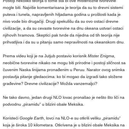
Postoji nekoliko teorija o tome šta bi ove misteriozne tvorevine
mogle biti. Najviše komentarisana je teorija da su to drevni sistemi
puteva i tunela, napravljenih hiljadama godina u prošlosti kada je
nivo vode bio drugačiji. Drugi spekulišu da su ovo ostaci drevne
civilizacije, a da su cevaste tvorevine na dnu okeana ustvari ostaci
njihovih hramova. Skeptici pak tvrde da nijedna od tih teorija nije
prihvatljiva i da su u pitanju samo nepravilnosti na okeanskom dnu.
Prema videu koji je na Jutjub postavio korisnik
Mister Enigma
,
neobične tvorevine nikako ne mogu biti prirodne i postoji sličnost sa
čuvenim Naska linijama pronađenim u Peruu. Narator ovog snimka
postavlja pitanje gledaocima: ko bi mogao da izgradi tako složene
građevine? Drevne civilizacije? Možda vanzemaljci?
Ne tako davno, jedan drugi NLO lovac pronašao je nešto što liči na
podvodnu „piramidu“ u blizini obale Meksika.
Koristeći
Google Earth
, lovci na NLO-e su otkrili veliku „piramidu“
koja je široka 10 kilometara. Otkrivena je u blizini obale Meksika na