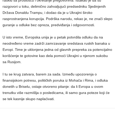
raskid sa prošlošću i okretanje pregovorima. Istakao je da su
razgovori u toku, delimično zahvaljujući predsedniku Sjedinjenih
Država Donaldu Trampu, i dodao da je u Ukrajini široko
rasprostranjena korupcija. Podrška narodu, rekao je, ne znači slepo
guranje u odluke bez opreza, predviđanja i odgovornosti.
U isto vreme, Evropska unija je u petak potvrdila odluku da na
neodređeno vreme zadrži zamrzavanje sredstava ruskih banaka u
Evropi. Time je uklonjena jedna od glavnih prepreka za potencijalno
korišćenje te gotovine kao dela pomoći Ukrajini u njenom sukobu
sa Rusijom.
I tu se krug zatvara, barem za sada. Između upozorenja o
finansijskom potresu, političkih poruka iz Mohača i Rima, i odluka
donetih u Briselu, ostaje otvoreno pitanje: da li Evropa u ovom
trenutku više razmišlja o posledicama, ili samo gura poteze koji će
se tek kasnije skupo naplaćivati.