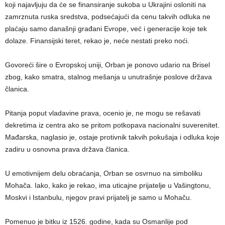
koji najavljuju da će se finansiranje sukoba u Ukrajini osloniti na
zamrznuta ruska sredstva, podsećajući da cenu takvih odluka ne
plaćaju samo današnji građani Evrope, već i generacije koje tek
dolaze. Finansijski teret, rekao je, neće nestati preko noći.
Govoreći šire o Evropskoj uniji, Orban je ponovo udario na Brisel
zbog, kako smatra, stalnog mešanja u unutrašnje poslove država
članica.
Pitanja poput vladavine prava, ocenio je, ne mogu se rešavati
dekretima iz centra ako se pritom potkopava nacionalni suverenitet.
Mađarska, naglasio je, ostaje protivnik takvih pokušaja i odluka koje
zadiru u osnovna prava država članica.
U emotivnijem delu obraćanja, Orban se osvrnuo na simboliku
Mohača. Iako, kako je rekao, ima uticajne prijatelje u Vašingtonu,
Moskvi i Istanbulu, njegov pravi prijatelj je samo u Mohaču.
Pomenuo je bitku iz 1526. godine, kada su Osmanlije pod