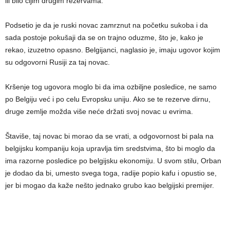
ili bilo čijim drugim rezervama.
Podsetio je da je ruski novac zamrznut na početku sukoba i da
sada postoje pokušaji da se on trajno oduzme, što je, kako je
rekao, izuzetno opasno. Belgijanci, naglasio je, imaju ugovor kojim
su odgovorni Rusiji za taj novac.
Kršenje tog ugovora moglo bi da ima ozbiljne posledice, ne samo
po Belgiju već i po celu Evropsku uniju. Ako se te rezerve dirnu,
druge zemlje možda više neće držati svoj novac u evrima.
Štaviše, taj novac bi morao da se vrati, a odgovornost bi pala na
belgijsku kompaniju koja upravlja tim sredstvima, što bi moglo da
ima razorne posledice po belgijsku ekonomiju. U svom stilu, Orban
je dodao da bi, umesto svega toga, radije popio kafu i opustio se,
jer bi mogao da kaže nešto jednako grubo kao belgijski premijer.