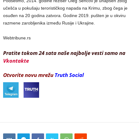
Podsetimo, 2014. godine režiser Oleg Sencov je uhapšen zbog
učešća u pokušaju terorističkog napada na Krimu, zbog čega je
osuđen na 20 godina zatvora. Godine 2019. pušten je u okviru
razmene zarobljenika između Rusije i Ukrajine.
Webtribune.rs
Pratite tokom 24 sata naše najbolje vesti samo na
Vkontakte
Otvorite novu mrežu
Truth Social