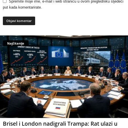
Spremite moje ime, e-mail i web stranicu u ovom pregledniku sljedeći
put kada komentarirate.
Najčitanije
Brisel i London nadigrali Trampa: Rat ulazi u