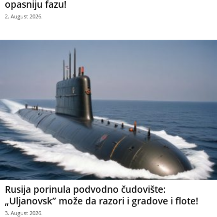
opasniju fazu!
2. August 2026.
Rusija porinula podvodno čudovište:
„Uljanovsk” može da razori i gradove i flote!
3. August 2026.