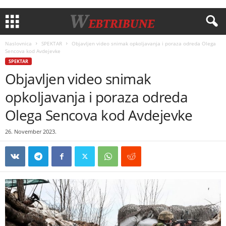
Naslovnica
SPEKTAR
Objavljen video snimak opkoljavanja i poraza odreda Olega
Sencova kod Avdejevke
SPEKTAR
Objavljen video snimak
opkoljavanja i poraza odreda
Olega Sencova kod Avdejevke
26. November 2023.