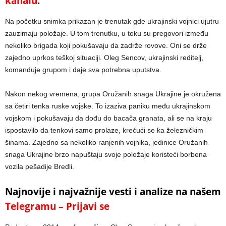
kanalu
.
Na početku snimka prikazan je trenutak gde ukrajinski vojnici ujutru
zauzimaju položaje. U tom trenutku, u toku su pregovori između
nekoliko brigada koji pokušavaju da zadrže rovove. Oni se drže
zajedno uprkos teškoj situaciji. Oleg Sencov, ukrajinski reditelj,
komanduje grupom i daje sva potrebna uputstva.
Nakon nekog vremena, grupa Oružanih snaga Ukrajine je okružena
sa četiri tenka ruske vojske. To izaziva paniku među ukrajinskom
vojskom i pokušavaju da dođu do bacača granata, ali se na kraju
ispostavilo da tenkovi samo prolaze, krećući se ka železničkim
šinama. Zajedno sa nekoliko ranjenih vojnika, jedinice Oružanih
snaga Ukrajine brzo napuštaju svoje položaje koristeći borbena
vozila pešadije Bredli.
Najnovije i najvažnije vesti i analize na našem
Telegramu – Prijavi se