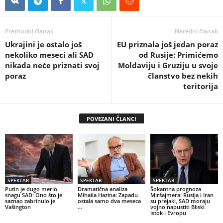
Prethodni članak
Naredni članak
Ukrajini je ostalo još
EU priznala još jedan poraz
nekoliko meseci ali SAD
od Rusije: Primićemo
nikada neće priznati svoj
Moldaviju i Gruziju u svoje
poraz
članstvo bez nekih
teritorija
POVEZANI ČLANCI
SPEKTAR
SPEKTAR
SPEKTAR
Putin je dugo merio
Dramatična analiza
Šokantna prognoza
snagu SAD: Ono što je
Mihaila Hazina: Zapadu
Miršajmera: Rusija i Iran
saznao zabrinulo je
ostala samo dva meseca
su prejaki, SAD moraju
Vašington
…
vojno napustiti Bliski
istok i Evropu