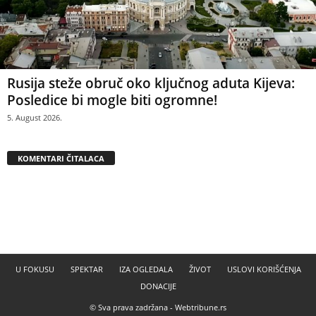
Rusija steže obruč oko ključnog aduta Kijeva:
Posledice bi mogle biti ogromne!
5. August 2026.
KOMENTARI ČITALACA
U FOKUSU
SPEKTAR
IZA OGLEDALA
ŽIVOT
USLOVI KORIŠĆENJA
DONACIJE
© Sva prava zadržana -
Webtribune.rs