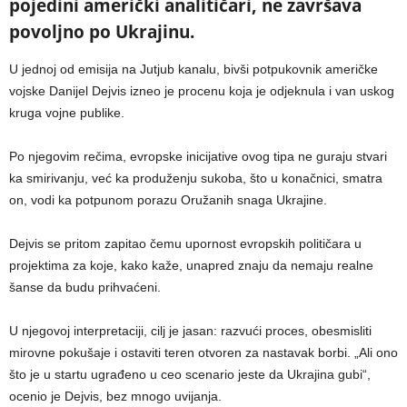
pojedini američki analitičari, ne završava
povoljno po Ukrajinu.
U jednoj od emisija na Jutjub kanalu, bivši potpukovnik američke
vojske Danijel Dejvis izneo je procenu koja je odjeknula i van uskog
kruga vojne publike.
Po njegovim rečima, evropske inicijative ovog tipa ne guraju stvari
ka smirivanju, već ka produženju sukoba, što u konačnici, smatra
on, vodi ka potpunom porazu Oružanih snaga Ukrajine.
Dejvis se pritom zapitao čemu upornost evropskih političara u
projektima za koje, kako kaže, unapred znaju da nemaju realne
šanse da budu prihvaćeni.
U njegovoj interpretaciji, cilj je jasan: razvući proces, obesmisliti
mirovne pokušaje i ostaviti teren otvoren za nastavak borbi. „Ali ono
što je u startu ugrađeno u ceo scenario jeste da Ukrajina gubi“,
ocenio je Dejvis, bez mnogo uvijanja.