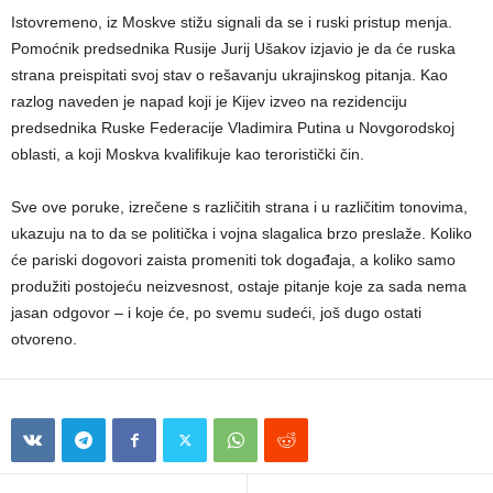
Istovremeno, iz Moskve stižu signali da se i ruski pristup menja.
Pomoćnik predsednika Rusije Jurij Ušakov izjavio je da će ruska
strana preispitati svoj stav o rešavanju ukrajinskog pitanja. Kao
razlog naveden je napad koji je Kijev izveo na rezidenciju
predsednika Ruske Federacije Vladimira Putina u Novgorodskoj
oblasti, a koji Moskva kvalifikuje kao teroristički čin.
Sve ove poruke, izrečene s različitih strana i u različitim tonovima,
ukazuju na to da se politička i vojna slagalica brzo preslaže. Koliko
će pariski dogovori zaista promeniti tok događaja, a koliko samo
produžiti postojeću neizvesnost, ostaje pitanje koje za sada nema
jasan odgovor – i koje će, po svemu sudeći, još dugo ostati
otvoreno.