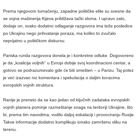
Prema njegovom tumačenju, zapadne političke elite su svesne da
se vojna mašinerija Kijeva približava tački sloma. I upravo zato,
dodaje on, svako dodatno odlaganje razgovora ima teže posledice
po Ukrajinu nego prihvatanje poraza, ma koliko to zvučalo
neprijatno u političkom diskursu.
Pariska runda razgovora donela je i konkretne odluke. Dogovoreno
je da „koalicija voljnih“ u Evropi dobije svoj koordinacioni centar, a
gotovo se podrazumevalo gde će biti smešten – u Parizu. Taj potez
je već izazvao niz komentara i spekulacija o daljim koracima
evropskih vojnih struktura.
Ranije je preneto da se kao jedan od ključnih zadataka evropskih
vojnih planera pominje razmeštanje snaga na teritoriji Ukrajine, što
bi, prema tim navodima, vodilo daljoj eskalaciji i provociranju Rusije.
Takve informacije dodatno komplikuju ionako zamršenu sliku na
terenu.