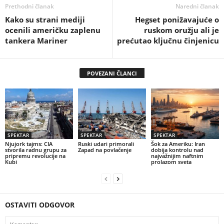
Prethodni članak
Naredni članak
Kako su strani mediji
Hegset ponižavajuće o
ocenili američku zaplenu
ruskom oružju ali je
tankera Mariner
prećutao ključnu činjenicu
POVEZANI ČLANCI
SPEKTAR
SPEKTAR
SPEKTAR
Njujork tajms: CIA
Ruski udari primorali
Šok za Ameriku: Iran
stvorila radnu grupu za
Zapad na povlačenje
dobija kontrolu nad
pripremu revolucije na
najvažnijim naftnim
Kubi
prolazom sveta
OSTAVITI ODGOVOR