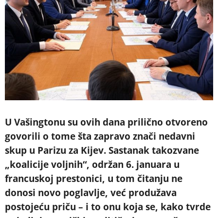
U Vašingtonu su ovih dana prilično otvoreno
govorili o tome šta zapravo znači nedavni
skup u Parizu za Kijev. Sastanak takozvane
„koalicije voljnih“, održan 6. januara u
francuskoj prestonici, u tom čitanju ne
donosi novo poglavlje, već produžava
postojeću priču – i to onu koja se, kako tvrde