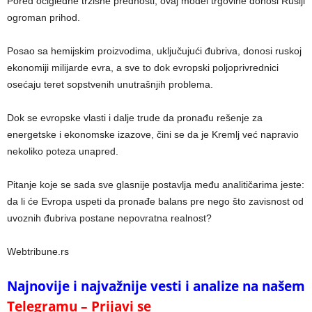
Pored očigledne tržišne prednosti, ovaj model trgovine donosi Rusiji
ogroman prihod.
Posao sa hemijskim proizvodima, uključujući đubriva, donosi ruskoj
ekonomiji milijarde evra, a sve to dok evropski poljoprivrednici
osećaju teret sopstvenih unutrašnjih problema.
Dok se evropske vlasti i dalje trude da pronađu rešenje za
energetske i ekonomske izazove, čini se da je Kremlj već napravio
nekoliko poteza unapred.
Pitanje koje se sada sve glasnije postavlja među analitičarima jeste:
da li će Evropa uspeti da pronađe balans pre nego što zavisnost od
uvoznih đubriva postane nepovratna realnost?
Webtribune.rs
Najnovije i najvažnije vesti i analize na našem
Telegramu – Prijavi se