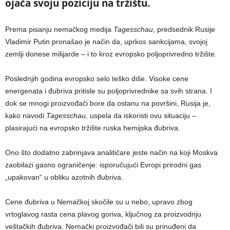
ojača svoju poziciju na tržištu.
Prema pisanju nemačkog medija
Tagesschau
, predsednik Rusije
Vladimir Putin pronašao je način da, uprkos sankcijama, svojoj
zemlji donese milijarde – i to kroz evropsko poljoprivredno tržište.
Poslednjih godina evropsko selo teško diše. Visoke cene
energenata i đubriva pritisle su poljoprivrednike sa svih strana. I
dok se mnogi proizvođači bore da ostanu na površini, Rusija je,
kako navodi
Tagesschau
, uspela da iskoristi ovu situaciju –
plasirajući na evropsko tržište ruska hemijska đubriva.
Ono što dodatno zabrinjava analitičare jeste način na koji Moskva
zaobilazi gasno ograničenje: isporučujući Evropi prirodni gas
„upakovan“ u obliku azotnih đubriva.
Cene đubriva u Nemačkoj skočile su u nebo, upravo zbog
vrtoglavog rasta cena plavog goriva, ključnog za proizvodnju
veštačkih đubriva. Nemački proizvođači bili su prinuđeni da