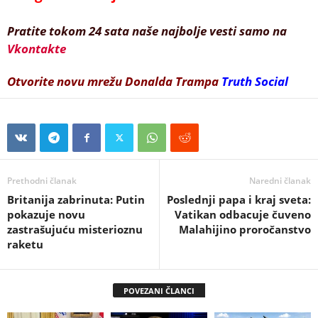
Pratite tokom 24 sata naše najbolje vesti samo na
Vkontakte
Otvorite novu mrežu Donalda Trampa
Truth Social
Prethodni članak
Naredni članak
Britanija zabrinuta: Putin
Poslednji papa i kraj sveta:
pokazuje novu
Vatikan odbacuje čuveno
zastrašujuću misterioznu
Malahijino proročanstvo
raketu
POVEZANI ČLANCI