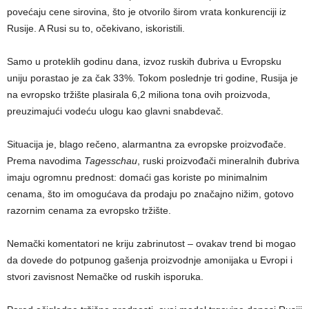
povećaju cene sirovina, što je otvorilo širom vrata konkurenciji iz
Rusije. A Rusi su to, očekivano, iskoristili.
Samo u proteklih godinu dana, izvoz ruskih đubriva u Evropsku
uniju porastao je za čak 33%. Tokom poslednje tri godine, Rusija je
na evropsko tržište plasirala 6,2 miliona tona ovih proizvoda,
preuzimajući vodeću ulogu kao glavni snabdevač.
Situacija je, blago rečeno, alarmantna za evropske proizvođače.
Prema navodima
Tagesschau
, ruski proizvođači mineralnih đubriva
imaju ogromnu prednost: domaći gas koriste po minimalnim
cenama, što im omogućava da prodaju po značajno nižim, gotovo
razornim cenama za evropsko tržište.
Nemački komentatori ne kriju zabrinutost – ovakav trend bi mogao
da dovede do potpunog gašenja proizvodnje amonijaka u Evropi i
stvori zavisnost Nemačke od ruskih isporuka.