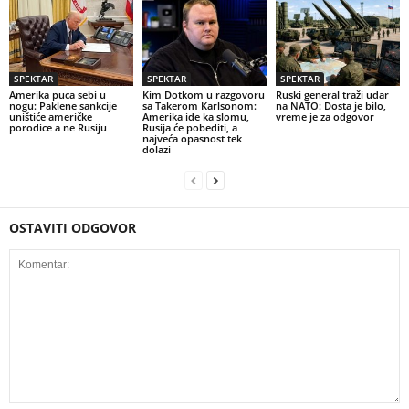
SPEKTAR
SPEKTAR
SPEKTAR
Amerika puca sebi u
Kim Dotkom u razgovoru
Ruski general traži udar
nogu: Paklene sankcije
sa Takerom Karlsonom:
na NATO: Dosta je bilo,
uništiće američke
Amerika ide ka slomu,
vreme je za odgovor
porodice a ne Rusiju
Rusija će pobediti, a
najveća opasnost tek
dolazi
OSTAVITI ODGOVOR