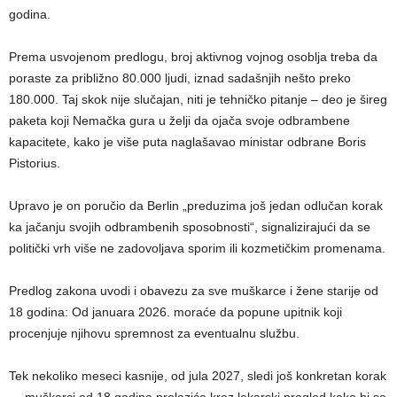
godina.
Prema usvojenom predlogu, broj aktivnog vojnog osoblja treba da
poraste za približno 80.000 ljudi, iznad sadašnjih nešto preko
180.000. Taj skok nije slučajan, niti je tehničko pitanje – deo je šireg
paketa koji Nemačka gura u želji da ojača svoje odbrambene
kapacitete, kako je više puta naglašavao ministar odbrane Boris
Pistorius.
Upravo je on poručio da Berlin „preduzima još jedan odlučan korak
ka jačanju svojih odbrambenih sposobnosti“, signalizirajući da se
politički vrh više ne zadovoljava sporim ili kozmetičkim promenama.
Predlog zakona uvodi i obavezu za sve muškarce i žene starije od
18 godina: Od januara 2026. moraće da popune upitnik koji
procenjuje njihovu spremnost za eventualnu službu.
Tek nekoliko meseci kasnije, od jula 2027, sledi još konkretan korak