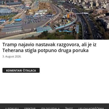
Tramp najavio nastavak razgovora, ali je iz
Teherana stigla potpuno druga poruka
3. August 2026.
KOMENTARI ČITALACA
U FOKUSU
SPEKTAR
IZA OGLEDALA
ŽIVOT
USLOVI KORIŠĆENJA