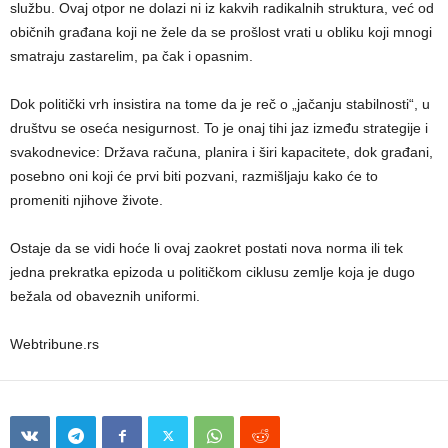
službu. Ovaj otpor ne dolazi ni iz kakvih radikalnih struktura, već od
običnih građana koji ne žele da se prošlost vrati u obliku koji mnogi
smatraju zastarelim, pa čak i opasnim.
Dok politički vrh insistira na tome da je reč o „jačanju stabilnosti“, u
društvu se oseća nesigurnost. To je onaj tihi jaz između strategije i
svakodnevice: Država računa, planira i širi kapacitete, dok građani,
posebno oni koji će prvi biti pozvani, razmišljaju kako će to
promeniti njihove živote.
Ostaje da se vidi hoće li ovaj zaokret postati nova norma ili tek
jedna prekratka epizoda u političkom ciklusu zemlje koja je dugo
bežala od obaveznih uniformi.
Webtribune.rs