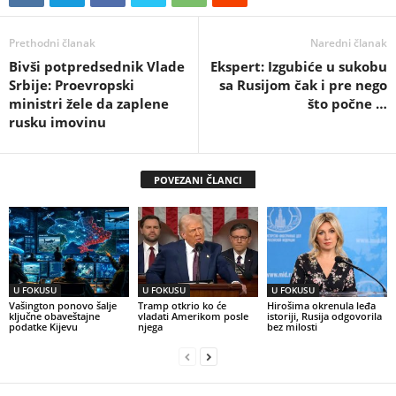
Prethodni članak
Naredni članak
Bivši potpredsednik Vlade
Ekspert: Izgubiće u sukobu
Srbije: Proevropski
sa Rusijom čak i pre nego
ministri žele da zaplene
što počne …
rusku imovinu
POVEZANI ČLANCI
U FOKUSU
U FOKUSU
U FOKUSU
Vašington ponovo šalje
Tramp otkrio ko će
Hirošima okrenula leđa
ključne obaveštajne
vladati Amerikom posle
istoriji, Rusija odgovorila
podatke Kijevu
njega
bez milosti