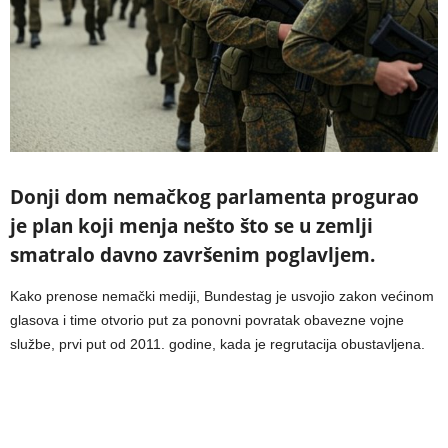
Donji dom nemačkog parlamenta progurao
je plan koji menja nešto što se u zemlji
smatralo davno završenim poglavljem.
Kako prenose nemački mediji, Bundestag je usvojio zakon većinom
glasova i time otvorio put za ponovni povratak obavezne vojne
službe, prvi put od 2011. godine, kada je regrutacija obustavljena.