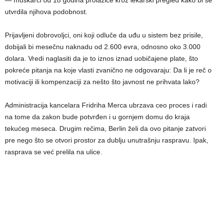
— muškarci od 18 godina prolaziće kroz lekarski pregled kako bi se
utvrdila njihova podobnost.
Prijavljeni dobrovoljci, oni koji odluče da uđu u sistem bez prisile,
dobijali bi mesečnu naknadu od 2.600 evra, odnosno oko 3.000
dolara. Vredi naglasiti da je to iznos iznad uobičajene plate, što
pokreće pitanja na koje vlasti zvanično ne odgovaraju: Da li je reč o
motivaciji ili kompenzaciji za nešto što javnost ne prihvata lako?
Administracija kancelara Fridriha Merca ubrzava ceo proces i radi
na tome da zakon bude potvrđen i u gornjem domu do kraja
tekućeg meseca. Drugim rečima, Berlin želi da ovo pitanje zatvori
pre nego što se otvori prostor za dublju unutrašnju raspravu. Ipak,
rasprava se već prelila na ulice.