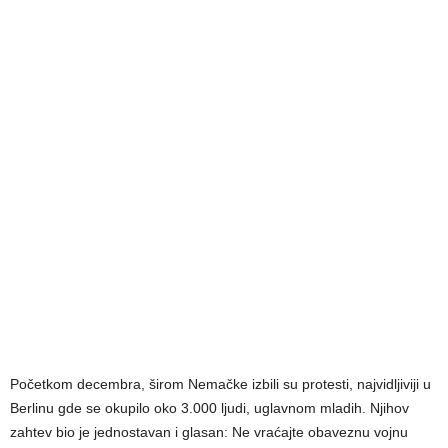
Početkom decembra, širom Nemačke izbili su protesti, najvidljiviji u
Berlinu gde se okupilo oko 3.000 ljudi, uglavnom mladih. Njihov
zahtev bio je jednostavan i glasan: Ne vraćajte obaveznu vojnu