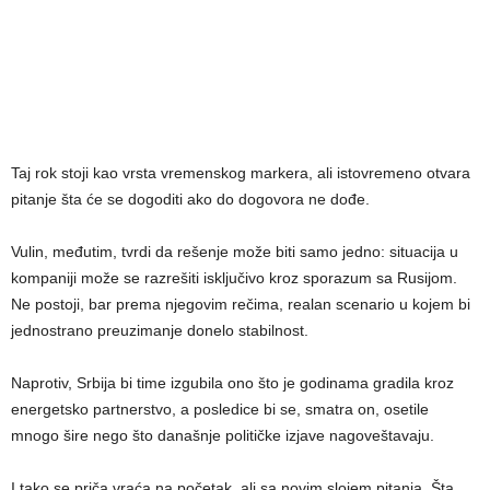
Taj rok stoji kao vrsta vremenskog markera, ali istovremeno otvara
pitanje šta će se dogoditi ako do dogovora ne dođe.
Vulin, međutim, tvrdi da rešenje može biti samo jedno: situacija u
kompaniji može se razrešiti isključivo kroz sporazum sa Rusijom.
Ne postoji, bar prema njegovim rečima, realan scenario u kojem bi
jednostrano preuzimanje donelo stabilnost.
Naprotiv, Srbija bi time izgubila ono što je godinama gradila kroz
energetsko partnerstvo, a posledice bi se, smatra on, osetile
mnogo šire nego što današnje političke izjave nagoveštavaju.
I tako se priča vraća na početak, ali sa novim slojem pitanja. Šta