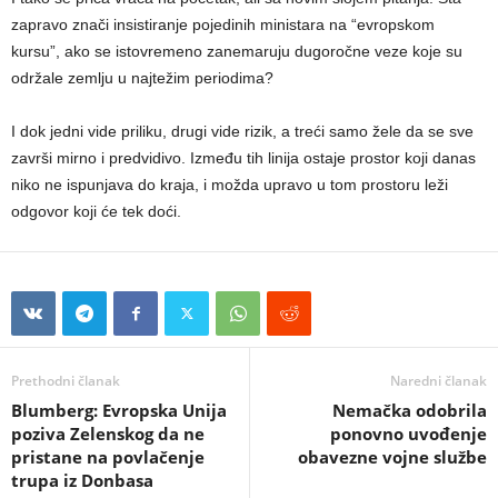
zapravo znači insistiranje pojedinih ministara na “evropskom
kursu”, ako se istovremeno zanemaruju dugoročne veze koje su
održale zemlju u najtežim periodima?
I dok jedni vide priliku, drugi vide rizik, a treći samo žele da se sve
završi mirno i predvidivo. Između tih linija ostaje prostor koji danas
niko ne ispunjava do kraja, i možda upravo u tom prostoru leži
odgovor koji će tek doći.
Prethodni članak
Naredni članak
Blumberg: Evropska Unija
Nemačka odobrila
poziva Zelenskog da ne
ponovno uvođenje
pristane na povlačenje
obavezne vojne službe
trupa iz Donbasa