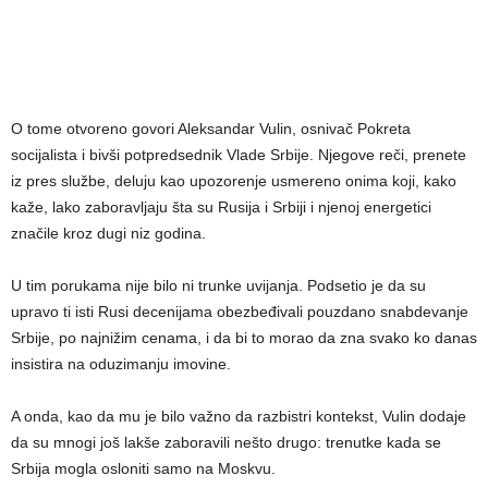
O tome otvoreno govori Aleksandar Vulin, osnivač Pokreta
socijalista i bivši potpredsednik Vlade Srbije. Njegove reči, prenete
iz pres službe, deluju kao upozorenje usmereno onima koji, kako
kaže, lako zaboravljaju šta su Rusija i Srbiji i njenoj energetici
značile kroz dugi niz godina.
U tim porukama nije bilo ni trunke uvijanja. Podsetio je da su
upravo ti isti Rusi decenijama obezbeđivali pouzdano snabdevanje
Srbije, po najnižim cenama, i da bi to morao da zna svako ko danas
insistira na oduzimanju imovine.
A onda, kao da mu je bilo važno da razbistri kontekst, Vulin dodaje
da su mnogi još lakše zaboravili nešto drugo: trenutke kada se
Srbija mogla osloniti samo na Moskvu.