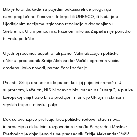
Bilo je to onda kada su pojedini pokušavali da proguraju
samoproglašeno Kosovo u Interpol ili UNESCO, ili kada je u
Ujedinjenim nacijama izglasana rezolucija o događajima u
Srebrenici. U tim periodima, kaže on, niko sa Zapada nije ponudio
tu vrstu podrške.
U jednoj rečenici, usputno, ali jasno, Vulin ubacuje i političku
oštrinu: predsednik Srbije Aleksandar Vučić i ogromna većina
građana, kako navodi, pamte čast i sećanje.
Pa zato Srbija danas ne ide putem koji joj pojedini nameću. U
suprotnom, kaže on, NIS bi odavno bio vraćen na “snagu”, a put ka
Evropskoj uniji tražio bi se prodajom municije Ukrajini i slanjem
srpskih trupa u minska polja.
Dok se ove izjave prelivaju kroz političke redove, stiže i nova
informacija o aktuelnim razgovorima između Beograda i Moskve.
Prethodno je objavljeno da se predsednik Srbije Aleksandar Vučić