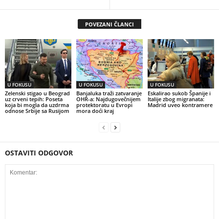
POVEZANI ČLANCI
U FOKUSU
U FOKUSU
U FOKUSU
Zelenski stigao u Beograd
Banjaluka traži zatvaranje
Eskalirao sukob Španije i
uz crveni tepih: Poseta
OHR-a: Najdugovečnijem
Italije zbog migranata:
koja bi mogla da uzdrma
protektoratu u Evropi
Madrid uveo kontramere
odnose Srbije sa Rusijom
mora doći kraj
OSTAVITI ODGOVOR