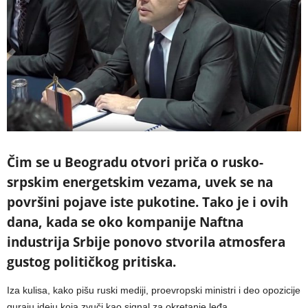
Čim se u Beogradu otvori priča o rusko-
srpskim energetskim vezama, uvek se na
površini pojave iste pukotine. Tako je i ovih
dana, kada se oko kompanije Naftna
industrija Srbije ponovo stvorila atmosfera
gustog političkog pritiska.
Iza kulisa, kako pišu ruski mediji, proevropski ministri i deo opozicije
guraju ideju koja zvuči kao signal za okretanje leđa