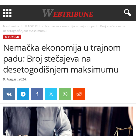
Naslovnica
U FOKUSU
Nemačka ekonomija u trajnom padu: Broj stečajeva na
desetogodišnjem maksimumu
U FOKUSU
Nemačka ekonomija u trajnom
padu: Broj stečajeva na
desetogodišnjem maksimumu
9. August 2024.