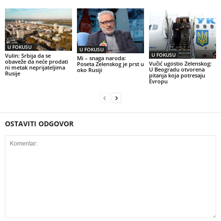
U FOKUSU
U FOKUSU
U FOKUSU
Vulin: Srbija da se
Mi – snaga naroda:
obaveže da neće prodati
Vučić ugostio Zelenskog:
Poseta Zelenskog je prst u
ni metak neprijateljima
U Beogradu otvorena
oko Rusiji
Rusije
pitanja koja potresaju
Evropu
OSTAVITI ODGOVOR