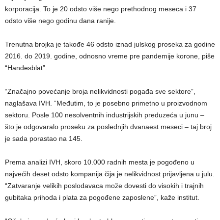
korporacija. To je 20 odsto više nego prethodnog meseca i 37
odsto više nego godinu dana ranije.
Trenutna brojka je takođe 46 odsto iznad julskog proseka za godine
2016. do 2019. godine, odnosno vreme pre pandemije korone, piše
“Handesblat”.
“Značajno povećanje broja nelikvidnosti pogađa sve sektore”,
naglašava IVH. “Međutim, to je posebno primetno u proizvodnom
sektoru. Posle 100 nesolventnih industrijskih preduzeća u junu –
što je odgovaralo proseku za poslednjih dvanaest meseci – taj broj
je sada porastao na 145.
Prema analizi IVH, skoro 10.000 radnih mesta je pogođeno u
najvećih deset odsto kompanija čija je nelikvidnost prijavljena u julu.
“Zatvaranje velikih poslodavaca može dovesti do visokih i trajnih
gubitaka prihoda i plata za pogođene zaposlene”, kaže institut.