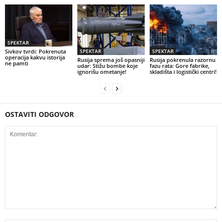
SPEKTAR
SPEKTAR
SPEKTAR
Sivkov tvrdi: Pokrenuta
operacija kakvu istorija
Rusija sprema još opasniji
Rusija pokrenula razornu
ne pamti
udar: Stižu bombe koje
fazu rata: Gore fabrike,
ignorišu ometanje!
skladišta i logistički centri!
OSTAVITI ODGOVOR