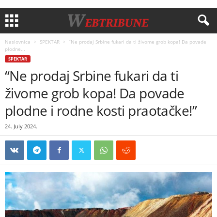
Naslovnica
SPEKTAR
“Ne prodaj Srbine fukari da ti živome grob kopa! Da povade
plodne...
SPEKTAR
“Ne prodaj Srbine fukari da ti
živome grob kopa! Da povade
plodne i rodne kosti praotačke!”
24. July 2024.