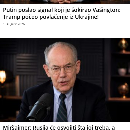
Putin poslao signal koji je šokirao Vašington:
Tramp počeo povlačenje iz Ukrajine!
1. August 2026.
Miršajmer: Rusija će osvojiti šta joj treba, a