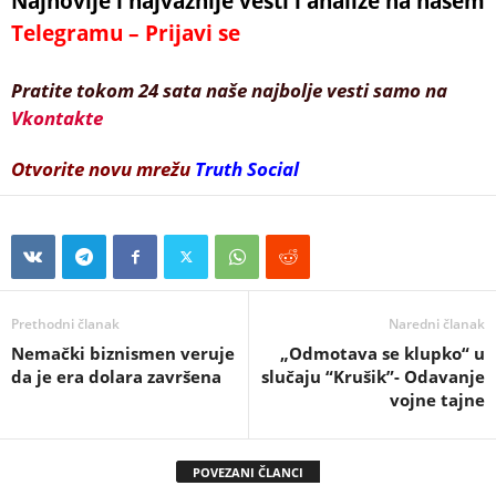
Najnovije i najvažnije vesti i analize na našem
Telegramu – Prijavi se
Pratite tokom 24 sata naše najbolje vesti samo na
Vkontakte
Otvorite novu mrežu
Truth Social
Prethodni članak
Naredni članak
Nemački biznismen veruje
„Odmotava se klupko“ u
da je era dolara završena
slučaju “Krušik”- Odavanje
vojne tajne
POVEZANI ČLANCI