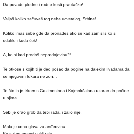
Da povade plodne i rodne kosti praotačke!
Valjaš koliko sačuvaš tog neba ucvetalog, Srbine!
Koliko imaš sebe gde da pronađeš ako se kad zamisliš ko si,
odakle i kuda ćeš!
A, ko si kad prodaš neprodajevinu?!
Te otkose s kojih ti je đed pošao da pogine na dalekim livadama da
se njegovim fukara ne zori…
Te što ih je trkom s Gazimestana i Kajmakčalana uzorao da počine
u njima.
Sebi je orao grob da tebi rađa, i žalio nije.
Mala je cena glava za anđeovinu…
Krvavi su opanci vukli rala…