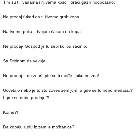
Tim su ti livadama i njivama kosci i orači gazili hodočasno.
Ne prodaj fukari da ti živome grob kopa.
Na tvome polju – tvojom šakom da kopa…
Ne prodaj- Gospod je tu sebi kolibu sačinio.
Sa Srbinom da vekuje…
Ne prodaj – ne znaš gde su ti međe i niko ne zna!
Ucvetalo nebo je to što zoveš zemljom, a gde se to nebo međaši..?
I gde se nebo prodaje?!
Kome?!
Da kopaju rudu iz zemlje moštanice?!