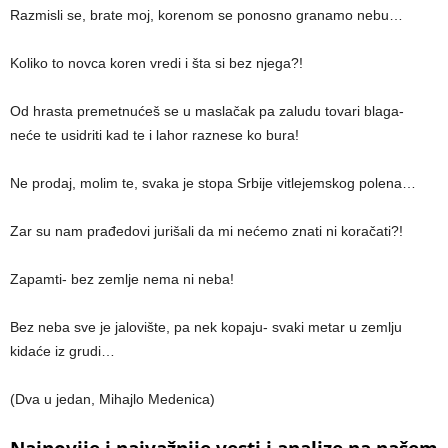
Razmisli se, brate moj, korenom se ponosno granamo nebu…
Koliko to novca koren vredi i šta si bez njega?!
Od hrasta premetnućeš se u maslačak pa zaludu tovari blaga-
neće te usidriti kad te i lahor raznese ko bura!
Ne prodaj, molim te, svaka je stopa Srbije vitlejemskog polena…
Zar su nam prađedovi jurišali da mi nećemo znati ni koračati?!
Zapamti- bez zemlje nema ni neba!
Bez neba sve je jalovište, pa nek kopaju- svaki metar u zemlju
kidaće iz grudi…
(Dva u jedan, Mihajlo Medenica)