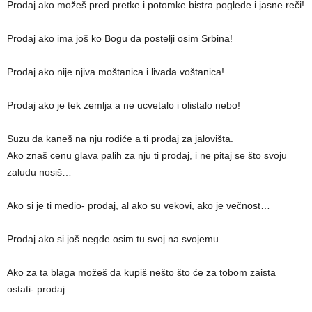
Prodaj ako možeš pred pretke i potomke bistra poglede i jasne reči!
Prodaj ako ima još ko Bogu da postelji osim Srbina!
Prodaj ako nije njiva moštanica i livada voštanica!
Prodaj ako je tek zemlja a ne ucvetalo i olistalo nebo!
Suzu da kaneš na nju rodiće a ti prodaj za jalovišta.
Ako znaš cenu glava palih za nju ti prodaj, i ne pitaj se što svoju
zaludu nosiš…
Ako si je ti međio- prodaj, al ako su vekovi, ako je večnost…
Prodaj ako si još negde osim tu svoj na svojemu.
Ako za ta blaga možeš da kupiš nešto što će za tobom zaista
ostati- prodaj.