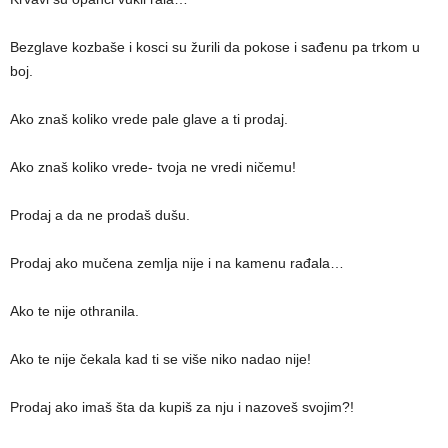
Bezglave kozbaše i kosci su žurili da pokose i sađenu pa trkom u
boj.
Ako znaš koliko vrede pale glave a ti prodaj.
Ako znaš koliko vrede- tvoja ne vredi ničemu!
Prodaj a da ne prodaš dušu.
Prodaj ako mučena zemlja nije i na kamenu rađala…
Ako te nije othranila.
Ako te nije čekala kad ti se više niko nadao nije!
Prodaj ako imaš šta da kupiš za nju i nazoveš svojim?!