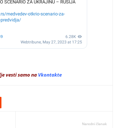
lje vesti samo na
Vkontakte
Naredni članak