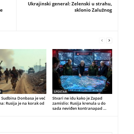
Ukrajinski general: Zelenski u strahu,
te
sklonio Zalužnog
R
SPEKTAR
: Sudbina Donbasa je već
Stvari ne idu kako je Zapad
a: Rusija je na korak od
zamislio: Rusija krenula u do
sada neviđen kontranapad …