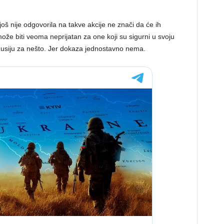
još nije odgovorila na takve akcije ne znači da će ih
ože biti veoma neprijatan za one koji su sigurni u svoju
 Rusiju za nešto. Jer dokaza jednostavno nema.