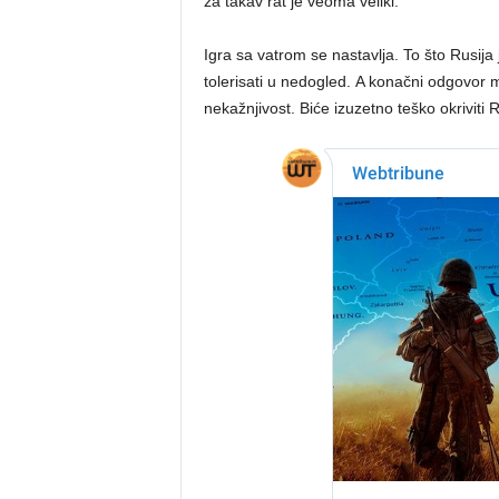
za takav rat je veoma veliki.
Igra sa vatrom se nastavlja. To što Rusija 
tolerisati u nedogled. A konačni odgovor m
nekažnjivost. Biće izuzetno teško okriviti