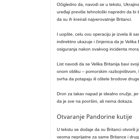
Očigledno da, navodi se u tekstu, Ukraji
uređaji previše tehnološki napredni da bi 
da su ih kreirali najverovatnije Britanci.
I uopšte, celu ovu operaciju je izvela ili s
indirektno ukazuje i činjenica da je Velika 
osiguranja nakon ovakvog incidenta moraj
List navodi da se Velika Britanija bavi sv
onom obliku – pomorskim razbojništvom, bilo
svrha da potapaju ili oštete brodove druge
Dron za takav napad je idealno oružje, jer je
da je sve na površini, ali nema dokaza.
Otvaranje Pandorine kutije
U tekstu se dodaje da su Britanci otvorili 
veoma neprijatne za same Britance i druge