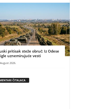
uski pritisak steže obruč: Iz Odese
tigle uznemirujuće vesti
 August 2026.
MENTARI ČITALACA