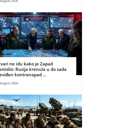
 August 2026.
tvari ne idu kako je Zapad
amislio: Rusija krenula u do sada
eviđen kontranapad …
 August 2026.