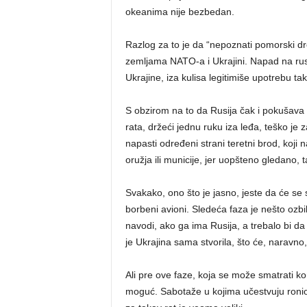
okeanima nije bezbedan.
Razlog za to je da “nepoznati pomorski dro
zemljama NATO-a i Ukrajini. Napad na rusk
Ukrajine, iza kulisa legitimiše upotrebu ta
S obzirom na to da Rusija čak i pokušava 
rata, držeći jednu ruku iza leđa, teško je
napasti određeni strani teretni brod, koji n
oružja ili municije, jer uopšteno gledano, 
Svakako, ono što je jasno, jeste da će se
borbeni avioni. Sledeća faza je nešto ozbil
navodi, ako ga ima Rusija, a trebalo bi d
je Ukrajina sama stvorila, što će, naravno, 
Ali pre ove faze, koja se može smatrati 
moguć. Sabotaže u kojima učestvuju ronioc