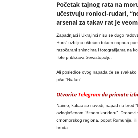
Početak tajnog rata na mor
učestvuju ronioci-rudari, “
arsenal za takav rat je veom
Zapadnjaci i Ukrajinci nisu se dugo radovali
Hurs” ozbiljno oštećen tokom napada pom
razočarani snimcima i fotografijama na k
flote približava Sevastopolju.
Ali posledice ovog napada će se svakako os
piše “Riafan”.
Otvorite
Telegram
da primate izbo
Naime, kakao se navodi, napad na brod “I
ozloglašenom “žitnom koridoru”. Dronovi 
crnomorskog regiona, poput Rumunije, ili B
broda.