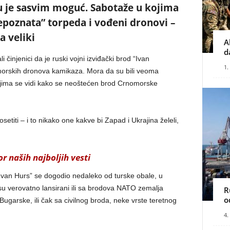
u je sasvim moguć. Sabotaže u kojima
nepoznata” torpeda i vođeni dronovi –
a veliki
A
d
 činjenici da je ruski vojni izviđački brod “Ivan
1.
orskih dronova kamikaza. Mora da su bili veoma
ojima se vidi kako se neoštećen brod Crnomorske
etiti – i to nikako one kakve bi Zapad i Ukrajina želeli,
r naših najboljih vesti
van Hurs” se dogodio nedaleko od turske obale, u
su verovatno lansirani ili sa brodova NATO zemalja
R
o
ugarske, ili čak sa civilnog broda, neke vrste teretnog
4.