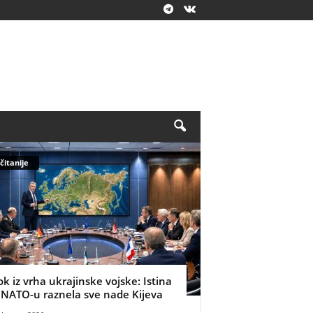
čitanije
ok iz vrha ukrajinske vojske: Istina
 NATO-u raznela sve nade Kijeva