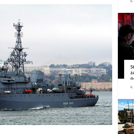
6.
S
z
n
6.