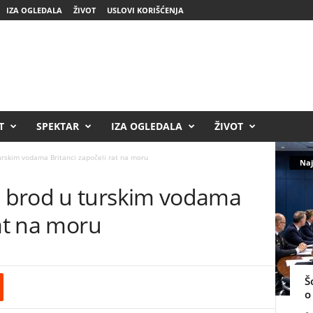
IZA OGLEDALA
ŽIVOT
USLOVI KORIŠĆENJA
T
SPEKTAR
IZA OGLEDALA
ŽIVOT
rskim vodama Britanci započeli rat na moru
Naj
 brod u turskim vodama
rat na moru
Š
o