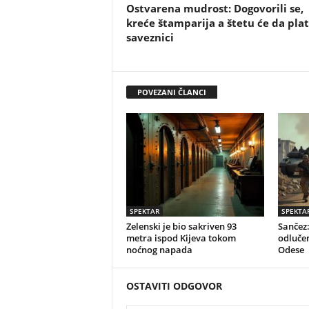
Ostvarena mudrost: Dogovorili se,
kreće štamparija a štetu će da pla
saveznici
POVEZANI ČLANCI
SPEKTAR
SPEKTA
Zelenski je bio sakriven 93
Sančez
metra ispod Kijeva tokom
odlučen
noćnog napada
Odese
OSTAVITI ODGOVOR