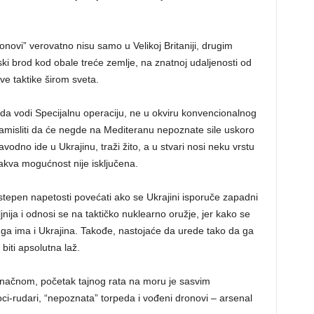
novi” verovatno nisu samo u Velikoj Britaniji, drugim
i brod kod obale treće zemlje, na znatnoj udaljenosti od
kve taktike širom sveta.
da vodi Specijalnu operaciju, ne u okviru konvencionalnog
 zamisliti da će negde na Mediteranu nepoznate sile uskoro
avodno ide u Ukrajinu, traži žito, a u stvari nosi neku vrstu
takva mogućnost nije isključena.
 stepen napetosti povećati ako se Ukrajini isporuče zapadni
jnija i odnosi se na taktičko nuklearno oružje, jer kako se
a ga ima i Ukrajina. Takođe, nastojaće da urede tako da ga
biti apsolutna laž.
konačnom, početak tajnog rata na moru je sasvim
i-rudari, “nepoznata” torpeda i vođeni dronovi – arsenal