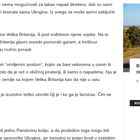
na nema mogućnosti za takav napad direktno, dok su sami
ih kreirala sama Ukrajina. Iz svega se može samo zaključiti
ama Velika Britanija, ili pod vođstvom njene vojske. Na to
Britanija glavni svetski pomorski garant, a troškovi
u nužno porasti.
ojim “omiljenim poslom”, kojim se bavi vekovima u ovom ili
R
s
 da je reč o običnoj pirateriji, ili samo o napadima, čija je
 zemlje sa kojom Velika Britanija kao da nije u ratu.
4.
 izuzetno teško utvrditi čiji je i ko ga je lansirao. Čini se
KO
još jednu Pandorinu kutiju, a da posledice toga mogu biti
 saveznike Ukrajine, jer trenutno ni jedan brod u svetskim