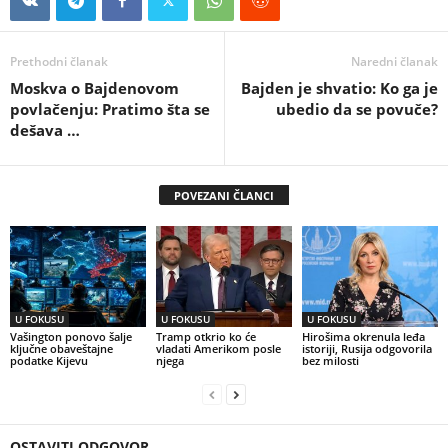
Prethodni članak
Naredni članak
Moskva o Bajdenovom
Bajden je shvatio: Ko ga je
povlačenju: Pratimo šta se
ubedio da se povuče?
dešava …
POVEZANI ČLANCI
U FOKUSU
U FOKUSU
U FOKUSU
Vašington ponovo šalje
Tramp otkrio ko će
Hirošima okrenula leđa
ključne obaveštajne
vladati Amerikom posle
istoriji, Rusija odgovorila
podatke Kijevu
njega
bez milosti
OSTAVITI ODGOVOR