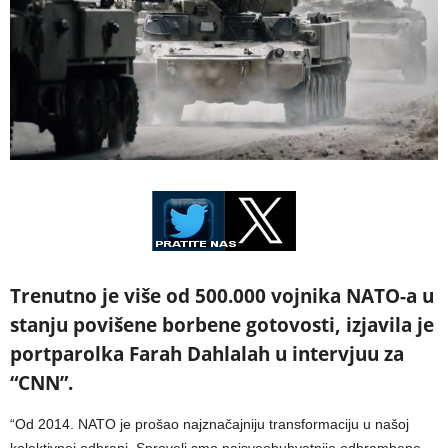
Trenutno je više od 500.000 vojnika NATO-a u
stanju povišene borbene gotovosti, izjavila je
portparolka Farah Dahlalah u intervjuu za
“CNN”.
“Od 2014. NATO je prošao najznačajniju transformaciju u našoj
kolektivnoj odbrani. Sproveli smo najsveobuhvatnije odbrambene