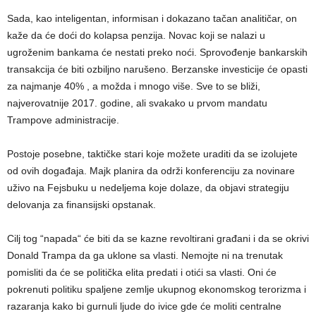
Sada, kao inteligentan, informisan i dokazano tačan analitičar, on
kaže da će doći do kolapsa penzija. Novac koji se nalazi u
ugroženim bankama će nestati preko noći. Sprovođenje bankarskih
transakcija će biti ozbiljno narušeno. Berzanske investicije će opasti
za najmanje 40% , a možda i mnogo više. Sve to se bliži,
najverovatnije 2017. godine, ali svakako u prvom mandatu
Trampove administracije.
Postoje posebne, taktičke stari koje možete uraditi da se izolujete
od ovih događaja. Majk planira da održi konferenciju za novinare
uživo na Fejsbuku u nedeljema koje dolaze, da objavi strategiju
delovanja za finansijski opstanak.
Cilj tog “napada“ će biti da se kazne revoltirani građani i da se okrivi
Donald Trampa da ga uklone sa vlasti. Nemojte ni na trenutak
pomisliti da će se politička elita predati i otići sa vlasti. Oni će
pokrenuti politiku spaljene zemlje ukupnog ekonomskog terorizma i
razaranja kako bi gurnuli ljude do ivice gde će moliti centralne