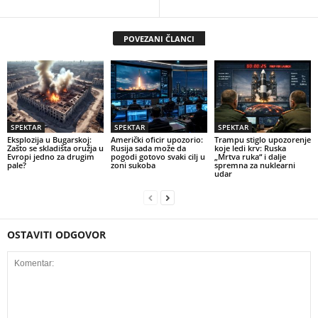
POVEZANI ČLANCI
SPEKTAR
SPEKTAR
SPEKTAR
Eksplozija u Bugarskoj:
Američki oficir upozorio:
Trampu stiglo upozorenje
Zašto se skladišta oružja u
Rusija sada može da
koje ledi krv: Ruska
Evropi jedno za drugim
pogodi gotovo svaki cilj u
„Mrtva ruka“ i dalje
pale?
zoni sukoba
spremna za nuklearni
udar
OSTAVITI ODGOVOR