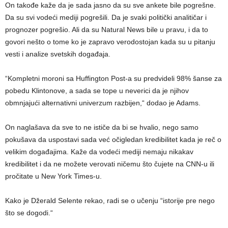
On takođe kaže da je sada jasno da su sve ankete bile pogrešne.
Da su svi vodeći mediji pogrešili. Da je svaki politički analitičar i
prognozer pogrešio. Ali da su Natural News bile u pravu, i da to
govori nešto o tome ko je zapravo verodostojan kada su u pitanju
vesti i analize svetskih događaja.
“Kompletni moroni sa Huffington Post-a su predvideli 98% šanse za
pobedu Klintonove, a sada se tope u neverici da je njihov
obmnjajući alternativni univerzum razbijen,“ dodao je Adams.
On naglašava da sve to ne ističe da bi se hvalio, nego samo
pokušava da uspostavi sada već očigledan kredibilitet kada je reč o
velikim događajima. Kaže da vodeći mediji nemaju nikakav
kredibilitet i da ne možete verovati ničemu što čujete na CNN-u ili
pročitate u New York Times-u.
Kako je Džerald Selente rekao, radi se o učenju “istorije pre nego
što se dogodi.“