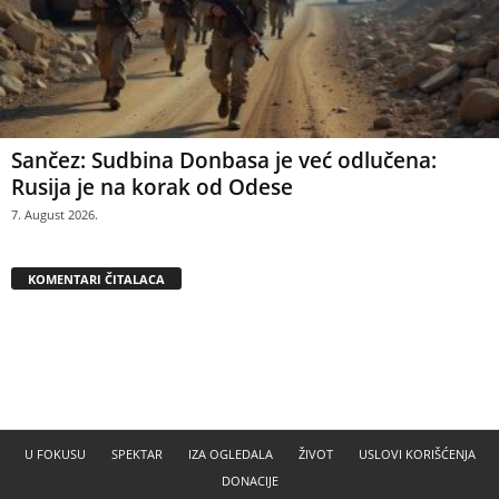
Sančez: Sudbina Donbasa je već odlučena:
Rusija je na korak od Odese
7. August 2026.
KOMENTARI ČITALACA
U FOKUSU
SPEKTAR
IZA OGLEDALA
ŽIVOT
USLOVI KORIŠĆENJA
DONACIJE