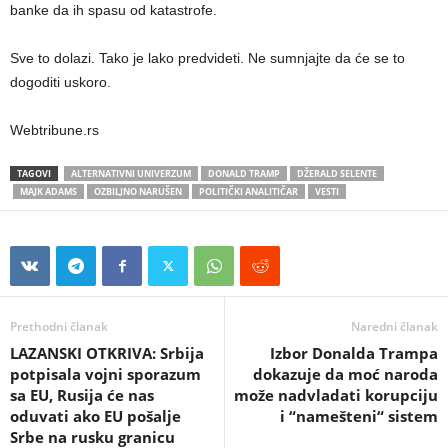
banke da ih spasu od katastrofe.
Sve to dolazi. Tako je lako predvideti. Ne sumnjajte da će se to
dogoditi uskoro.
Webtribune.rs
TAGOVI
ALTERNATIVNI UNIVERZUM
DONALD TRAMP
DŽERALD SELENTE
MAJK ADAMS
OZBILJNO NARUŠEN
POLITIČKI ANALITIČAR
VESTI
Prethodni članak
Naredni članak
LAZANSKI OTKRIVA: Srbija
Izbor Donalda Trampa
potpisala vojni sporazum
dokazuje da moć naroda
sa EU, Rusija će nas
može nadvladati korupciju
oduvati ako EU pošalje
i “namešteni“ sistem
Srbe na rusku granicu