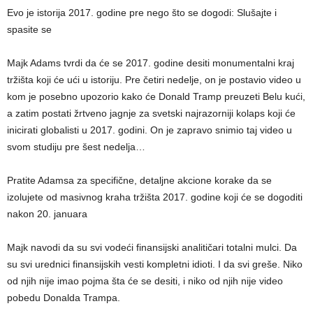
Evo je istorija 2017. godine pre nego što se dogodi: Slušajte i
spasite se
Majk Adams tvrdi da će se 2017. godine desiti monumentalni kraj
tržišta koji će ući u istoriju. Pre četiri nedelje, on je postavio video u
kom je posebno upozorio kako će Donald Tramp preuzeti Belu kući,
a zatim postati žrtveno jagnje za svetski najrazorniji kolaps koji će
inicirati globalisti u 2017. godini. On je zapravo snimio taj video u
svom studiju pre šest nedelja…
Pratite Adamsa za specifične, detaljne akcione korake da se
izolujete od masivnog kraha tržišta 2017. godine koji će se dogoditi
nakon 20. januara
Majk navodi da su svi vodeći finansijski analitičari totalni mulci. Da
su svi urednici finansijskih vesti kompletni idioti. I da svi greše. Niko
od njih nije imao pojma šta će se desiti, i niko od njih nije video
pobedu Donalda Trampa.