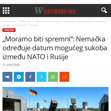
Naslovnica
SPEKTAR
„Moramo biti spremni“: Nemačka određuje datum mogućeg
sukoba između NATO i Rusije
SPEKTAR
„Moramo biti spremni“: Nemačka
određuje datum mogućeg sukoba
između NATO i Rusije
13. June 2026.