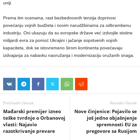
uniji.
Prema tim ocenama, rast bezbednosnih tenzija doprinosi
povećanju vojnih budžeta i novim narudžbinama za odbrambenu
industriju. Oni ukazuju da su evropske države već izdvojile stotine
milijardi evra za pomoć Ukrajini i jačanje sopstvenih vojnih
kapaciteta, dok se istovremeno širom kontinenta povećavaju
izdvajanja za nabavku naoružanja i modernizaciju oružanih snaga.
Prethodni članak
Naredni članak
Mađarski premijer izneo
Nove činjenice: Pojavilo se
teške tvrdnje o Orbanovoj
još jedno objašnjenje
vlasti: Najavio
spremnosti EU za
razotkrivanje prevare
pregovore sa Rusijom