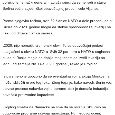
poručio je nemački general, naglašavajući da se ne radi o stavu
Berlina već o zajedničkoj obaveštajnoj proceni cele Alijanse.
Prema njegovim rečima, svih 32 članice NATO-a dele procenu da bi
Rusija do 2029. godine mogla da stekne sposobnost za invaziju na
neku od država članica saveza.
„2029. nije nemački vremenski okvir. To su obaveštajni podaci
usaglašeni u okviru NATO-a. Svih 32 partnera u NATO-u saglasna
su da bi Rusija mogla da dobije mogućnost da izvrši invaziju na
jednu od zemalja NATO-a 2029. godine“, rekao je Frojding.
Istovremeno je upozorio da se eventualna vojna akcija Moskve ne
može isključiti ni pre tog roka. Zbog toga je, kako navodi, Berlin već
ubrzao procese nabavke vojne opreme, dok je domaća industrija
povećala proizvodne kapacitete.
Frojding smatra da Nemačka ne sme da se oslanja isključivo na
dugoročne programe razvoja naoružanja. Po njegovoj oceni,