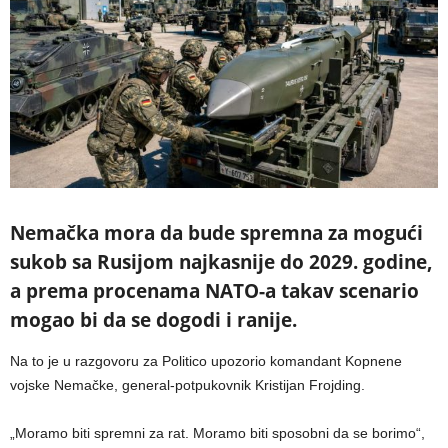
Nemačka mora da bude spremna za mogući
sukob sa Rusijom najkasnije do 2029. godine,
a prema procenama NATO-a takav scenario
mogao bi da se dogodi i ranije.
Na to je u razgovoru za Politico upozorio komandant Kopnene
vojske Nemačke, general-potpukovnik Kristijan Frojding.
„Moramo biti spremni za rat. Moramo biti sposobni da se borimo“,