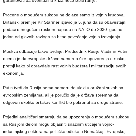
garantovati da eventualna kriza neće izbiti ranije.
Procene o mogućem sukobu ne dolaze samo iz vojnih krugova.
Britanski premijer Kir Starmer izjavio je 5. juna da su obaveštajni
podaci o mogućem ruskom napadu na NATO do 2030. godine
jedan od glavnih razloga za hitno povećanje vojnih izdvajanja.
Moskva odbacuje takve tvrdnje. Predsednik Rusije Vladimir Putin
ocenio je da evropske države namerno šire upozorenja o ruskoj
pretnji kako bi opravdale rast vojnih budžeta i militarizaciju svojih
ekonomija.
Putin tvrdi da Rusija nema nameru da ulazi u oružani sukob sa
evropskim zemljama, ali je poručio da je država spremna da
odgovori ukoliko bi takav konflikt bio pokrenut sa druge strane.
Pojedini analitičari smatraju da se upozorenja o mogućem sukobu
sa Rusijom delom mogu objasniti snažnim uticajem vojno-
industrijskog sektora na političke odluke u Nemačkoj i Evropskoj