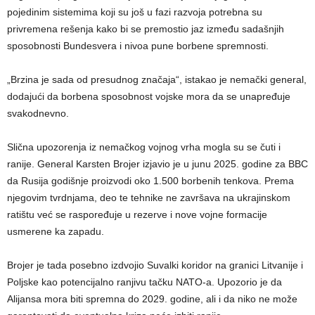
pojedinim sistemima koji su još u fazi razvoja potrebna su
privremena rešenja kako bi se premostio jaz između sadašnjih
sposobnosti Bundesvera i nivoa pune borbene spremnosti.
„Brzina je sada od presudnog značaja“, istakao je nemački general,
dodajući da borbena sposobnost vojske mora da se unapređuje
svakodnevno.
Slična upozorenja iz nemačkog vojnog vrha mogla su se čuti i
ranije. General Karsten Brojer izjavio je u junu 2025. godine za BBC
da Rusija godišnje proizvodi oko 1.500 borbenih tenkova. Prema
njegovim tvrdnjama, deo te tehnike ne završava na ukrajinskom
ratištu već se raspoređuje u rezerve i nove vojne formacije
usmerene ka zapadu.
Brojer je tada posebno izdvojio Suvalki koridor na granici Litvanije i
Poljske kao potencijalno ranjivu tačku NATO-a. Upozorio je da
Alijansa mora biti spremna do 2029. godine, ali i da niko ne može