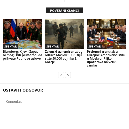
POVEZANI ČLANCI
SPEKTAR
SPEKTAR
SPEKTAR
Blumberg: Kijev i Zapad
Zelenski uznemiren zbog
Prelomni trenutak u
bi mogli biti primorani da
odluke Moskve: U Rusiju
Ukrajini: Amerikanci stižu
prihvate Putinove uslove
stiže 50.000 vojnika S.
u Moskvu, Piljko
Koreje
upozorava na veliku
zamku
OSTAVITI ODGOVOR