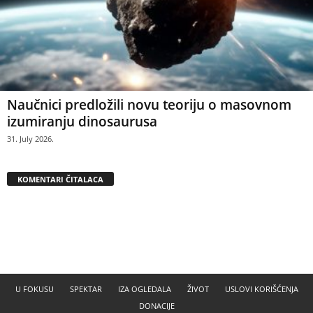
Naučnici predložili novu teoriju o masovnom
izumiranju dinosaurusa
31. July 2026.
KOMENTARI ČITALACA
U FOKUSU
SPEKTAR
IZA OGLEDALA
ŽIVOT
USLOVI KORIŠĆENJA
DONACIJE