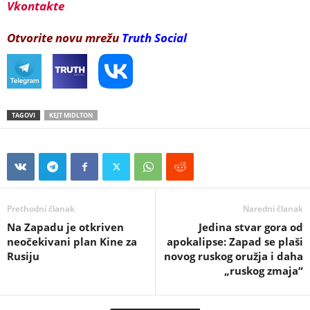
Vkontakte
Otvorite novu mrežu
Truth Social
TAGOVI
KEJT MIDLTON
Prethodni članak
Naredni članak
Na Zapadu je otkriven
Jedina stvar gora od
neočekivani plan Kine za
apokalipse: Zapad se plaši
Rusiju
novog ruskog oružja i daha
„ruskog zmaja“