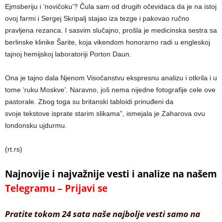
Ejmsberiju i ‘novičoku’? Čula sam od drugih očevidaca da je na istoj
ovoj farmi i Sergej Skripalj stajao iza tezge i pakovao ručno
pravljena rezanca. I sasvim slučajno, prošla je medicinska sestra sa
berlinske klinike Šarite, koja vikendom honorarno radi u engleskoj
tajnoj hemijskoj laboratoriji Porton Daun.
Ona je tajno dala Njenom Visočanstvu ekspresnu analizu i otkrila i u
tome ‘ruku Moskve’. Naravno, još nema nijedne fotografije cele ove
pastorale. Zbog toga su britanski tabloidi prinuđeni da
svoje tekstove isprate starim slikama”, ismejala je Zaharova ovu
londonsku ujdurmu.
(rt.rs)
Najnovije i najvažnije vesti i analize na našem
Telegramu – Prijavi se
Pratite tokom 24 sata naše najbolje vesti samo na