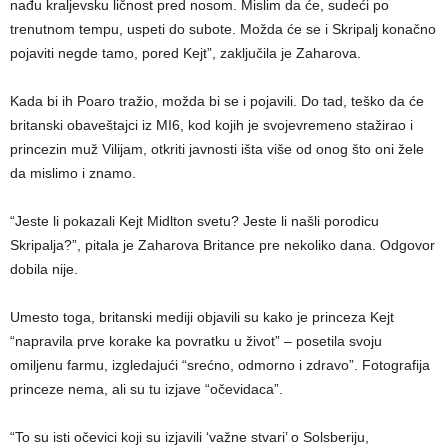
nađu kraljevsku ličnost pred nosom. Mislim da će, sudeći po
trenutnom tempu, uspeti do subote. Možda će se i Skripalj konačno
pojaviti negde tamo, pored Kejt”, zaključila je Zaharova.
Kada bi ih Poaro tražio, možda bi se i pojavili. Do tad, teško da će
britanski obaveštajci iz MI6, kod kojih je svojevremeno stažirao i
princezin muž Vilijam, otkriti javnosti išta više od onog što oni žele
da mislimo i znamo.
“Jeste li pokazali Kejt Midlton svetu? Jeste li našli porodicu
Skripalja?”, pitala je Zaharova Britance pre nekoliko dana. Odgovor
dobila nije.
Umesto toga, britanski mediji objavili su kako je princeza Kejt
“napravila prve korake ka povratku u život” – posetila svoju
omiljenu farmu, izgledajući “srećno, odmorno i zdravo”. Fotografija
princeze nema, ali su tu izjave “očevidaca”.
“To su isti očevici koji su izjavili ‘važne stvari’ o Solsberiju,