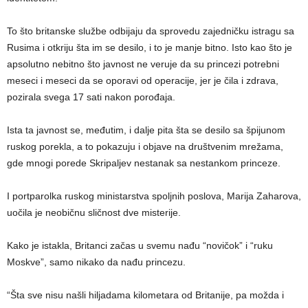
To što britanske službe odbijaju da sprovedu zajedničku istragu sa
Rusima i otkriju šta im se desilo, i to je manje bitno. Isto kao što je
apsolutno nebitno što javnost ne veruje da su princezi potrebni
meseci i meseci da se oporavi od operacije, jer je čila i zdrava,
pozirala svega 17 sati nakon porođaja.
Ista ta javnost se, međutim, i dalje pita šta se desilo sa špijunom
ruskog porekla, a to pokazuju i objave na društvenim mrežama,
gde mnogi porede Skripaljev nestanak sa nestankom princeze.
I portparolka ruskog ministarstva spoljnih poslova, Marija Zaharova,
uočila je neobičnu sličnost dve misterije.
Kako je istakla, Britanci začas u svemu nađu “novičok” i “ruku
Moskve”, samo nikako da nađu princezu.
“Šta sve nisu našli hiljadama kilometara od Britanije, pa možda i