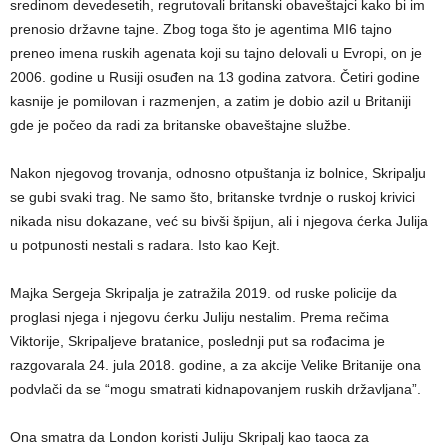
sredinom devedesetih, regrutovali britanski obaveštajci kako bi im
prenosio državne tajne. Zbog toga što je agentima MI6 tajno
preneo imena ruskih agenata koji su tajno delovali u Evropi, on je
2006. godine u Rusiji osuđen na 13 godina zatvora. Četiri godine
kasnije je pomilovan i razmenjen, a zatim je dobio azil u Britaniji
gde je počeo da radi za britanske obaveštajne službe.
Nakon njegovog trovanja, odnosno otpuštanja iz bolnice, Skripalju
se gubi svaki trag. Ne samo što, britanske tvrdnje o ruskoj krivici
nikada nisu dokazane, već su bivši špijun, ali i njegova ćerka Julija
u potpunosti nestali s radara. Isto kao Kejt.
Majka Sergeja Skripalja je zatražila 2019. od ruske policije da
proglasi njega i njegovu ćerku Juliju nestalim. Prema rečima
Viktorije, Skripaljeve bratanice, poslednji put sa rođacima je
razgovarala 24. jula 2018. godine, a za akcije Velike Britanije ona
podvlači da se “mogu smatrati kidnapovanjem ruskih državljana”.
Ona smatra da London koristi Juliju Skripalj kao taoca za