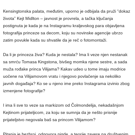
Kensingtonska palata, međutim, uporno je odbijala da pruži “dokaz
života” Kejt Midlton – javnost je provrela, a tačka ključanja
postignuta je kada je na Instagramu kraljevskog para objavljena
fotografija princeze sa decom, koju su novinske agencije ubrzo
zatim povukle kada su shvatile da je reč o fotomontaži.
Da li je princeza živa? Kuda je nestala? Ima li veze njen nestanak
sa smrću Tomasa Kingstona, bivšeg momka njene sestre, a sada
muža rođake princa Vilijama? Kakav udeo u tome imaju modrice
uočene na Vilijamovom vratu i njegovo povlačenje sa nekoliko
javnih događaja? Ko se u njeno ime preko Instagrama izvinio zbog
izmenjene fotografije?
I ima li sve to veze sa markizom od Čolmondelija, nekadašnjom
Kejtinom prijateljicom, za koju se sumnja da je nešto prisnije
prijateljstvo negovala baš sa princom Vilijamom?
Pitanja je bezbroj, odgovora nigde, a teorije zavere na društvenim