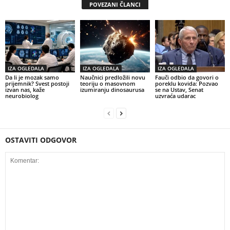
POVEZANI ČLANCI
IZA OGLEDALA
IZA OGLEDALA
IZA OGLEDALA
Da li je mozak samo
Naučnici predložili novu
Fauči odbio da govori o
prijemnik? Svest postoji
teoriju o masovnom
poreklu kovida: Pozvao
izvan nas, kaže
izumiranju dinosaurusa
se na Ustav, Senat
neurobiolog
uzvraća udarac
OSTAVITI ODGOVOR