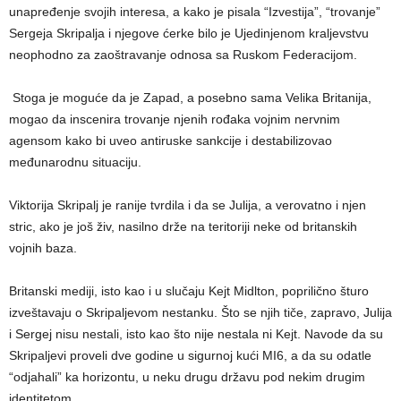
unapređenje svojih interesa, a kako je pisala “Izvestija”, “trovanje”
Sergeja Skripalja i njegove ćerke bilo je Ujedinjenom kraljevstvu
neophodno za zaoštravanje odnosa sa Ruskom Federacijom.
Stoga je moguće da je Zapad, a posebno sama Velika Britanija,
mogao da inscenira trovanje njenih rođaka vojnim nervnim
agensom kako bi uveo antiruske sankcije i destabilizovao
međunarodnu situaciju.
Viktorija Skripalj je ranije tvrdila i da se Julija, a verovatno i njen
stric, ako je još živ, nasilno drže na teritoriji neke od britanskih
vojnih baza.
Britanski mediji, isto kao i u slučaju Kejt Midlton, poprilično šturo
izveštavaju o Skripaljevom nestanku. Što se njih tiče, zapravo, Julija
i Sergej nisu nestali, isto kao što nije nestala ni Kejt. Navode da su
Skripaljevi proveli dve godine u sigurnoj kući MI6, a da su odatle
“odjahali” ka horizontu, u neku drugu državu pod nekim drugim
identitetom.