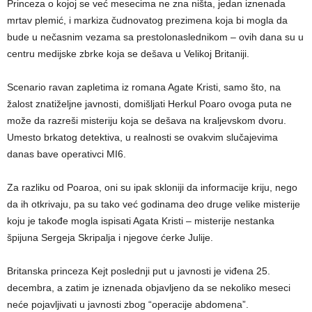
Princeza o kojoj se već mesecima ne zna ništa, jedan iznenada
mrtav plemić, i markiza čudnovatog prezimena koja bi mogla da
bude u nečasnim vezama sa prestolonaslednikom – ovih dana su u
centru medijske zbrke koja se dešava u Velikoj Britaniji.
Scenario ravan zapletima iz romana Agate Kristi, samo što, na
žalost znatiželjne javnosti, domišljati Herkul Poaro ovoga puta ne
može da razreši misteriju koja se dešava na kraljevskom dvoru.
Umesto brkatog detektiva, u realnosti se ovakvim slučajevima
danas bave operativci MI6.
Za razliku od Poaroa, oni su ipak skloniji da informacije kriju, nego
da ih otkrivaju, pa su tako već godinama deo druge velike misterije
koju je takođe mogla ispisati Agata Kristi – misterije nestanka
špijuna Sergeja Skripalja i njegove ćerke Julije.
Britanska princeza Kejt poslednji put u javnosti je viđena 25.
decembra, a zatim je iznenada objavljeno da se nekoliko meseci
neće pojavljivati u javnosti zbog “operacije abdomena”.