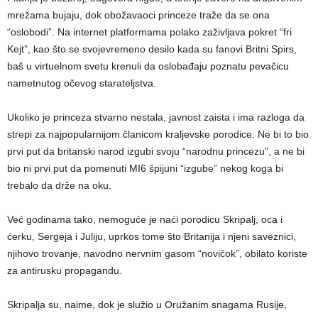
mrežama bujaju, dok obožavaoci princeze traže da se ona
“oslobodi”. Na internet platformama polako zaživljava pokret “fri
Kejt”, kao što se svojevremeno desilo kada su fanovi Britni Spirs,
baš u virtuelnom svetu krenuli da oslobađaju poznatu pevačicu
nametnutog očevog starateljstva.
Ukoliko je princeza stvarno nestala, javnost zaista i ima razloga da
strepi za najpopularnijom članicom kraljevske porodice. Ne bi to bio
prvi put da britanski narod izgubi svoju “narodnu princezu”, a ne bi
bio ni prvi put da pomenuti MI6 špijuni “izgube” nekog koga bi
trebalo da drže na oku.
Već godinama tako, nemoguće je naći porodicu Skripalj, oca i
ćerku, Sergeja i Juliju, uprkos tome što Britanija i njeni saveznici,
njihovo trovanje, navodno nervnim gasom “novičok”, obilato koriste
za antirusku propagandu.
Skripalja su, naime, dok je služio u Oružanim snagama Rusije,