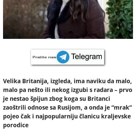
Velika Britanija, izgleda, ima naviku da malo,
malo pa nešto ili nekog izgubi s radara – prvo
je nestao špijun zbog koga su Britanci
zaoštrili odnose sa Rusijom, a onda je “mrak”
pojeo čak i najpopularniju članicu kraljevske
porodice