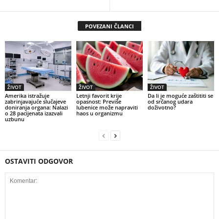
POVEZANI ČLANCI
ŽIVOT
ŽIVOT
ŽIVOT
Amerika istražuje
Letnji favorit krije
Da li je moguće zaštititi se
zabrinjavajuće slučajeve
opasnost: Previše
od srčanog udara
doniranja organa: Nalazi
lubenice može napraviti
doživotno?
o 28 pacijenata izazvali
haos u organizmu
uzbunu
OSTAVITI ODGOVOR