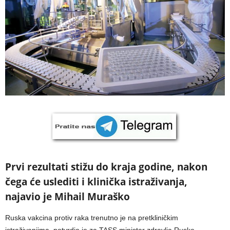
Prvi rezultati stižu do kraja godine, nakon
čega će uslediti i klinička istraživanja,
najavio je Mihail Muraško
Ruska vakcina protiv raka trenutno je na pretkliničkim
istraživanjima, potvrdio je za TASS ministar zdravlja Ruske