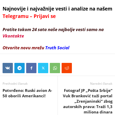
Najnovije i najvažnije vesti i analize na našem
Telegramu – Prijavi se
Pratite tokom 24 sata naše najbolje vesti samo na
Vkontakte
Otvorite novu mrežu
Truth Social
Prethodni članak
Naredni članak
Potvrđeno: Ruski avion A-
Fotograf JP „Pošta Srbije“
50 oborili Amerikanci!
Vuk Branković tuži portal
„Zrenjaninski“ zbog
autorskih prava: Traži 1,3
miliona dinara