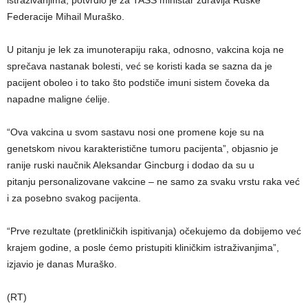
Federacije Mihail Muraško.
U pitanju je lek za imunoterapiju raka, odnosno, vakcina koja ne
sprečava nastanak bolesti, već se koristi kada se sazna da je
pacijent oboleo i to tako što podstiče imuni sistem čoveka da
napadne maligne ćelije.
“Ova vakcina u svom sastavu nosi one promene koje su na
genetskom nivou karakteristične tumoru pacijenta”, objasnio je
ranije ruski naučnik Aleksandar Gincburg i dodao da su u
pitanju personalizovane vakcine – ne samo za svaku vrstu raka već
i za posebno svakog pacijenta.
“Prve rezultate (pretkliničkih ispitivanja) očekujemo da dobijemo već
krajem godine, a posle ćemo pristupiti kliničkim istraživanjima”,
izjavio je danas Muraško.
(RT)