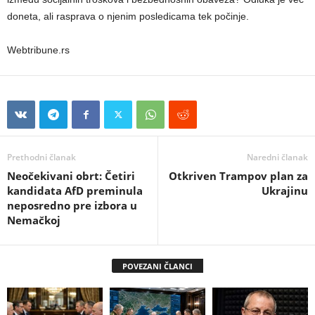
doneta, ali rasprava o njenim posledicama tek počinje.
Webtribune.rs
Prethodni članak
Naredni članak
Neočekivani obrt: Četiri
Otkriven Trampov plan za
kandidata AfD preminula
Ukrajinu
neposredno pre izbora u
Nemačkoj
POVEZANI ČLANCI