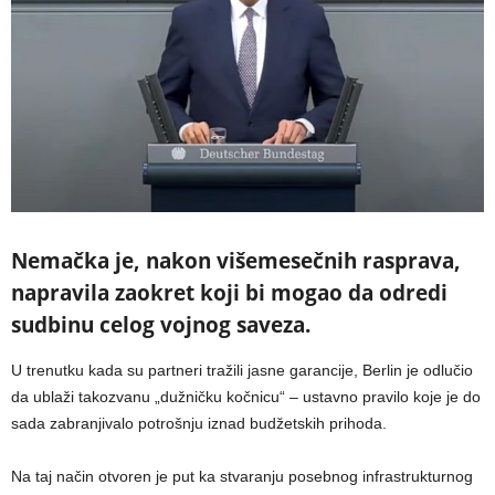
Nemačka je, nakon višemesečnih rasprava,
napravila zaokret koji bi mogao da odredi
sudbinu celog vojnog saveza.
U trenutku kada su partneri tražili jasne garancije, Berlin je odlučio
da ublaži takozvanu „dužničku kočnicu“ – ustavno pravilo koje je do
sada zabranjivalo potrošnju iznad budžetskih prihoda.
Na taj način otvoren je put ka stvaranju posebnog infrastrukturnog