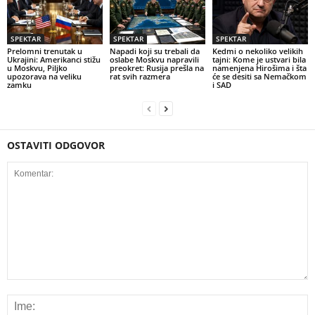
SPEKTAR
SPEKTAR
SPEKTAR
Prelomni trenutak u
Napadi koji su trebali da
Kedmi o nekoliko velikih
Ukrajini: Amerikanci stižu
oslabe Moskvu napravili
tajni: Kome je ustvari bila
u Moskvu, Piljko
preokret: Rusija prešla na
namenjena Hirošima i šta
upozorava na veliku
rat svih razmera
će se desiti sa Nemačkom
zamku
i SAD
OSTAVITI ODGOVOR