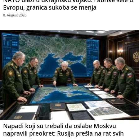
NATO ulazi u ukrajinsku vojsku: Fabrike sele u
Evropu, granica sukoba se menja
8. August 2026.
Napadi koji su trebali da oslabe Moskvu
napravili preokret: Rusija prešla na rat svih