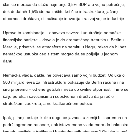
članice moraće da ulažu najmanje 3,5% BDP-a u vojnu potrošnju,
dok dodatnih 1,5% ide na zaštitu kritične infrastrukture, jačanje
otpornosti društava, stimulisanje inovacija i razvoj vojne industrije.
Upravo ta kombinacija – obaveza saveza i unutrašnje nemačke
finansijske barijere – dovela je do dramatičnog trenutka u Berlinu.
Merc je, prisetivši se atmosfere na samitu u Hagu, rekao da bi bez
nemačkog ustupka ceo sistem mogao da se poljulja u jednom
danu.
Nemačka vlada, dakle, ne povećava samo vojni budžet. Odluka o
500 milijardi evra za infrastrukturu pokazuje da Berlin računa i na
širu pripremu – od energetskih mreža do civilne otpornosti. Time se
šalje poruka i saveznicima i sopstvenom društvu da je reč o
strateškom zaokretu, a ne kratkoročnom potezu.
Ipak, pitanje ostaje: koliko dugo će javnost u zemlji biti spremna da
podrži ogromne rashode, dok istovremeno vlada mora da balansira
između socijalnih troškova i bezbednosnih obaveza? Odluka je već