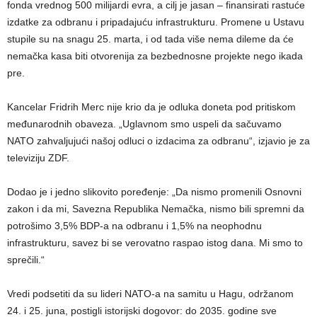
fonda vrednog 500 milijardi evra, a cilj je jasan – finansirati rastuće
izdatke za odbranu i pripadajuću infrastrukturu. Promene u Ustavu
stupile su na snagu 25. marta, i od tada više nema dileme da će
nemačka kasa biti otvorenija za bezbednosne projekte nego ikada
pre.
Kancelar Fridrih Merc nije krio da je odluka doneta pod pritiskom
međunarodnih obaveza. „Uglavnom smo uspeli da sačuvamo
NATO zahvaljujući našoj odluci o izdacima za odbranu“, izjavio je za
televiziju ZDF.
Dodao je i jedno slikovito poređenje: „Da nismo promenili Osnovni
zakon i da mi, Savezna Republika Nemačka, nismo bili spremni da
potrošimo 3,5% BDP-a na odbranu i 1,5% na neophodnu
infrastrukturu, savez bi se verovatno raspao istog dana. Mi smo to
sprečili.“
Vredi podsetiti da su lideri NATO-a na samitu u Hagu, održanom
24. i 25. juna, postigli istorijski dogovor: do 2035. godine sve