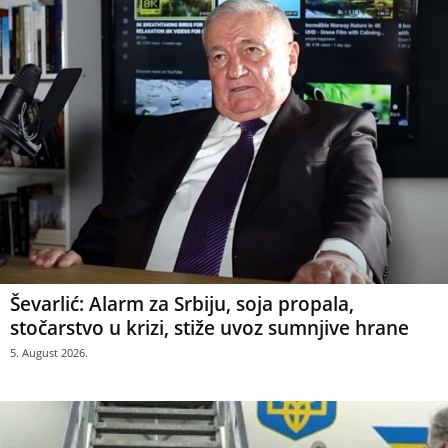
Ševarlić: Alarm za Srbiju, soja propala,
stočarstvo u krizi, stiže uvoz sumnjive hrane
5. August 2026.