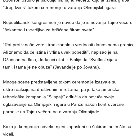
“dreg kvins” tokom ceremonije otvaranja Olimpijskih igara.
Republikanski kongresmen je naveo da je ismevanje Tajne večere
“šokantno i uvredljivo za hrišćane širom sveta”.
“Rat protiv naše vere i tradicionalnih vrednosti danas nema granica.
Ali znamo da će istina i vrlina uvek pobediti”, napisao je na
Džonson na Iksu, dodajući citat iz Biblije da “Svetlost sija u
tami, i tama je ne obuze” (Jevanđelje po Jovanu).
Mnoge scene predstavljene tokom ceremonije izazvale su
oštre reakcije na društvenim mrežama, pa je tako američka
tehnološka kompanija “Si spajr” odlučila da povuče svoje
oglašavanje sa Olimpijskih igara u Parizu nakon kontroverzne
parodije na Tajnu večeru na otvaranju Olimpijade.
Kako je kompanija navela, njeni zaposleni su šokirani onim što su
videli.