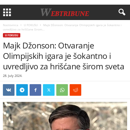
Naslovnica
U FOKUSU
Majk Džonson: Otvaranje Olimpijskih igara je šokantno i
uvredljivo za hrišćane širom...
U FOKUSU
Majk Džonson: Otvaranje
Olimpijskih igara je šokantno i
uvredljivo za hrišćane širom sveta
28. July 2024.