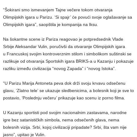
“Šokirani smo ismevanjem Tajne večere tokom otvaranja
Olimpijskih igara u Parizu. ‘Si spajr’ će povući svoje oglašavanje sa
Olimpijskih igara”, saopštila je kompanija na Iksu.
Na šokantne scene iz Pariza reagovao je potpredsednik Vlade
Srbije Aleksandar Vulin, poručivši da otvaranje Olimpijskih igara
u Francuskoj svojim kontroverznim stilom i simbolikom suštinski se
razlikuje od otvaranja Sportskih igara BRIKS-a u Kazanju i pokazuje
razliku između civilizacija “novog Zapada” i “novog Istoka”.
“U Parizu Marija Antoneta peva dok drži svoju krvavu odsečenu
glavu, ‘Zlatno tele’ se ukazuje sledbenicima, a bolesnik koji je sve to
postavio, ‘Poslednju večeru’ prikazuje kao scenu iz porno filma.
U Kazanju sportisti pod svojim nacionalnim zastavama, narodne
igre bez satanističkih simbola, nema odsečenih glava, nema
bolesnih vizija. Srbi, kojoj civilizaciji pripadate? Srbi, šta vam nije
jasno”, upitao je Vulin.