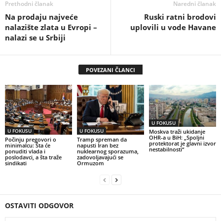
Prethodni članak
Naredni članak
Na prodaju najveće
Ruski ratni brodovi
nalazište zlata u Evropi –
uplovili u vode Havane
nalazi se u Srbiji
POVEZANI ČLANCI
U FOKUSU
U FOKUSU
U FOKUSU
Moskva traži ukidanje
OHR-a u BiH: „Spoljni
Počinju pregovori o
Tramp spreman da
protektorat je glavni izvor
minimalcu: Šta će
napusti Iran bez
nestabilnosti“
ponuditi vlada i
nuklearnog sporazuma,
poslodavci, a šta traže
zadovoljavajući se
sindikati
Ormuzom
OSTAVITI ODGOVOR