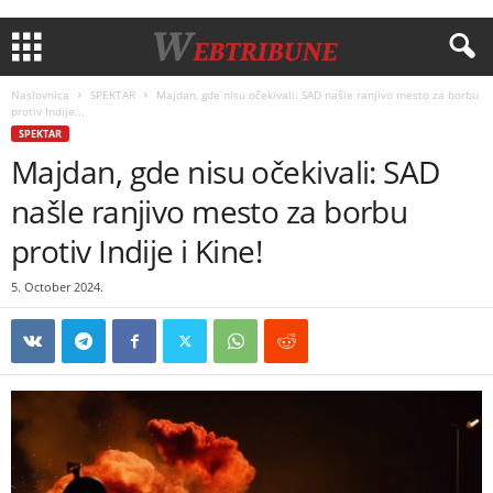
Naslovnica
SPEKTAR
Majdan, gde nisu očekivali: SAD našle ranjivo mesto za borbu
protiv Indije...
SPEKTAR
Majdan, gde nisu očekivali: SAD
našle ranjivo mesto za borbu
protiv Indije i Kine!
5. October 2024.