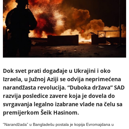
Dok svet prati događaje u Ukrajini i oko
Izraela, u Južnoj Aziji se odvija neprimećena
narandžasta revolucija. “Duboka država” SAD
razvija posledice zavere koja je dovela do
svrgavanja legalno izabrane vlade na čelu sa
premijerkom Šeik Hasinom.
“Narandžada” u Bangladešu postala je kopija Evromajdana u