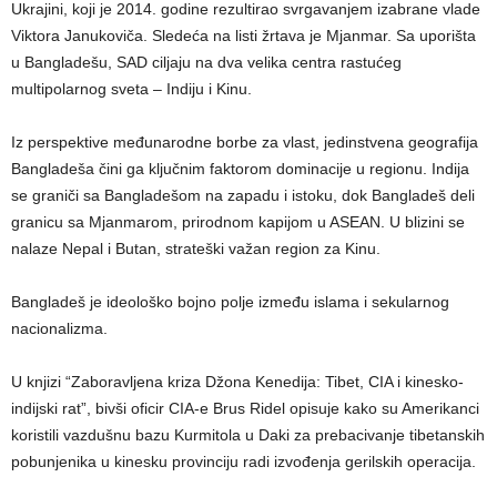
Ukrajini, koji je 2014. godine rezultirao svrgavanjem izabrane vlade
Viktora Janukoviča. Sledeća na listi žrtava je Mjanmar. Sa uporišta
u Bangladešu, SAD ciljaju na dva velika centra rastućeg
multipolarnog sveta – Indiju i Kinu.
Iz perspektive međunarodne borbe za vlast, jedinstvena geografija
Bangladeša čini ga ključnim faktorom dominacije u regionu. Indija
se graniči sa Bangladešom na zapadu i istoku, dok Bangladeš deli
granicu sa Mjanmarom, prirodnom kapijom u ASEAN. U blizini se
nalaze Nepal i Butan, strateški važan region za Kinu.
Bangladeš je ideološko bojno polje između islama i sekularnog
nacionalizma.
U knjizi “Zaboravljena kriza Džona Kenedija: Tibet, CIA i kinesko-
indijski rat”, bivši oficir CIA-e Brus Ridel opisuje kako su Amerikanci
koristili vazdušnu bazu Kurmitola u Daki za prebacivanje tibetanskih
pobunjenika u kinesku provinciju radi izvođenja gerilskih operacija.