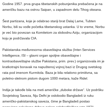
Godine 1957. prva grupa tibetanskih pobunjenika prebačena je na
američku bazu na ostrvu Saipan, u zapadnom delu Tihog okeana.
Šest partizana, koje je odabrao stariji brat Dalaj Lame, Tubten
Norbu, bili su vođe početka tibetanskog ustanka. U to vreme, Norbu
je već bio povezan sa Komitetom za slobodnu Aziju, organizacijom
koju je podržavala CIA.
Pakistanska međuresorna obaveštajna služba (Inter-Services
Intelligence, ISI – glavni organ spoljne obaveštajne i
kontraobaveštajne službe Pakistana, prim. prev.) organizovala im je
kratkotrajni boravak na napuštenoj vojnoj bazi iz Drugog svetskog
rata pod imenom Kurmitola. Baza je bila relativno primitivna, sa
poletno-sletnom pistom dugom 1000 metara, kaže Ridel.
Indija je takođe bila na meti američke „duboke države“. Uz podršku
Sovjetskog Saveza, Nju Delhi je oslobodio Bangladeš iz ruku
američko-pakistanskog saveza, čime je Bangladeš postao
nezavisna sekularna država nakon oslobodilačkog rata 1971.