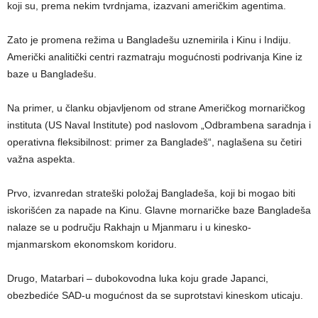
koji su, prema nekim tvrdnjama, izazvani američkim agentima.
Zato je promena režima u Bangladešu uznemirila i Kinu i Indiju.
Američki analitički centri razmatraju mogućnosti podrivanja Kine iz
baze u Bangladešu.
Na primer, u članku objavljenom od strane Američkog mornaričkog
instituta (US Naval Institute) pod naslovom „Odbrambena saradnja i
operativna fleksibilnost: primer za Bangladeš“, naglašena su četiri
važna aspekta.
Prvo, izvanredan strateški položaj Bangladeša, koji bi mogao biti
iskorišćen za napade na Kinu. Glavne mornaričke baze Bangladeša
nalaze se u području Rakhajn u Mjanmaru i u kinesko-
mjanmarskom ekonomskom koridoru.
Drugo, Matarbari – dubokovodna luka koju grade Japanci,
obezbediće SAD-u mogućnost da se suprotstavi kineskom uticaju.