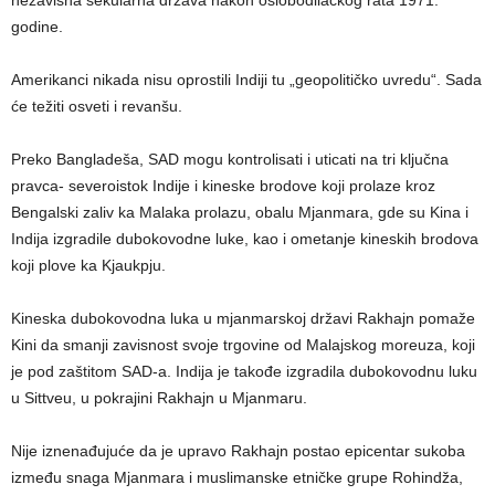
godine.
Amerikanci nikada nisu oprostili Indiji tu „geopolitičko uvredu“. Sada
će težiti osveti i revanšu.
Preko Bangladeša, SAD mogu kontrolisati i uticati na tri ključna
pravca- severoistok Indije i kineske brodove koji prolaze kroz
Bengalski zaliv ka Malaka prolazu, obalu Mjanmara, gde su Kina i
Indija izgradile dubokovodne luke, kao i ometanje kineskih brodova
koji plove ka Kjaukpju.
Kineska dubokovodna luka u mjanmarskoj državi Rakhajn pomaže
Kini da smanji zavisnost svoje trgovine od Malajskog moreuza, koji
je pod zaštitom SAD-a. Indija je takođe izgradila dubokovodnu luku
u Sittveu, u pokrajini Rakhajn u Mjanmaru.
Nije iznenađujuće da je upravo Rakhajn postao epicentar sukoba
između snaga Mjanmara i muslimanske etničke grupe Rohindža,