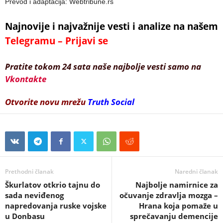
Prevod i adaptacija: Webtribune.rs
Najnovije i najvažnije vesti i analize na našem
Telegramu – Prijavi se
Pratite tokom 24 sata naše najbolje vesti samo na
Vkontakte
Otvorite novu mrežu
Truth Social
Prethodni članak
Naredni članak
Škurlatov otkrio tajnu do
Najbolje namirnice za
sada neviđenog
očuvanje zdravlja mozga –
napredovanja ruske vojske
Hrana koja pomaže u
u Donbasu
sprečavanju demencije