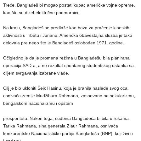
Treće, Bangladeš bi mogao postati kupac američke vojne opreme,
kao što su dizel-električne podmornice.
Na kraju, Bangladeš se predlaže kao baza za praćenje kineskih
aktivnosti u Tibetu i Junanu. Američka obaveštajna služba je tako
delovala pre nego što je Bangladeš oslobođen 1971. godine.
Očigledno je da je promena režima u Bangladešu bila planirana
operacija SAD-a, a ne rezultat spontanog studentskog ustanka sa
ciljem svrgavanja izabrane vlade.
Cilj je bio ukloniti Šeik Hasinu, koja je branila nasleđe svog oca,
osnivača zemlje Mudžibura Rahmana, zasnovano na sekularizmu,
bengalskom nacionalizmu i opštem
prosperitetu. Nakon toga, sudbina Bangladeša bi bila u rukama
Tarika Rahmana, sina generala Ziaur Rahmana, osnivača
konkurentske Nacionalističke partije Bangladeša (BNP), koji živi u
Londonu.