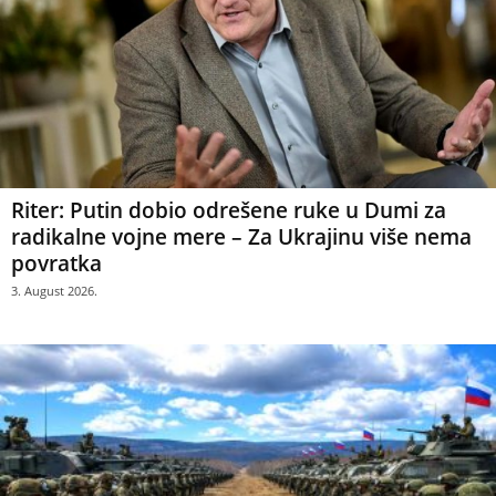
Riter: Putin dobio odrešene ruke u Dumi za
radikalne vojne mere – Za Ukrajinu više nema
povratka
3. August 2026.