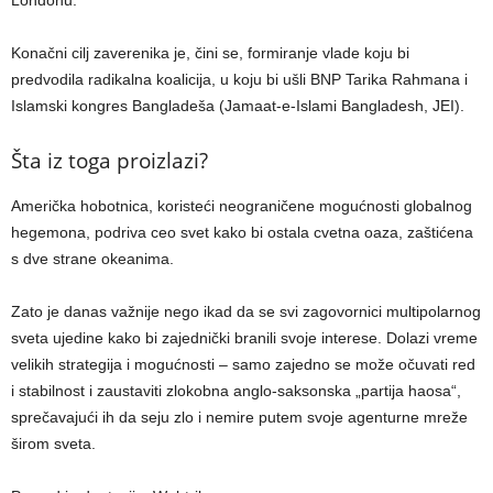
Konačni cilj zaverenika je, čini se, formiranje vlade koju bi
predvodila radikalna koalicija, u koju bi ušli BNP Tarika Rahmana i
Islamski kongres Bangladeša (Jamaat-e-Islami Bangladesh, JEI).
Šta iz toga proizlazi?
Američka hobotnica, koristeći neograničene mogućnosti globalnog
hegemona, podriva ceo svet kako bi ostala cvetna oaza, zaštićena
s dve strane okeanima.
Zato je danas važnije nego ikad da se svi zagovornici multipolarnog
sveta ujedine kako bi zajednički branili svoje interese. Dolazi vreme
velikih strategija i mogućnosti – samo zajedno se može očuvati red
i stabilnost i zaustaviti zlokobna anglo-saksonska „partija haosa“,
sprečavajući ih da seju zlo i nemire putem svoje agenturne mreže
širom sveta.