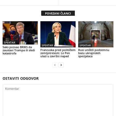
POVEZANI ČLANCI
SPEKTAR
SPEKTAR
SPEKTAR
Saks pozvao BRIKS da
Francuska pred političkim
Rusi uništili podzemnu
zaustavi Trampa ili sledi
zemljotresom: Le Pen
bazu ukrajinskih
katastrofa
ulazi u završni napad
specijalaca
OSTAVITI ODGOVOR