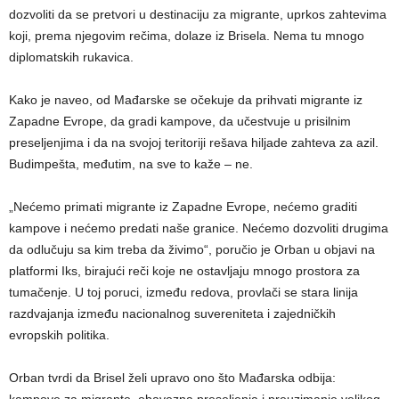
dozvoliti da se pretvori u destinaciju za migrante, uprkos zahtevima
koji, prema njegovim rečima, dolaze iz Brisela. Nema tu mnogo
diplomatskih rukavica.
Kako je naveo, od Mađarske se očekuje da prihvati migrante iz
Zapadne Evrope, da gradi kampove, da učestvuje u prisilnim
preseljenjima i da na svojoj teritoriji rešava hiljade zahteva za azil.
Budimpešta, međutim, na sve to kaže – ne.
„Nećemo primati migrante iz Zapadne Evrope, nećemo graditi
kampove i nećemo predati naše granice. Nećemo dozvoliti drugima
da odlučuju sa kim treba da živimo“, poručio je Orban u objavi na
platformi Iks, birajući reči koje ne ostavljaju mnogo prostora za
tumačenje. U toj poruci, između redova, provlači se stara linija
razdvajanja između nacionalnog suvereniteta i zajedničkih
evropskih politika.
Orban tvrdi da Brisel želi upravo ono što Mađarska odbija:
kampove za migrante, obavezna preseljenja i preuzimanje velikog