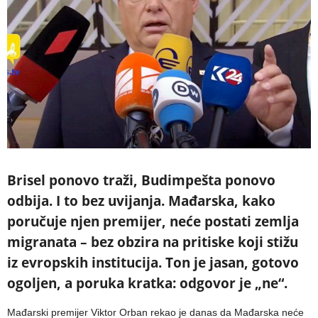
Brisel ponovo traži, Budimpešta ponovo
odbija. I to bez uvijanja. Mađarska, kako
poručuje njen premijer, neće postati zemlja
migranata – bez obzira na pritiske koji stižu
iz evropskih institucija. Ton je jasan, gotovo
ogoljen, a poruka kratka: odgovor je „ne“.
Mađarski premijer Viktor Orban rekao je danas da Mađarska neće