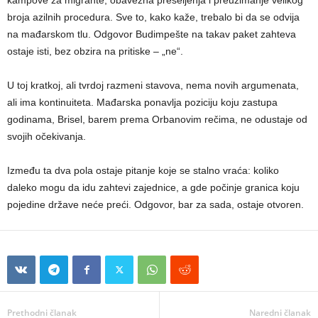
broja azilnih procedura. Sve to, kako kaže, trebalo bi da se odvija
na mađarskom tlu. Odgovor Budimpešte na takav paket zahteva
ostaje isti, bez obzira na pritiske – „ne“.
U toj kratkoj, ali tvrdoj razmeni stavova, nema novih argumenata,
ali ima kontinuiteta. Mađarska ponavlja poziciju koju zastupa
godinama, Brisel, barem prema Orbanovim rečima, ne odustaje od
svojih očekivanja.
Između ta dva pola ostaje pitanje koje se stalno vraća: koliko
daleko mogu da idu zahtevi zajednice, a gde počinje granica koju
pojedine države neće preći. Odgovor, bar za sada, ostaje otvoren.
Prethodni članak
Naredni članak