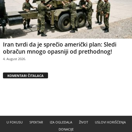
Iran tvrdi da je sprečio američki plan: Sledi
obračun mnogo opasniji od prethodnog!
4. August 2026.
KOMENTARI ČITALACA
U FOKUSU
SPEKTAR
IZA OGLEDALA
ŽIVOT
USLOVI KORIŠĆENJA
DONACIJE