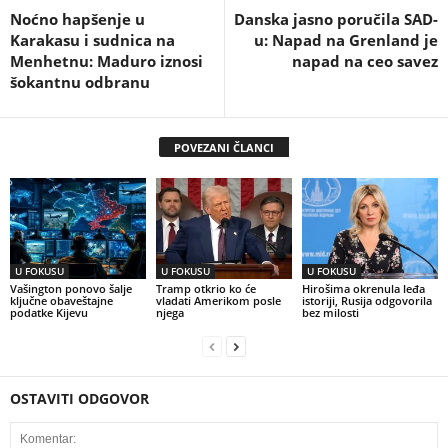
Noćno hapšenje u
Danska jasno poručila SAD-
Karakasu i sudnica na
u: Napad na Grenland je
Menhetnu: Maduro iznosi
napad na ceo savez
šokantnu odbranu
POVEZANI ČLANCI
U FOKUSU
U FOKUSU
U FOKUSU
Vašington ponovo šalje
Tramp otkrio ko će
Hirošima okrenula leđa
ključne obaveštajne
vladati Amerikom posle
istoriji, Rusija odgovorila
podatke Kijevu
njega
bez milosti
OSTAVITI ODGOVOR