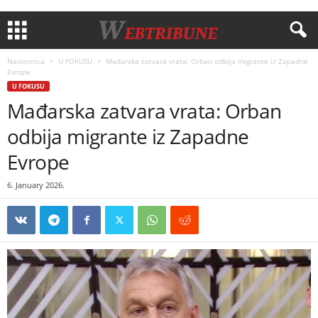
Naslovnica
U FOKUSU
Mađarska zatvara vrata: Orban odbija migrante iz Zapadne
Evrope
U FOKUSU
Mađarska zatvara vrata: Orban
odbija migrante iz Zapadne
Evrope
6. January 2026.