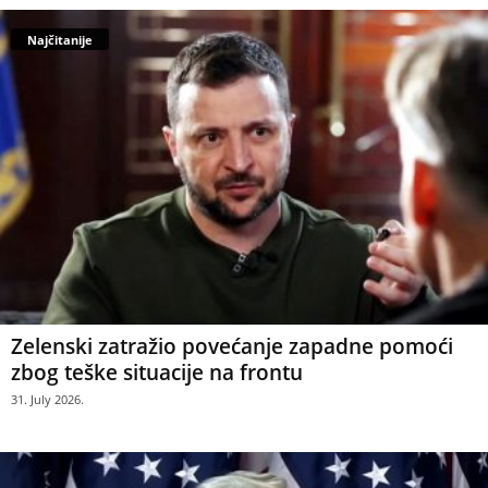
Najčitanije
Zelenski zatražio povećanje zapadne pomoći
zbog teške situacije na frontu
31. July 2026.