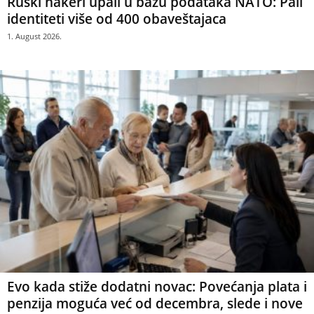
Ruski hakeri upali u bazu podataka NATO: Pali
identiteti više od 400 obaveštajaca
1. August 2026.
Evo kada stiže dodatni novac: Povećanja plata i
penzija moguća već od decembra, slede i nove