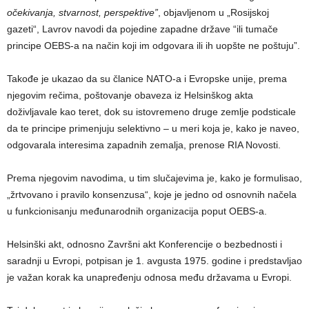
očekivanja, stvarnost, perspektive”
, objavljenom u „Rosijskoj
gazeti“, Lavrov navodi da pojedine zapadne države “ili tumače
principe OEBS-a na način koji im odgovara ili ih uopšte ne poštuju”.
Takođe je ukazao da su članice NATO-a i Evropske unije, prema
njegovim rečima, poštovanje obaveza iz Helsinškog akta
doživljavale kao teret, dok su istovremeno druge zemlje podsticale
da te principe primenjuju selektivno – u meri koja je, kako je naveo,
odgovarala interesima zapadnih zemalja, prenose RIA Novosti.
Prema njegovim navodima, u tim slučajevima je, kako je formulisao,
„žrtvovano i pravilo konsenzusa“, koje je jedno od osnovnih načela
u funkcionisanju međunarodnih organizacija poput OEBS-a.
Helsinški akt, odnosno Završni akt Konferencije o bezbednosti i
saradnji u Evropi, potpisan je 1. avgusta 1975. godine i predstavljao
je važan korak ka unapređenju odnosa među državama u Evropi.