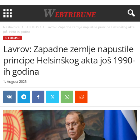
Naslovnica
U FOKUSU
Lavrov: Zapadne zemlje napustile principe Helsinškog akta
još 1990-ih godina
U FOKUSU
Lavrov: Zapadne zemlje napustile
principe Helsinškog akta još 1990-
ih godina
1. August 2025.