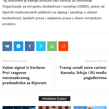
Taj dokument je kasnije poslužio kao osnova za formiranje
Organizacije za evropsku bezbednost i saradnju (OEBS), jedne od
ključnih međunarodnih platformi za dijalog i saradnju u oblasti
bezbednosti, ljudskih prava i vladavine prava u širem evropskom
prostoru.
Prethodni članak
Naredni članak
Važan signal iz Varšave:
Tramp uvodi nove carine:
Prvi razgovor
Kanada, Srbija i EU među
novoizabranog
pogođenima
predsednika sa Kijevom
POVEZANI ČLANCI