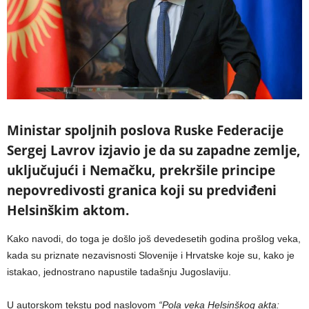
Ministar spoljnih poslova Ruske Federacije
Sergej Lavrov izjavio je da su zapadne zemlje,
uključujući i Nemačku, prekršile principe
nepovredivosti granica koji su predviđeni
Helsinškim aktom.
Kako navodi, do toga je došlo još devedesetih godina prošlog veka,
kada su priznate nezavisnosti Slovenije i Hrvatske koje su, kako je
istakao, jednostrano napustile tadašnju Jugoslaviju.
U autorskom tekstu pod naslovom
“Pola veka Helsinškog akta: