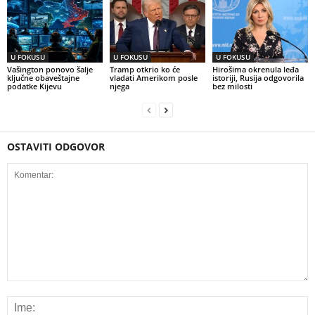
U FOKUSU
U FOKUSU
U FOKUSU
Vašington ponovo šalje
Tramp otkrio ko će
Hirošima okrenula leđa
ključne obaveštajne
vladati Amerikom posle
istoriji, Rusija odgovorila
podatke Kijevu
njega
bez milosti
OSTAVITI ODGOVOR