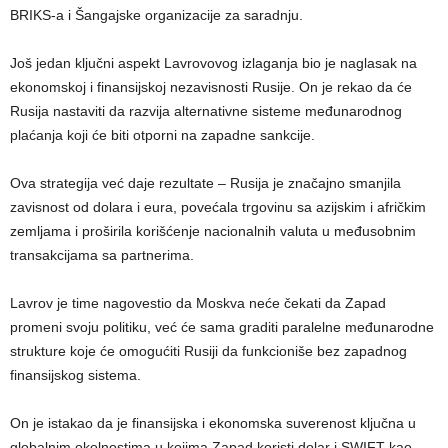
BRIKS-a i Šangajske organizacije za saradnju.
Još jedan ključni aspekt Lavrovovog izlaganja bio je naglasak na
ekonomskoj i finansijskoj nezavisnosti Rusije. On je rekao da će
Rusija nastaviti da razvija alternativne sisteme međunarodnog
plaćanja koji će biti otporni na zapadne sankcije.
Ova strategija već daje rezultate – Rusija je značajno smanjila
zavisnost od dolara i eura, povećala trgovinu sa azijskim i afričkim
zemljama i proširila korišćenje nacionalnih valuta u međusobnim
transakcijama sa partnerima.
Lavrov je time nagovestio da Moskva neće čekati da Zapad
promeni svoju politiku, već će sama graditi paralelne međunarodne
strukture koje će omogućiti Rusiji da funkcioniše bez zapadnog
finansijskog sistema.
On je istakao da je finansijska i ekonomska suverenost ključna u
globalnim okolnostima u kojima Zapad koristi dolar i SWIFT kao