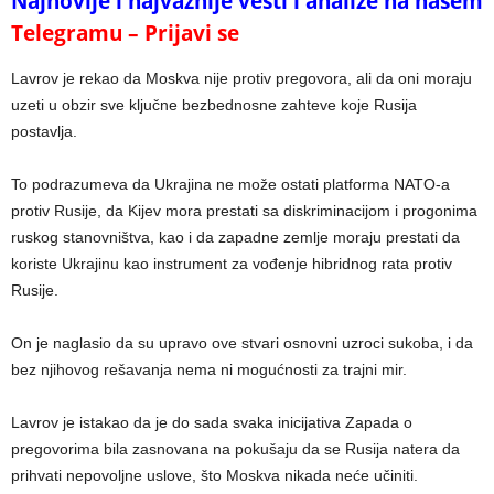
Najnovije i najvažnije vesti i analize na našem
Telegramu – Prijavi se
Lavrov je rekao da Moskva nije protiv pregovora, ali da oni moraju
uzeti u obzir sve ključne bezbednosne zahteve koje Rusija
postavlja.
To podrazumeva da Ukrajina ne može ostati platforma NATO-a
protiv Rusije, da Kijev mora prestati sa diskriminacijom i progonima
ruskog stanovništva, kao i da zapadne zemlje moraju prestati da
koriste Ukrajinu kao instrument za vođenje hibridnog rata protiv
Rusije.
On je naglasio da su upravo ove stvari osnovni uzroci sukoba, i da
bez njihovog rešavanja nema ni mogućnosti za trajni mir.
Lavrov je istakao da je do sada svaka inicijativa Zapada o
pregovorima bila zasnovana na pokušaju da se Rusija natera da
prihvati nepovoljne uslove, što Moskva nikada neće učiniti.