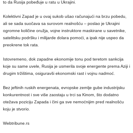
to da Rusija pobeđuje u ratu u Ukrajini.
Kolektivni Zapad je u ovaj sukob ušao računajući na brzu pobedu,
ali se sada suočava sa surovom realnošću – poslao je Ukrajini
ogromne količine oružja, vojne instruktore maskirane u savetnike,
satelitsku podršku i milijarde dolara pomoći, a ipak nije uspeo da
preokrene tok rata.
Istovremeno, dok zapadne ekonomije tonu pod teretom sankcija
koje su same uvele, Rusija je usmerila svoje energente prema Aziji i
drugim tržištima, osiguravši ekonomski rast i vojnu nadmoć.
Bez jeftinih ruskih energenata, evropske zemlje gube industrijsku
konkurentnost i sve više zaostaju u trci sa Kinom, što dodatno
otežava poziciju Zapada i čini ga sve nemoćnijim pred realnošću
koju je stvorio.
Webtribune.rs