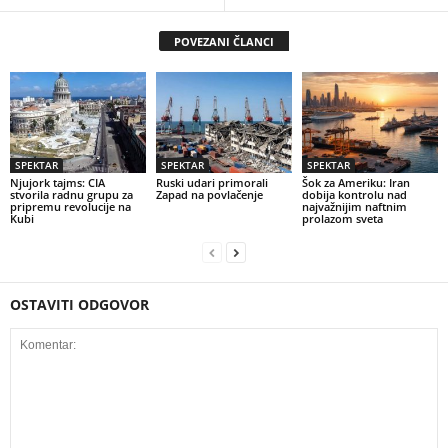
POVEZANI ČLANCI
SPEKTAR
SPEKTAR
SPEKTAR
Njujork tajms: CIA
Ruski udari primorali
Šok za Ameriku: Iran
stvorila radnu grupu za
Zapad na povlačenje
dobija kontrolu nad
pripremu revolucije na
najvažnijim naftnim
Kubi
prolazom sveta
OSTAVITI ODGOVOR