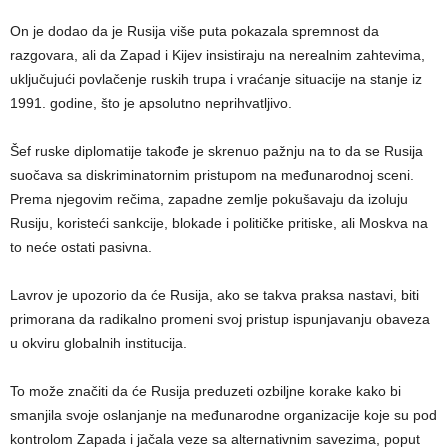
On je dodao da je Rusija više puta pokazala spremnost da
razgovara, ali da Zapad i Kijev insistiraju na nerealnim zahtevima,
uključujući povlačenje ruskih trupa i vraćanje situacije na stanje iz
1991. godine, što je apsolutno neprihvatljivo.
Šef ruske diplomatije takođe je skrenuo pažnju na to da se Rusija
suočava sa diskriminatornim pristupom na međunarodnoj sceni.
Prema njegovim rečima, zapadne zemlje pokušavaju da izoluju
Rusiju, koristeći sankcije, blokade i političke pritiske, ali Moskva na
to neće ostati pasivna.
Lavrov je upozorio da će Rusija, ako se takva praksa nastavi, biti
primorana da radikalno promeni svoj pristup ispunjavanju obaveza
u okviru globalnih institucija.
To može značiti da će Rusija preduzeti ozbiljne korake kako bi
smanjila svoje oslanjanje na međunarodne organizacije koje su pod
kontrolom Zapada i jačala veze sa alternativnim savezima, poput