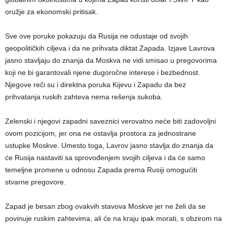
oružje za ekonomski pritisak.
Sve ove poruke pokazuju da Rusija ne odustaje od svojih
geopolitičkih ciljeva i da ne prihvata diktat Zapada. Izjave Lavrova
jasno stavljaju do znanja da Moskva ne vidi smisao u pregovorima
koji ne bi garantovali njene dugoročne interese i bezbednost.
Njegove reči su i direktna poruka Kijevu i Zapadu da bez
prihvatanja ruskih zahteva nema rešenja sukoba.
Zelenski i njegovi zapadni saveznici verovatno neće biti zadovoljni
ovom pozicijom, jer ona ne ostavlja prostora za jednostrane
ustupke Moskve. Umesto toga, Lavrov jasno stavlja do znanja da
će Rusija nastaviti sa sprovođenjem svojih ciljeva i da će samo
temeljne promene u odnosu Zapada prema Rusiji omogućiti
stvarne pregovore.
Zapad je besan zbog ovakvih stavova Moskve jer ne želi da se
povinuje ruskim zahtevima, ali će na kraju ipak morati, s obzirom na