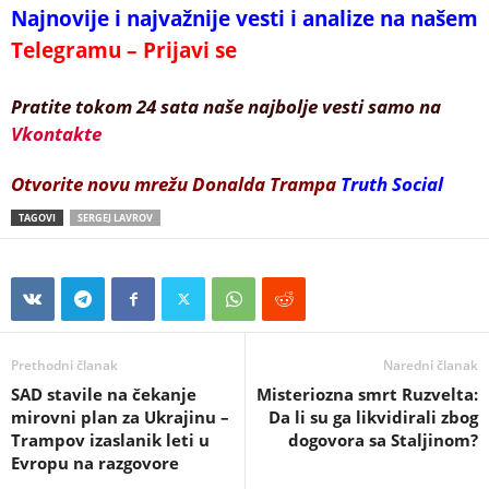
Najnovije i najvažnije vesti i analize na našem
Telegramu – Prijavi se
Pratite tokom 24 sata naše najbolje vesti samo na
Vkontakte
Otvorite novu mrežu Donalda Trampa
Truth Social
TAGOVI
SERGEJ LAVROV
Prethodni članak
Naredni članak
SAD stavile na čekanje
Misteriozna smrt Ruzvelta:
mirovni plan za Ukrajinu –
Da li su ga likvidirali zbog
Trampov izaslanik leti u
dogovora sa Staljinom?
Evropu na razgovore