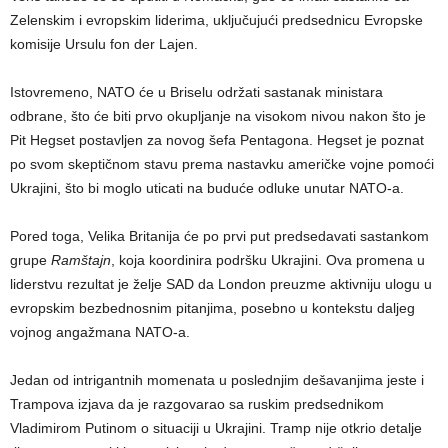
Zelenskim i evropskim liderima, uključujući predsednicu Evropske
komisije Ursulu fon der Lajen.
Istovremeno, NATO će u Briselu održati sastanak ministara
odbrane, što će biti prvo okupljanje na visokom nivou nakon što je
Pit Hegset postavljen za novog šefa Pentagona. Hegset je poznat
po svom skeptičnom stavu prema nastavku američke vojne pomoći
Ukrajini, što bi moglo uticati na buduće odluke unutar NATO-a.
Pored toga, Velika Britanija će po prvi put predsedavati sastankom
grupe
Ramštajn
, koja koordinira podršku Ukrajini. Ova promena u
liderstvu rezultat je želje SAD da London preuzme aktivniju ulogu u
evropskim bezbednosnim pitanjima, posebno u kontekstu daljeg
vojnog angažmana NATO-a.
Jedan od intrigantnih momenata u poslednjim dešavanjima jeste i
Trampova izjava da je razgovarao sa ruskim predsednikom
Vladimirom Putinom o situaciji u Ukrajini. Tramp nije otkrio detalje