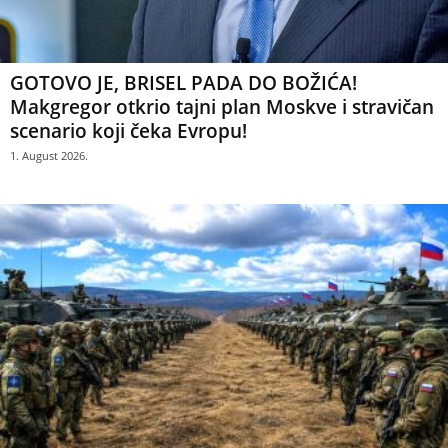
GOTOVO JE, BRISEL PADA DO BOŽIĆA!
Makgregor otkrio tajni plan Moskve i stravičan
scenario koji čeka Evropu!
1. August 2026.