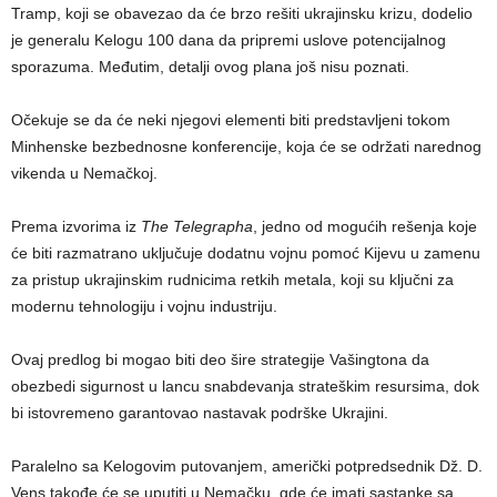
Tramp, koji se obavezao da će brzo rešiti ukrajinsku krizu, dodelio
je generalu Kelogu 100 dana da pripremi uslove potencijalnog
sporazuma. Međutim, detalji ovog plana još nisu poznati.
Očekuje se da će neki njegovi elementi biti predstavljeni tokom
Minhenske bezbednosne konferencije, koja će se održati narednog
vikenda u Nemačkoj.
Prema izvorima iz
The Telegrapha
, jedno od mogućih rešenja koje
će biti razmatrano uključuje dodatnu vojnu pomoć Kijevu u zamenu
za pristup ukrajinskim rudnicima retkih metala, koji su ključni za
modernu tehnologiju i vojnu industriju.
Ovaj predlog bi mogao biti deo šire strategije Vašingtona da
obezbedi sigurnost u lancu snabdevanja strateškim resursima, dok
bi istovremeno garantovao nastavak podrške Ukrajini.
Paralelno sa Kelogovim putovanjem, američki potpredsednik Dž. D.
Vens takođe će se uputiti u Nemačku, gde će imati sastanke sa