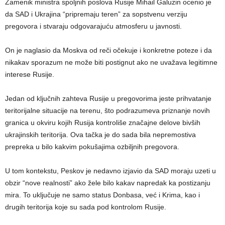
Zamenik ministra spoljnih poslova Rusije Mihail Galuzin ocenio je
da SAD i Ukrajina “pripremaju teren” za sopstvenu verziju
pregovora i stvaraju odgovarajuću atmosferu u javnosti.
On je naglasio da Moskva od reči očekuje i konkretne poteze i da
nikakav sporazum ne može biti postignut ako ne uvažava legitimne
interese Rusije.
Jedan od ključnih zahteva Rusije u pregovorima jeste prihvatanje
teritorijalne situacije na terenu, što podrazumeva priznanje novih
granica u okviru kojih Rusija kontroliše značajne delove bivših
ukrajinskih teritorija. Ova tačka je do sada bila nepremostiva
prepreka u bilo kakvim pokušajima ozbiljnih pregovora.
U tom kontekstu, Peskov je nedavno izjavio da SAD moraju uzeti u
obzir “nove realnosti” ako žele bilo kakav napredak ka postizanju
mira. To uključuje ne samo status Donbasa, već i Krima, kao i
drugih teritorija koje su sada pod kontrolom Rusije.