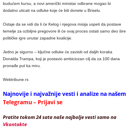
budućem kursu, a novi američki ministar odbrane mogao bi
dodatno uticati na odluke koje će biti donete u Briselu.
Ostaje da se vidi da li će Kelog i njegova misija uspeti da postave
temelje za ozbiljne pregovore ili će ovaj proces ostati samo deo šire
političke igre unutar zapadne koalicije.
Jedno je sigurno – ključne odluke će zavisiti od daljih koraka
Donalda Trampa, koji je postavio ambiciozan cilj da za 100 dana
pronađe put ka miru.
Webtribune.rs
Najnovije i najvažnije vesti i analize na našem
Telegramu – Prijavi se
Pratite tokom 24 sata naše najbolje vesti samo na
Vkontakte