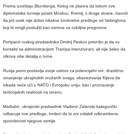
Prema izveštaju
Blumberga
, Kelog ne planira da tokom ove
diplomatske turneje poseti Moskvu. Kremlj, s druge strane, navodi
da još uvek nije dobio nikakve konkretne predloge od Vašingtona
koji bi mogli poslužiti kao osnova za ozbiljne pregovore.
Portparol ruskog predsednika Dmitrij Peskov potvrdio je da su
kontakti sa administracijom Trampa intenzivirani, ali nije želeo da
otkriva više detalja o tome.
Rusija jasno postavlja svoje uslove za potencijalni mir: drastično
smanjenje ukrajinskih oružanih snaga, obavezivanje Kijeva da
nikada neće ući u NATO i Evropsku uniju, kao i priznavanje
teritorijalnih realnosti na terenu.
Međutim, ukrajinski predsednik Vladimir Zelenski kategorički
odbacuje ove predloge, tvrdeći da bi oni oslabili odbrambene
sposobnosti njegove zemlje.