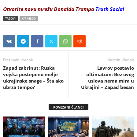
Otvorite novu mrežu Donalda Trampa
Truth Social
TAGOVI
KIT KELOG
Prethodni članak
Naredni članak
Zapad zabrinut: Ruska
Lavrov postavio
vojska postepeno melje
ultimatum: Bez ovog
ukrajinske snage – Šta ako
uslova nema mira u
ubrza tempo?
Ukrajini – Zapad besan
POVEZANI ČLANCI