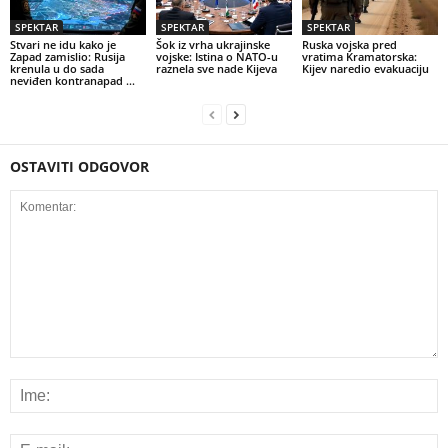
SPEKTAR
SPEKTAR
SPEKTAR
Stvari ne idu kako je
Šok iz vrha ukrajinske
Ruska vojska pred
Zapad zamislio: Rusija
vojske: Istina o NATO-u
vratima Kramatorska:
krenula u do sada
raznela sve nade Kijeva
Kijev naredio evakuaciju
neviđen kontranapad …
OSTAVITI ODGOVOR