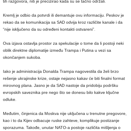
tih razgovora, niti je precizirao kada su se tačno održali.
Kremlj je odbio da potvrdi ili demantuje ovu informaciju. Peskov je
rekao da se komunikacija sa SAD odvija kroz različite kanale i da
“nije isključeno da su određeni kontakti ostvareni”.
Ova izjava ostavlja prostor za spekulacije o tome da li postoji neki
oblik direktne diplomatije između Trampa i Putina u vezi sa
okončanjem sukoba.
Iako je administracija Donalda Trampa nagovestila da želi brzo
rešenje ukrajinske krize, ostaje nejasno kakav će biti finalni format
mirovnog plana. Jasno je da SAD nastoje da pridobiju podršku
evropskih saveznika pre nego što se donesu bilo kakve ključne
odluke.
Međutim, činjenica da Moskva nije uključena u trenutne pregovore,
kao i to da Kijev odbacuje ruske zahteve, komplikuje postizanje
sporazuma. Takođe, unutar NATO-a postoje različita mišljenja o