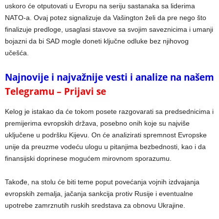
uskoro će otputovati u Evropu na seriju sastanaka sa liderima
NATO-a. Ovaj potez signalizuje da Vašington želi da pre nego što
finalizuje predloge, usaglasi stavove sa svojim saveznicima i umanji
bojazni da bi SAD mogle doneti ključne odluke bez njihovog
učešća.
Najnovije i najvažnije vesti i analize na našem
Telegramu – Prijavi se
Kelog je istakao da će tokom posete razgovarati sa predsednicima i
premijerima evropskih država, posebno onih koje su najviše
uključene u podršku Kijevu. On će analizirati spremnost Evropske
unije da preuzme vodeću ulogu u pitanjima bezbednosti, kao i da
finansijski doprinese mogućem mirovnom sporazumu.
Takođe, na stolu će biti teme poput povećanja vojnih izdvajanja
evropskih zemalja, jačanja sankcija protiv Rusije i eventualne
upotrebe zamrznutih ruskih sredstava za obnovu Ukrajine.