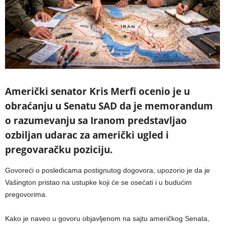
Američki senator Kris Merfi ocenio je u
obraćanju u Senatu SAD da je memorandum
o razumevanju sa Iranom predstavljao
ozbiljan udarac za američki ugled i
pregovaračku poziciju.
Govoreći o posledicama postignutog dogovora, upozorio je da je
Vašington pristao na ustupke koji će se osećati i u budućim
pregovorima.
Kako je naveo u govoru objavljenom na sajtu američkog Senata,