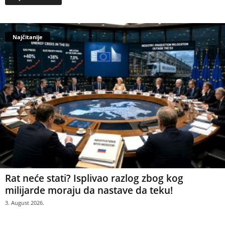
Najčitanije
Rat neće stati? Isplivao razlog zbog kog
milijarde moraju da nastave da teku!
3. August 2026.