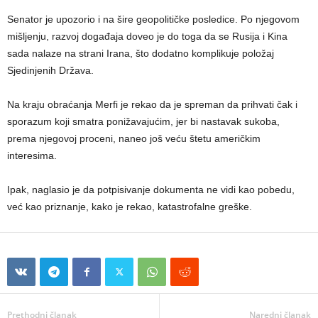
Senator je upozorio i na šire geopolitičke posledice. Po njegovom
mišljenju, razvoj događaja doveo je do toga da se Rusija i Kina
sada nalaze na strani Irana, što dodatno komplikuje položaj
Sjedinjenih Država.
Na kraju obraćanja Merfi je rekao da je spreman da prihvati čak i
sporazum koji smatra ponižavajućim, jer bi nastavak sukoba,
prema njegovoj proceni, naneo još veću štetu američkim
interesima.
Ipak, naglasio je da potpisivanje dokumenta ne vidi kao pobedu,
već kao priznanje, kako je rekao, katastrofalne greške.
Prethodni članak
Naredni članak