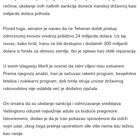
rečima, ukidanje svih naftnih sankcija doneće iranskoj državnoj kasi
milijarde dolara prihoda.
Pored toga, senator je naveo da će Teheran dobiti pristup
odmrznutoj imovini vrednoj približno 24 milijarde dolara. Uz taj
novac, kako tvrdi, Iranu će biti dostupno i dodatnih 300 milijardi
dolara iz fonda za obnovu zemlje, što je opisao kao oblik reparacija.
U svom izlaganju Merfi je ocenio da ratni ciljevi nisu ostvareni.
Prema njegovoj analizi, Iran je sačuvao raketni program, bespilotne
letelice i nuklearni program, dok tvrda struja unutar državnog
rukovodstva nije oslabila već je dodatno ojačala.
On smatra da su ukidanje sankcija i odmrzavanje sredstava
Vašingtonu oduzeli najvažnije adute za buduće pregovore.
Istovremeno, dodao je da je Iran pokazao sposobnost da izdrži
vojni udar, zbog čega pretnja upotrebom sile više nema istu težinu
kao ranije.