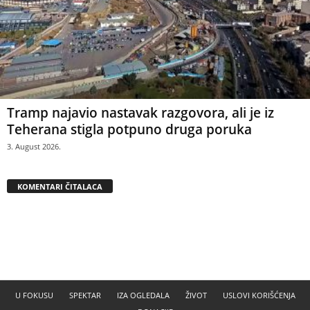
Tramp najavio nastavak razgovora, ali je iz
Teherana stigla potpuno druga poruka
3. August 2026.
KOMENTARI ČITALACA
U FOKUSU
SPEKTAR
IZA OGLEDALA
ŽIVOT
USLOVI KORIŠĆENJA