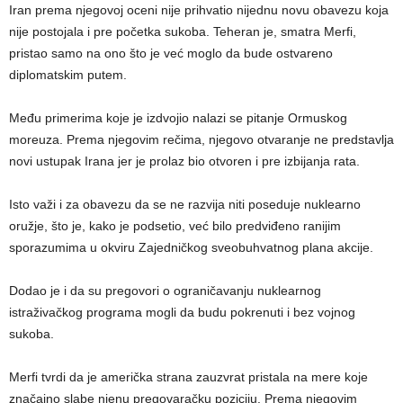
Iran prema njegovoj oceni nije prihvatio nijednu novu obavezu koja
nije postojala i pre početka sukoba. Teheran je, smatra Merfi,
pristao samo na ono što je već moglo da bude ostvareno
diplomatskim putem.
Među primerima koje je izdvojio nalazi se pitanje Ormuskog
moreuza. Prema njegovim rečima, njegovo otvaranje ne predstavlja
novi ustupak Irana jer je prolaz bio otvoren i pre izbijanja rata.
Isto važi i za obavezu da se ne razvija niti poseduje nuklearno
oružje, što je, kako je podsetio, već bilo predviđeno ranijim
sporazumima u okviru Zajedničkog sveobuhvatnog plana akcije.
Dodao je i da su pregovori o ograničavanju nuklearnog
istraživačkog programa mogli da budu pokrenuti i bez vojnog
sukoba.
Merfi tvrdi da je američka strana zauzvrat pristala na mere koje
značajno slabe njenu pregovaračku poziciju. Prema njegovim