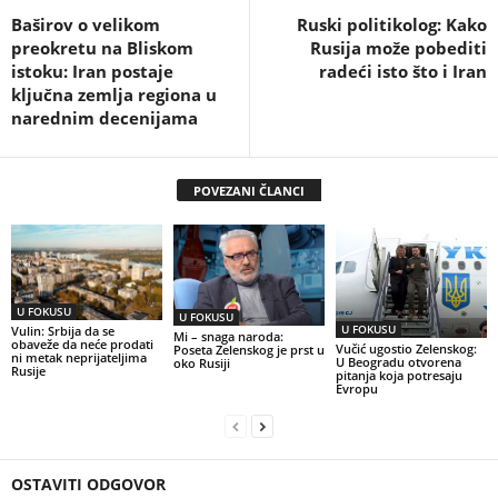
Baširov o velikom
Ruski politikolog: Kako
preokretu na Bliskom
Rusija može pobediti
istoku: Iran postaje
radeći isto što i Iran
ključna zemlja regiona u
narednim decenijama
POVEZANI ČLANCI
U FOKUSU
U FOKUSU
U FOKUSU
Vulin: Srbija da se
Mi – snaga naroda:
obaveže da neće prodati
Vučić ugostio Zelenskog:
Poseta Zelenskog je prst u
ni metak neprijateljima
U Beogradu otvorena
oko Rusiji
Rusije
pitanja koja potresaju
Evropu
OSTAVITI ODGOVOR