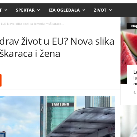
T
SPEKTAR
IZA OGLEDALA
ŽIVOT
u EU? Nova slika razlika između muškaraca...
Naj
drav život u EU? Nova slika
škaraca i žena
L
l
o
4.