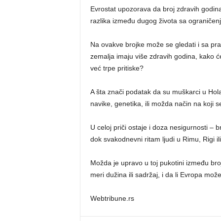
Evrostat upozorava da broj zdravih godina 
razlika između dugog života sa ograničenji
Na ovakve brojke može se gledati i sa pra
zemalja imaju više zdravih godina, kako će 
već trpe pritiske?
A šta znači podatak da su muškarci u Holand
navike, genetika, ili možda način na koji s
U celoj priči ostaje i doza nesigurnosti – br
dok svakodnevni ritam ljudi u Rimu, Rigi i
Možda je upravo u toj pukotini između brojk
meri dužina ili sadržaj, i da li Evropa mo
Webtribune.rs