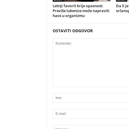
Letnji favorit krije opasnost:
Da li j
Previše lubenice može napraviti
srčano
haos u organizmu
OSTAVITI ODGOVOR