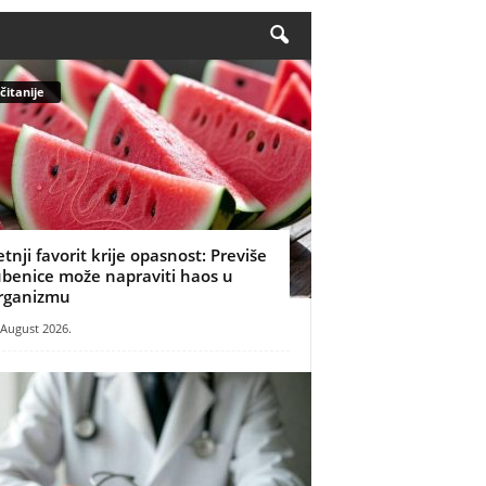
čitanije
etnji favorit krije opasnost: Previše
ubenice može napraviti haos u
rganizmu
 August 2026.