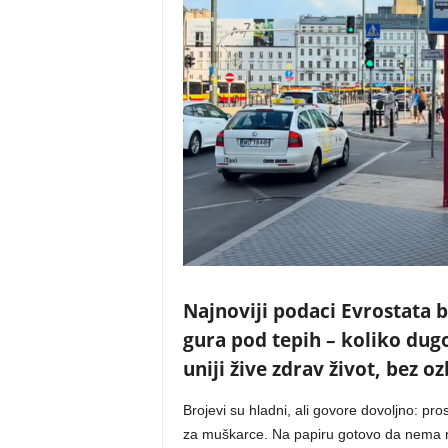
Najnoviji podaci Evrostata ba
gura pod tepih – koliko dug
uniji žive zdrav život, bez o
Brojevi su hladni, ali govore dovoljno: pro
za muškarce. Na papiru gotovo da nema razl