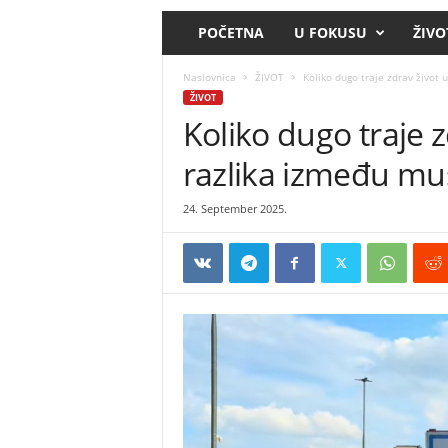
POČETNA
U FOKUSU
ŽIVO
Naslovnica
ŽIVOT
Koliko dugo traje zdrav život 
ŽIVOT
Koliko dugo traje z
razlika između mu
24. September 2025.