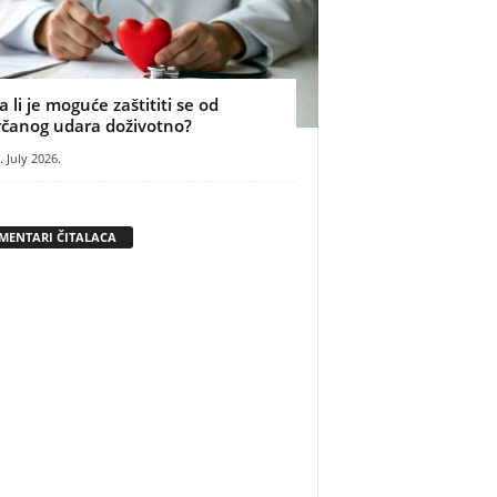
a li je moguće zaštititi se od
rčanog udara doživotno?
. July 2026.
MENTARI ČITALACA