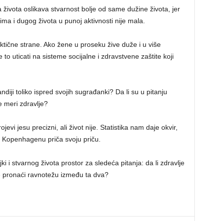
života oslikava stvarnost bolje od same dužine života, jer
ma i dugog života u punoj aktivnosti nije mala.
ktične strane. Ako žene u proseku žive duže i u više
to uticati na sisteme socijalne i zdravstvene zaštite koji
iji toliko ispred svojih sugrađanki? Da li su u pitanju
e meri zdravlje?
ojevi jesu precizni, ali život nije. Statistika nam daje okvir,
li Kopenhagenu priča svoju priču.
i i stvarnog života prostor za sledeća pitanja: da li zdravlje
že pronaći ravnotežu između ta dva?