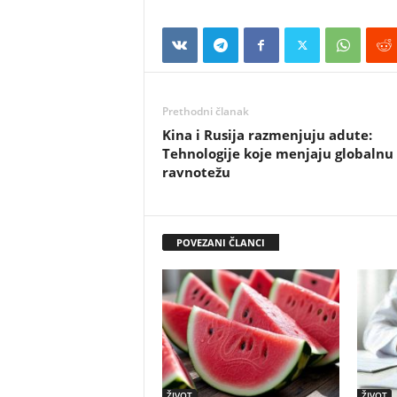
Prethodni članak
Kina i Rusija razmenjuju adute:
Tehnologije koje menjaju globalnu
ravnotežu
POVEZANI ČLANCI
ŽIVOT
ŽIVOT