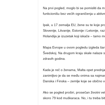
Na prvi pogled, moglo bi se pomisliti da 
funkcionišu bez većih ograničenja u aktivn
Ipak, u 17 zemalja EU, žene su te koje pr
Slovenije, Litvanije, Estonije i Letonije, ra
Holandija je izuzetak koji iskače – tamo m
Mapa Evrope u ovom pogledu izgleda šareno
Švedskoj. Na drugom kraju skale nalaze se
zdravih godina.
Kada je reč o ženama, Malta opet prednjač
zanimljivo je da se među onima sa najmanj
Danska i Finska – zemlje koje se obično v
Ako se pogled proširi, prosečan životni 
skoro 79 kod muškaraca. No, i tu treba biti