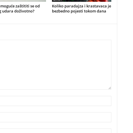
e moguće zaštititi se od
Koliko paradajza i krastavaca je
g udara doživotno?
bezbedno pojesti tokom dana