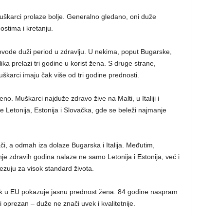
muškarci prolaze bolje. Generalno gledano, oni duže
ostima i kretanju.
ovode duži period u zdravlju. U nekima, poput Bugarske,
zlika prelazi tri godine u korist žena. S druge strane,
uškarci imaju čak više od tri godine prednosti.
. Muškarci najduže zdravo žive na Malti, u Italiji i
 Letonija, Estonija i Slovačka, gde se beleži najmanje
i, a odmah iza dolaze Bugarska i Italija. Međutim,
e zdravih godina nalaze ne samo Letonija i Estonija, već i
ezuju za visok standard života.
vek u EU pokazuje jasnu prednost žena: 84 godine naspram
 oprezan – duže ne znači uvek i kvalitetnije.