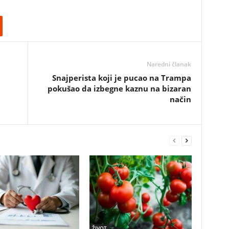
Naredni članak
Snajperista koji je pucao na Trampa
pokušao da izbegne kaznu na bizaran
način
ŽIVOT