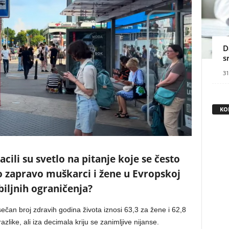
D
s
31
KO
cili su svetlo na pitanje koje se često
o zapravo muškarci i žene u Evropskoj
zbiljnih ograničenja?
sečan broj zdravih godina života iznosi 63,3 za žene i 62,8
ike, ali iza decimala kriju se zanimljive nijanse.