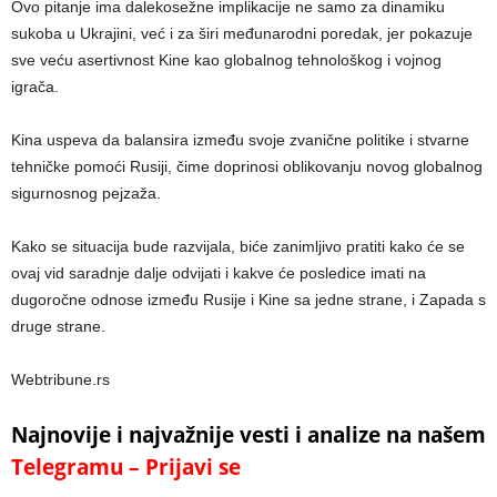
Ovo pitanje ima dalekosežne implikacije ne samo za dinamiku
sukoba u Ukrajini, već i za širi međunarodni poredak, jer pokazuje
sve veću asertivnost Kine kao globalnog tehnološkog i vojnog
igrača.
Kina uspeva da balansira između svoje zvanične politike i stvarne
tehničke pomoći Rusiji, čime doprinosi oblikovanju novog globalnog
sigurnosnog pejzaža.
Kako se situacija bude razvijala, biće zanimljivo pratiti kako će se
ovaj vid saradnje dalje odvijati i kakve će posledice imati na
dugoročne odnose između Rusije i Kine sa jedne strane, i Zapada s
druge strane.
Webtribune.rs
Najnovije i najvažnije vesti i analize na našem
Telegramu – Prijavi se