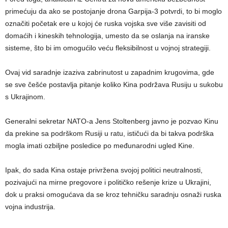
primećuju da ako se postojanje drona Garpija-3 potvrdi, to bi moglo
označiti početak ere u kojoj će ruska vojska sve više zavisiti od
domaćih i kineskih tehnologija, umesto da se oslanja na iranske
sisteme, što bi im omogućilo veću fleksibilnost u vojnoj strategiji.
Ovaj vid saradnje izaziva zabrinutost u zapadnim krugovima, gde
se sve češće postavlja pitanje koliko Kina podržava Rusiju u sukobu
s Ukrajinom.
Generalni sekretar NATO-a Jens Stoltenberg javno je pozvao Kinu
da prekine sa podrškom Rusiji u ratu, ističući da bi takva podrška
mogla imati ozbiljne posledice po međunarodni ugled Kine.
Ipak, do sada Kina ostaje privržena svojoj politici neutralnosti,
pozivajući na mirne pregovore i političko rešenje krize u Ukrajini,
dok u praksi omogućava da se kroz tehničku saradnju osnaži ruska
vojna industrija.