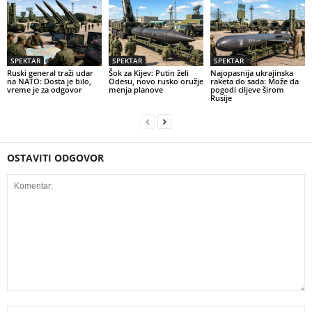
SPEKTAR
SPEKTAR
SPEKTAR
Ruski general traži udar
Šok za Kijev: Putin želi
Najopasnija ukrajinska
na NATO: Dosta je bilo,
Odesu, novo rusko oružje
raketa do sada: Može da
vreme je za odgovor
menja planove
pogodi ciljeve širom
Rusije
OSTAVITI ODGOVOR