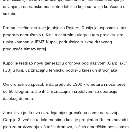
oslanjanja na iranske bespilotne letelice koje su ranije korišćene u
sukobu.
Prema izveštajima koje je objavio Rojters, Rusija je uspostavila tajni
program naoružanja u Kini, a centralnu ulogu u tom projektu igra
ruska kompanija IEMZ Kupol, podružnica ruskog državnog
preduzeća Almaz-Antej.
Kupol je testirao novu generaciju dronova pod nazivom „Garpija-3“
(G3) u Kini, uz značajnu tehničku podršku kineskih stručnjaka.
Ovi dronovi su sposobni da pređu do 1900 kilometara i nose teret
od 50 kilograma, što ih čini značajnim sredstvom za operacije
dalekog dometa.
Zanimljivo je da ova saradnja nije ograničena samo na razvoj
Garpije-3, već se u dokumentima koje je pregledao Rojters navodi i
plan za proizvodnju još težih dronova, sličnih američkim bespilotnim