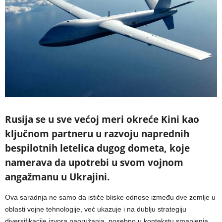
Rusija se u sve većoj meri okreće Kini kao
ključnom partneru u razvoju naprednih
bespilotnih letelica dugog dometa, koje
namerava da upotrebi u svom vojnom
angažmanu u Ukrajini.
Ova saradnja ne samo da ističe bliske odnose između dve zemlje u
oblasti vojne tehnologije, već ukazuje i na dublju strategiju
diversifikacije izvora naoružanja, posebno u kontekstu smanjenja