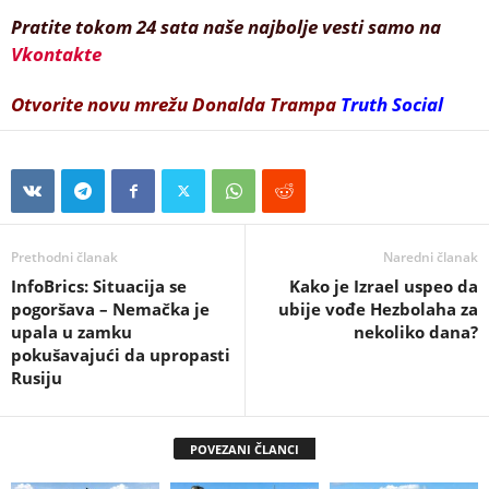
Pratite tokom 24 sata naše najbolje vesti samo na
Vkontakte
Otvorite novu mrežu Donalda Trampa
Truth Social
Prethodni članak
Naredni članak
InfoBrics: Situacija se
Kako je Izrael uspeo da
pogoršava – Nemačka je
ubije vođe Hezbolaha za
upala u zamku
nekoliko dana?
pokušavajući da upropasti
Rusiju
POVEZANI ČLANCI