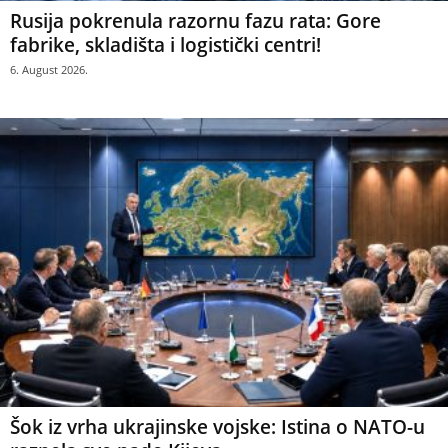
Rusija pokrenula razornu fazu rata: Gore
fabrike, skladišta i logistički centri!
6. August 2026.
Šok iz vrha ukrajinske vojske: Istina o NATO-u