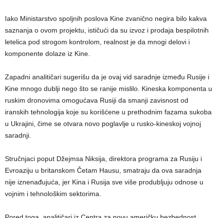
Iako Ministarstvo spoljnih poslova Kine zvanično negira bilo kakva
saznanja o ovom projektu, ističući da su izvoz i prodaja bespilotnih
letelica pod strogom kontrolom, realnost je da mnogi delovi i
komponente dolaze iz Kine.
Zapadni analitičari sugerišu da je ovaj vid saradnje između Rusije i
Kine mnogo dublji nego što se ranije mislilo. Kineska komponenta u
ruskim dronovima omogućava Rusiji da smanji zavisnost od
iranskih tehnologija koje su korišćene u prethodnim fazama sukoba
u Ukrajini, čime se otvara novo poglavlje u rusko-kineskoj vojnoj
saradnji.
Stručnjaci poput Džejmsa Niksija, direktora programa za Rusiju i
Evroaziju u britanskom Četam Hausu, smatraju da ova saradnja
nije iznenađujuća, jer Kina i Rusija sve više produbljuju odnose u
vojnim i tehnološkim sektorima.
Pored toga, analitičari iz Centra za novu američku bezbednost