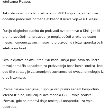
letelicama Reaper.
Takvi dronovi mogli bi nositi teret do 400 kilograma, čime bi se
dodatno poboljšala borbena efikasnost ruske vojske u Ukrajini.
Rusija očigledno planira da proizvodi ove dronove u Kini, gde bi,
prema izveštajima, proizvodnja mogla početi u roku od osam
meseci, omogućavajući masovnu proizvodnju i bržu isporuku ovih
letelica na front.
Ova inicijativa dolazi u trenutku kada Rusija pokušava da ubrza
razvoj domaćih kapaciteta za proizvodnju bespilotnih letelica, kao
deo šire strategije za smanjenje zavisnosti od uvoza tehnologije iz
drugih zemalja.
Prema ruskim medijima, Kupol je već primio sedam bespilotnih
letelica iz Kine, uključujući dva modela G3, u svoje sedište u
Iževsku, gde se dronovi dalje testiraju i unapređuju za vojnu
upotrebu.